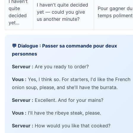
I haven't
I haven't quite decided
quite
Pour gagner du
yet — could you give
decided
temps poliment
us another minute?
yet...
💬 Dialogue : Passer sa commande pour deux
personnes
Serveur :
Are you ready to order?
Vous :
Yes, I think so. For starters, I'd like the French
onion soup, please, and she'll have the burrata.
Serveur :
Excellent. And for your mains?
Vous :
I'll have the ribeye steak, please.
Serveur :
How would you like that cooked?