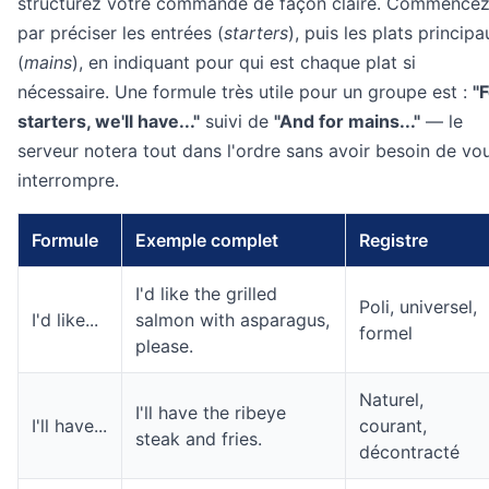
structurez votre commande de façon claire. Commence
par préciser les entrées (
starters
), puis les plats principa
(
mains
), en indiquant pour qui est chaque plat si
nécessaire. Une formule très utile pour un groupe est :
"
starters, we'll have..."
suivi de
"And for mains..."
— le
serveur notera tout dans l'ordre sans avoir besoin de vo
interrompre.
Formule
Exemple complet
Registre
I'd like the grilled
Poli, universel,
I'd like...
salmon with asparagus,
formel
please.
Naturel,
I'll have the ribeye
I'll have...
courant,
steak and fries.
décontracté