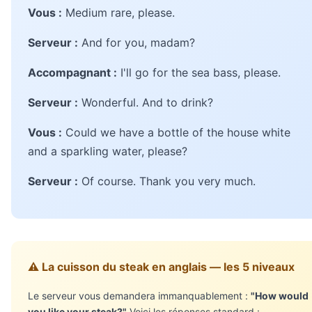
Vous :
Medium rare, please.
Serveur :
And for you, madam?
Accompagnant :
I'll go for the sea bass, please.
Serveur :
Wonderful. And to drink?
Vous :
Could we have a bottle of the house white
and a sparkling water, please?
Serveur :
Of course. Thank you very much.
⚠️ La cuisson du steak en anglais — les 5 niveaux
Le serveur vous demandera immanquablement :
"How would
you like your steak?"
Voici les réponses standard :