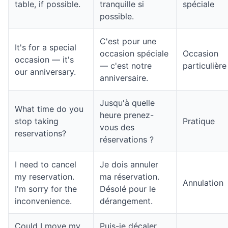
table, if possible.
tranquille si
spéciale
possible.
C'est pour une
It's for a special
occasion spéciale
Occasion
occasion — it's
— c'est notre
particulière
our anniversary.
anniversaire.
Jusqu'à quelle
What time do you
heure prenez-
stop taking
Pratique
vous des
reservations?
réservations ?
I need to cancel
Je dois annuler
my reservation.
ma réservation.
Annulation
I'm sorry for the
Désolé pour le
inconvenience.
dérangement.
Could I move my
Puis-je décaler