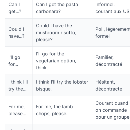
Can I
Can I get the pasta
Informel,
get...?
carbonara?
courant aux US
Could I have the
Could I
Poli, légèremen
mushroom risotto,
have...?
formel
please?
I'll go for the
I'll go
Familier,
vegetarian option, I
for...
décontracté
think.
I think I'll
I think I'll try the lobster
Hésitant,
try the...
bisque.
décontracté
Courant quand
For me,
For me, the lamb
on commande
please...
chops, please.
pour un groupe