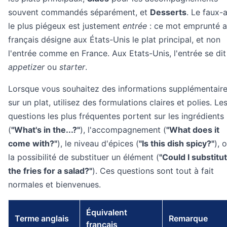
souvent commandés séparément, et
Desserts
. Le faux-
le plus piégeux est justement
entrée
: ce mot emprunté 
français désigne aux États-Unis le plat principal, et non
l'entrée comme en France. Aux Etats-Unis, l'entrée se dit
appetizer
ou
starter
.
Lorsque vous souhaitez des informations supplémentair
sur un plat, utilisez des formulations claires et polies. Le
questions les plus fréquentes portent sur les ingrédients
(
"What's in the...?"
), l'accompagnement (
"What does it
come with?"
), le niveau d'épices (
"Is this dish spicy?"
), 
la possibilité de substituer un élément (
"Could I substitu
the fries for a salad?"
). Ces questions sont tout à fait
normales et bienvenues.
Équivalent
Terme anglais
Remarque
français