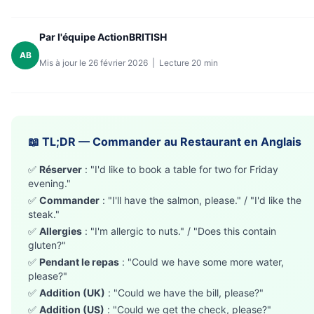
Par l'équipe ActionBRITISH
AB
Mis à jour le 26 février 2026 | Lecture 20 min
📖 TL;DR — Commander au Restaurant en Anglais
✅
Réserver
: "I'd like to book a table for two for Friday
evening."
✅
Commander
: "I'll have the salmon, please." / "I'd like the
steak."
✅
Allergies
: "I'm allergic to nuts." / "Does this contain
gluten?"
✅
Pendant le repas
: "Could we have some more water,
please?"
✅
Addition (UK)
: "Could we have the bill, please?"
✅
Addition (US)
: "Could we get the check, please?"