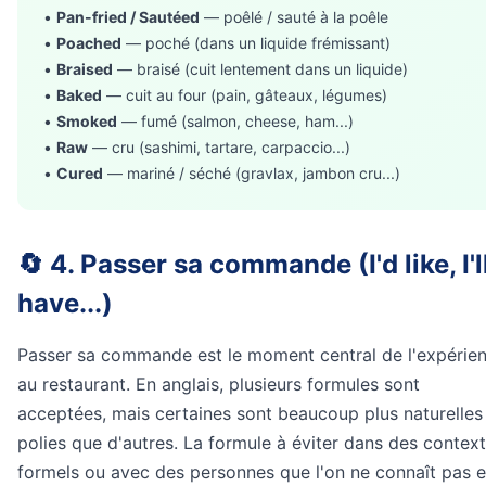
•
Pan-fried / Sautéed
— poêlé / sauté à la poêle
•
Poached
— poché (dans un liquide frémissant)
•
Braised
— braisé (cuit lentement dans un liquide)
•
Baked
— cuit au four (pain, gâteaux, légumes)
•
Smoked
— fumé (salmon, cheese, ham...)
•
Raw
— cru (sashimi, tartare, carpaccio...)
•
Cured
— mariné / séché (gravlax, jambon cru...)
🔄 4. Passer sa commande (I'd like, I'l
have...)
Passer sa commande est le moment central de l'expérie
au restaurant. En anglais, plusieurs formules sont
acceptées, mais certaines sont beaucoup plus naturelles
polies que d'autres. La formule à éviter dans des contex
formels ou avec des personnes que l'on ne connaît pas e