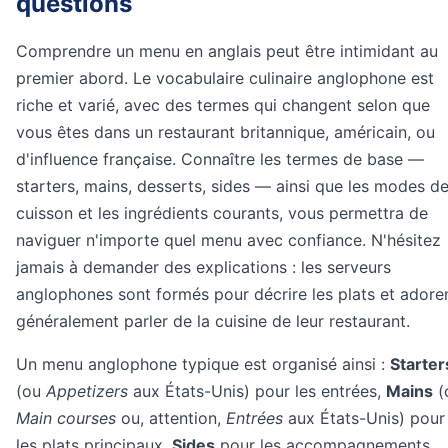
questions
Comprendre un menu en anglais peut être intimidant au
premier abord. Le vocabulaire culinaire anglophone est
riche et varié, avec des termes qui changent selon que
vous êtes dans un restaurant britannique, américain, ou
d'influence française. Connaître les termes de base —
starters, mains, desserts, sides — ainsi que les modes d
cuisson et les ingrédients courants, vous permettra de
naviguer n'importe quel menu avec confiance. N'hésitez
jamais à demander des explications : les serveurs
anglophones sont formés pour décrire les plats et adore
généralement parler de la cuisine de leur restaurant.
Un menu anglophone typique est organisé ainsi :
Starter
(ou
Appetizers
aux États-Unis) pour les entrées,
Mains
(
Main courses
ou, attention,
Entrées
aux États-Unis) pour
les plats principaux,
Sides
pour les accompagnements