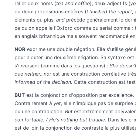
relier deux noms (
tea and coffee
), deux adjectifs (
yo
ou deux propositions entières (
I finished the report, 
éléments ou plus,
and
précède généralement le dernie
ce qu'on appelle l'Oxford comma ou serial comma :
en anglais britannique mais souvent recommandé en a
NOR
exprime une double négation. Elle s'utilise gé
pour ajouter une deuxième négation. Sa syntaxe est p
s'inversent (comme dans les questions) :
She doesn't
que
neither...nor
est une construction corrélative trè
informed of the decision.
Cette construction est tes
BUT
est la conjonction d'opposition par excellence. E
Contrairement à
yet
, elle n'implique pas de surprise
ou une contradiction.
But
est extrêmement polyvalen
comfortable. / He's nothing but trouble.
Dans les e-m
est de loin la conjonction de contraste la plus utilisé