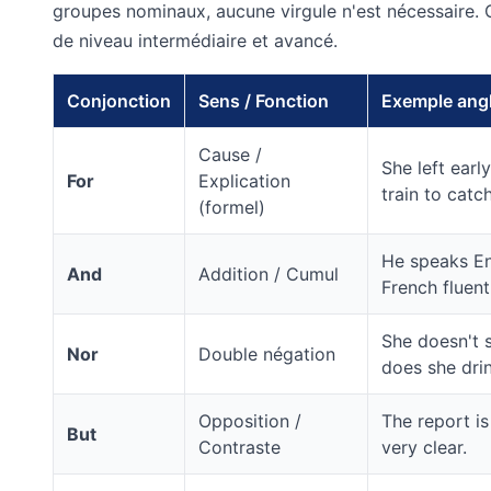
groupes nominaux, aucune virgule n'est nécessaire. 
de niveau intermédiaire et avancé.
Conjonction
Sens / Fonction
Exemple angl
Cause /
She left earl
For
Explication
train to catch
(formel)
He speaks En
And
Addition / Cumul
French fluent
She doesn't 
Nor
Double négation
does she drin
Opposition /
The report is 
But
Contraste
very clear.