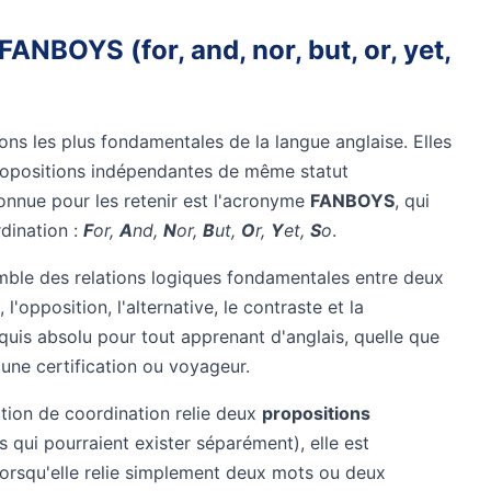
ANBOYS (for, and, nor, but, or, yet,
ons les plus fondamentales de la langue anglaise. Elles
ropositions indépendantes de même statut
nnue pour les retenir est l'acronyme
FANBOYS
, qui
rdination :
F
or,
A
nd,
N
or,
B
ut,
O
r,
Y
et,
S
o
.
emble des relations logiques fondamentales entre deux
 l'opposition, l'alternative, le contraste et la
uis absolu pour tout apprenant d'anglais, quelle que
à une certification ou voyageur.
tion de coordination relie deux
propositions
 qui pourraient exister séparément), elle est
lorsqu'elle relie simplement deux mots ou deux