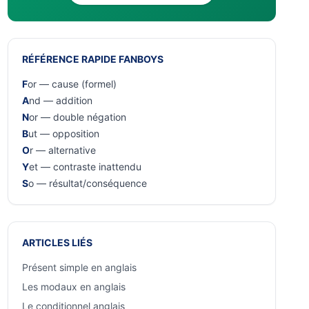
RÉFÉRENCE RAPIDE FANBOYS
F
or — cause (formel)
A
nd — addition
N
or — double négation
B
ut — opposition
O
r — alternative
Y
et — contraste inattendu
S
o — résultat/conséquence
ARTICLES LIÉS
Présent simple en anglais
Les modaux en anglais
Le conditionnel anglais