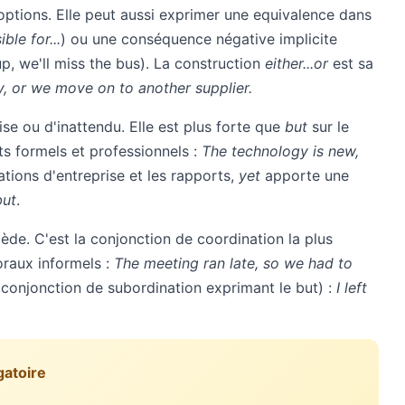
options. Elle peut aussi exprimer une equivalence dans
ble for...
) ou une conséquence négative implicite
up, we'll miss the bus). La construction
either...or
est sa
y, or we move on to another supplier.
e ou d'inattendu. Elle est plus forte que
but
sur le
its formels et professionnels :
The technology is new,
tions d'entreprise et les rapports,
yet
apporte une
but
.
de. C'est la conjonction de coordination la plus
oraux informels :
The meeting ran late, so we had to
conjonction de subordination exprimant le but) :
I left
gatoire