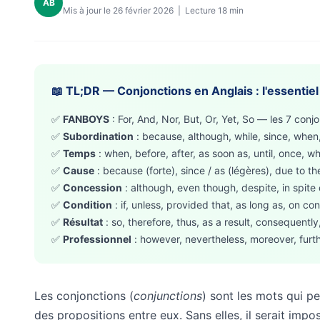
AB
Mis à jour le 26 février 2026 | Lecture 18 min
📖 TL;DR — Conjonctions en Anglais : l'essentiel
✅
FANBOYS
: For, And, Nor, But, Or, Yet, So — les 7 conj
✅
Subordination
: because, although, while, since, when, 
✅
Temps
: when, before, after, as soon as, until, once, wh
✅
Cause
: because (forte), since / as (légères), due to th
✅
Concession
: although, even though, despite, in spite
✅
Condition
: if, unless, provided that, as long as, on con
✅
Résultat
: so, therefore, thus, as a result, consequentl
✅
Professionnel
: however, nevertheless, moreover, furth
Les conjonctions (
conjunctions
) sont les mots qui p
des propositions entre eux. Sans elles, il serait imp