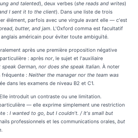
ung and talented
), deux verbes (
she reads and writes
)
and I sent it to the client
). Dans une liste de trois
r élément, parfois avec une virgule avant elle — c'est
bread, butter, and jam
. L'Oxford comma est facultatif
nglais américain pour éviter toute ambiguïté.
néralement après une première proposition négative
articulière : après
nor
, le sujet et l'auxiliaire
 speak German, nor does she speak Italian.
À noter
s fréquente :
Neither the manager nor the team was
tée dans les examens de niveau B2 et C1.
lle introduit un contraste ou une limitation.
 particulière — elle exprime simplement une restriction
te :
I wanted to go, but I couldn't. / It's small but
ails professionnels et les communications orales,
but
e.