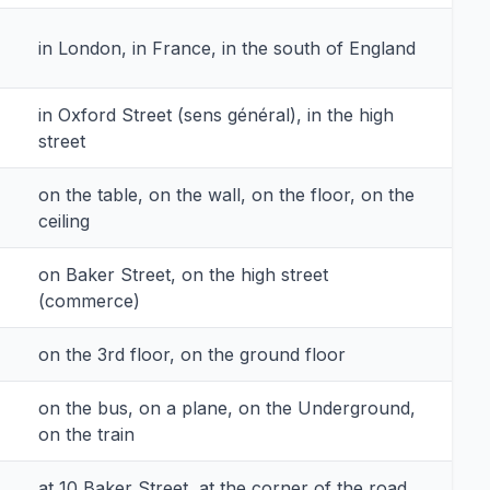
in London, in France, in the south of England
in Oxford Street (sens général), in the high
street
on the table, on the wall, on the floor, on the
ceiling
on Baker Street, on the high street
(commerce)
on the 3rd floor, on the ground floor
on the bus, on a plane, on the Underground,
on the train
at 10 Baker Street, at the corner of the road