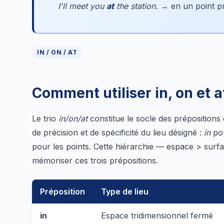
I'll meet you
at
the station.
→ en un point p
IN / ON / AT
Comment utiliser in, on et a
Le trio
in/on/at
constitue le socle des prépositions 
de précision et de spécificité du lieu désigné :
in
pou
pour les points. Cette hiérarchie — espace > surfac
mémoriser ces trois prépositions.
Préposition
Type de lieu
in
Espace tridimensionnel fermé