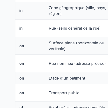
Zone géographique (ville, pays,
in
région)
in
Rue (sens général de la rue)
Surface plane (horizontale ou
on
verticale)
on
Rue nommée (adresse précise)
on
Étage d'un bâtiment
on
Transport public
at
Point précis, adresse complète