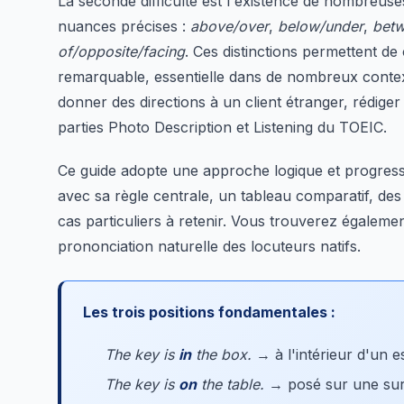
La seconde difficulté est l'existence de nombreuse
nuances précises :
above/over
,
below/under
,
bet
of/opposite/facing
. Ces distinctions permettent d
remarquable, essentielle dans de nombreux context
donner des directions à un client étranger, rédiger
parties Photo Description et Listening du TOEIC.
Ce guide adopte une approche logique et progress
avec sa règle centrale, un tableau comparatif, des
cas particuliers à retenir. Vous trouverez égalemen
prononciation naturelle des locuteurs natifs.
Les trois positions fondamentales :
The key is
in
the box.
→ à l'intérieur d'un 
The key is
on
the table.
→ posé sur une su