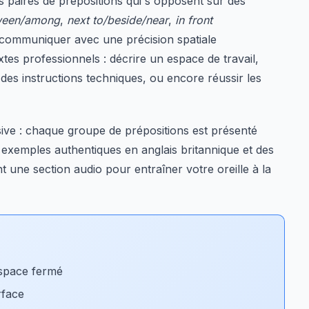
s paires de prépositions qui s'opposent sur des
ween/among
,
next to/beside/near
,
in front
e communiquer avec une précision spatiale
es professionnels : décrire un espace de travail,
 des instructions techniques, ou encore réussir les
ive : chaque groupe de prépositions est présenté
 exemples authentiques en anglais britannique et des
t une section audio pour entraîner votre oreille à la
espace fermé
rface