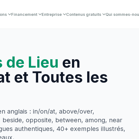
ions
Financement
Entreprise
Contenus gratuits
Qui sommes-no
 de Lieu
en
 at et Toutes les
n anglais : in/on/at, above/over,
to, beside, opposite, between, among, near
ogues authentiques, 40+ exemples illustrés,
eaux.