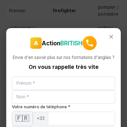
pompier /
fireman
firefighter
pompière
policeman /
policier /
police officer
×
policewoman
policière
Action
BRITISH
A
mail carrier
ou
facteur /
postman
postal worker
factrice
Envie d'en savoir plus sur nos formations d'anglais ?
On vous rappelle très vite
steward /
hôtesse /
flight attendant
stewardess
steward
businessperson
homme /
businessman /
ou
business
femme
businesswoman
professional
d'affaires
Votre numéro de téléphone *
🇫🇷
spokesman /
porte-
+33
spokesperson
spokeswoman
parole