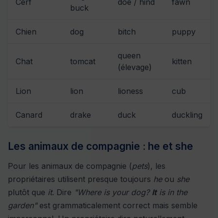
Cerf
doe / hind
fawn
buck
Chien
dog
bitch
puppy
queen
Chat
tomcat
kitten
(élevage)
Lion
lion
lioness
cub
Canard
drake
duck
duckling
Les animaux de compagnie : he et she
Pour les animaux de compagnie (
pets
), les
propriétaires utilisent presque toujours
he
ou
she
plutôt que
it
. Dire
"Where is your dog?
It
is in the
garden"
est grammaticalement correct mais semble