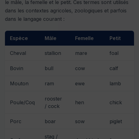
le mâle, la femelle et le petit. Ces termes sont utilisés
dans les contextes agricoles, zoologiques et parfois
dans le langage courant :
Espèce
Mâle
Femelle
Petit
Cheval
stallion
mare
foal
Bovin
bull
cow
calf
Mouton
ram
ewe
lamb
rooster
Poule/Coq
hen
chick
/ cock
Porc
boar
sow
piglet
stag /