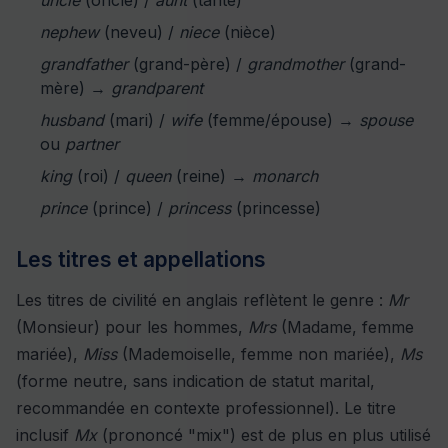
uncle
(oncle) /
aunt
(tante)
nephew
(neveu) /
niece
(nièce)
grandfather
(grand-père) /
grandmother
(grand-
mère) →
grandparent
husband
(mari) /
wife
(femme/épouse) →
spouse
ou
partner
king
(roi) /
queen
(reine) →
monarch
prince
(prince) /
princess
(princesse)
Les titres et appellations
Les titres de civilité en anglais reflètent le genre :
Mr
(Monsieur) pour les hommes,
Mrs
(Madame, femme
mariée),
Miss
(Mademoiselle, femme non mariée),
Ms
(forme neutre, sans indication de statut marital,
recommandée en contexte professionnel). Le titre
inclusif
Mx
(prononcé "mix") est de plus en plus utilisé