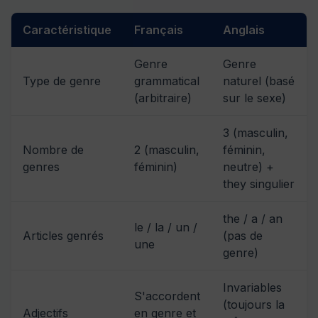
Caractéristique
Français
Anglais
Genre
Genre
Type de genre
grammatical
naturel (basé
(arbitraire)
sur le sexe)
3 (masculin,
Nombre de
2 (masculin,
féminin,
genres
féminin)
neutre) +
they singulier
the / a / an
le / la / un /
Articles genrés
(pas de
une
genre)
Invariables
S'accordent
(toujours la
Adjectifs
en genre et