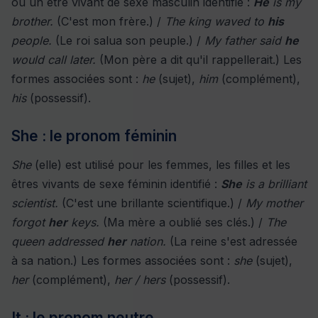
ou un être vivant de sexe masculin identifié :
He
is my
brother.
(C'est mon frère.) /
The king waved to
his
people.
(Le roi salua son peuple.) /
My father said
he
would call later.
(Mon père a dit qu'il rappellerait.) Les
formes associées sont :
he
(sujet),
him
(complément),
his
(possessif).
She : le pronom féminin
She
(elle) est utilisé pour les femmes, les filles et les
êtres vivants de sexe féminin identifié :
She
is a brilliant
scientist.
(C'est une brillante scientifique.) /
My mother
forgot
her
keys.
(Ma mère a oublié ses clés.) /
The
queen addressed
her
nation.
(La reine s'est adressée
à sa nation.) Les formes associées sont :
she
(sujet),
her
(complément),
her / hers
(possessif).
It : le pronom neutre