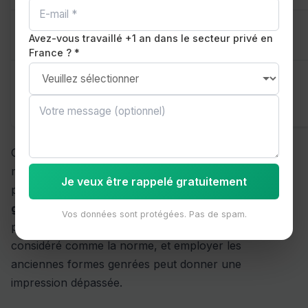
humankind
ou
mankind
l'humanité
Avez-vous travaillé +1 an dans le secteur privé en
humanity
France ? *
workforce
ou
main-
manpower
human
d'oeuvre
resources
Cette évolution n'est pas seulement une question de
mode ou de politique. Elle reflète une transformation
Je veux être rappelé gratuitement
profonde de la société anglophone vers l'
égalité des
genres
(
gender equality
). Dans le monde
Vos données sont protégées. Pas de spam.
professionnel, utiliser des formes neutres est
considéré comme la norme, et employer les
anciennes formes genrées peut donner une
impression dépassée.