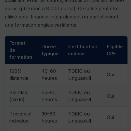
qualifiés). Pour les cadres, le crédit annuel est de 800
euros (plafonné à 8 000 euros). Ce solde peut être
utilisé pour financer intégralement ou partiellement
une formation anglais certifiante.
Format
Durée
Certification
Éligible
de
typique
incluse
CPF
formation
100%
40–60
TOEIC ou
Oui
distanciel
heures
Linguaskill
Blended
60–80
TOEIC ou
Oui
(mixte)
heures
Linguaskill
Présentiel
30–60
TOEIC ou
Oui
individuel
heures
Linguaskill