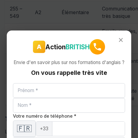
255 –
Communicatio
A2
Élémentaire
549
très basique
Emails simples,
550 –
×
B1
Intermédiaire
réunions
784
faciles
Action
BRITISH
A
Environnement
Envie d'en savoir plus sur nos formations d'anglais ?
785 –
B2
Avancé
international
944
On vous rappelle très vite
standard
945 –
Postes à haute
C1
Autonome
990
responsabilité
Votre numéro de téléphone *
TOEIC Speaking & Writing
🇫🇷
+33
Le TOEIC Speaking & Writing (S&W) est une version