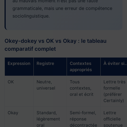
au mauvais moment n'est pas une faute
grammaticale, mais une erreur de compétence
sociolinguistique.
Okey-dokey vs OK vs Okay : le tableau
comparatif complet
Expression
Registre
Contextes
À éviter si..
appropriés
OK
Neutre,
Tous
Lettre très
universel
contextes,
formelle
oral et écrit
(préférer
Certainly)
Okay
Standard,
Semi-formel,
Lettre
légèrement
réponse
officielle
oral
décontractée
soutenue