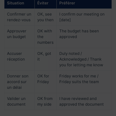
Situation
Éviter
Préférer
Confirmer un
OK, see
I confirm our meeting on
rendez-vous
you then
[date]
Approuver
OK with
The budget has been
un budget
the
approved
numbers
Accuser
OK, got
Duly noted /
réception
it
Acknowledged / Thank
you for letting me know
Donner son
OK for
Friday works for me /
accord sur
Friday
Friday suits the team
un délai
Valider un
OK from
I have reviewed and
document
my side
approved the document