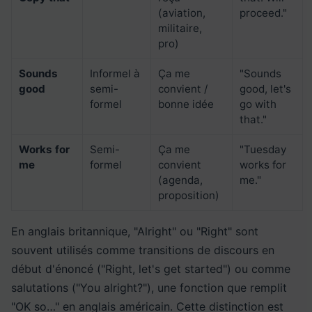
(aviation,
proceed."
militaire,
pro)
Sounds
Informel à
Ça me
"Sounds
good
semi-
convient /
good, let's
formel
bonne idée
go with
that."
Works for
Semi-
Ça me
"Tuesday
me
formel
convient
works for
(agenda,
me."
proposition)
En anglais britannique, "Alright" ou "Right" sont
souvent utilisés comme transitions de discours en
début d'énoncé ("Right, let's get started") ou comme
salutations ("You alright?"), une fonction que remplit
"OK so…" en anglais américain. Cette distinction est