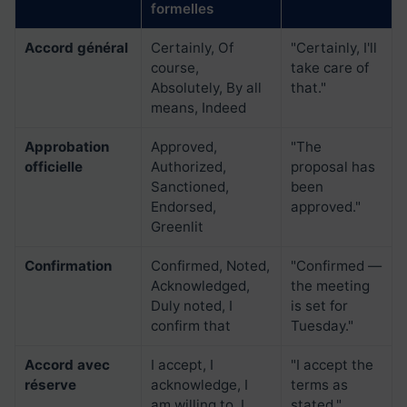
formelles
Accord général
Certainly, Of
"Certainly, I'll
course,
take care of
Absolutely, By all
that."
means, Indeed
Approbation
Approved,
"The
officielle
Authorized,
proposal has
Sanctioned,
been
Endorsed,
approved."
Greenlit
Confirmation
Confirmed, Noted,
"Confirmed —
Acknowledged,
the meeting
Duly noted, I
is set for
confirm that
Tuesday."
Accord avec
I accept, I
"I accept the
réserve
acknowledge, I
terms as
am willing to, I
stated."