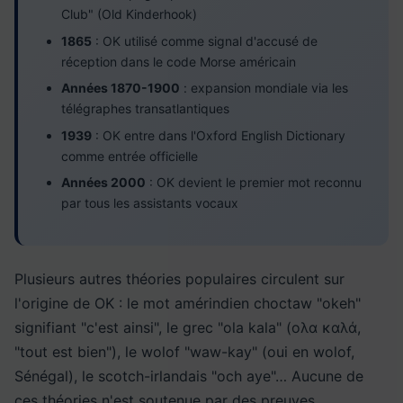
Club" (Old Kinderhook)
1865
: OK utilisé comme signal d'accusé de
réception dans le code Morse américain
Années 1870-1900
: expansion mondiale via les
télégraphes transatlantiques
1939
: OK entre dans l'Oxford English Dictionary
comme entrée officielle
Années 2000
: OK devient le premier mot reconnu
par tous les assistants vocaux
Plusieurs autres théories populaires circulent sur
l'origine de OK : le mot amérindien choctaw "okeh"
signifiant "c'est ainsi", le grec "ola kala" (ολα καλά,
"tout est bien"), le wolof "waw-kay" (oui en wolof,
Sénégal), le scotch-irlandais "och aye"… Aucune de
ces théories n'est soutenue par des preuves