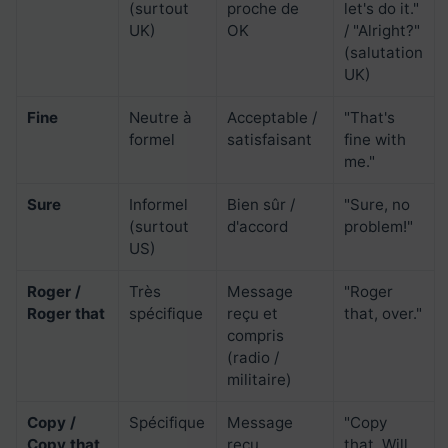
(surtout
proche de
let's do it."
UK)
OK
/ "Alright?"
(salutation
UK)
Fine
Neutre à
Acceptable /
"That's
formel
satisfaisant
fine with
me."
Sure
Informel
Bien sûr /
"Sure, no
(surtout
d'accord
problem!"
US)
Roger /
Très
Message
"Roger
Roger that
spécifique
reçu et
that, over."
compris
(radio /
militaire)
Copy /
Spécifique
Message
"Copy
Copy that
reçu
that. Will