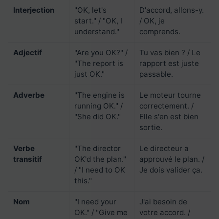
Interjection
"OK, let's
D'accord, allons-y.
start." / "OK, I
/ OK, je
understand."
comprends.
Adjectif
"Are you OK?" /
Tu vas bien ? / Le
"The report is
rapport est juste
just OK."
passable.
Adverbe
"The engine is
Le moteur tourne
running OK." /
correctement. /
"She did OK."
Elle s'en est bien
sortie.
Verbe
"The director
Le directeur a
transitif
OK'd the plan."
approuvé le plan. /
/ "I need to OK
Je dois valider ça.
this."
Nom
"I need your
J'ai besoin de
OK." / "Give me
votre accord. /