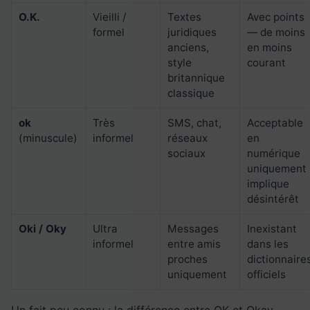
O.K.
Vieilli /
Textes
Avec points
formel
juridiques
— de moins
anciens,
en moins
style
courant
britannique
classique
ok
Très
SMS, chat,
Acceptable
(minuscule)
informel
réseaux
en
sociaux
numérique
uniquement 
implique
désintérêt
Oki / Oky
Ultra
Messages
Inexistant
informel
entre amis
dans les
proches
dictionnaire
uniquement
officiels
Un fait peu connu : la différence entre OK et Okay