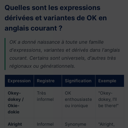
Quelles sont les expressions
dérivées et variantes de OK en
anglais courant ?
OK a donné naissance à toute une famille
d'expressions, variantes et dérivés dans l'anglais
courant. Certains sont universels, d'autres très
régionaux ou générationnels.
Expression
Registre
Signification
Exemple
Okey-
Très
OK
"Okey-
dokey /
informel
enthousiaste
dokey, I'll
Okie-
ou ironique
be there!"
dokie
Alright
Informel
Synonyme
"Alright,