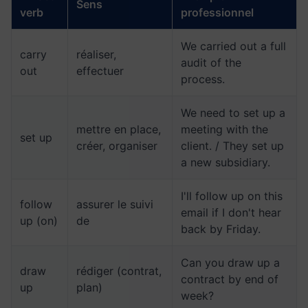
Sens
verb
professionnel
We carried out a full
carry
réaliser,
audit of the
out
effectuer
process.
We need to set up a
mettre en place,
meeting with the
set up
créer, organiser
client. / They set up
a new subsidiary.
I'll follow up on this
follow
assurer le suivi
email if I don't hear
up (on)
de
back by Friday.
Can you draw up a
draw
rédiger (contrat,
contract by end of
up
plan)
week?