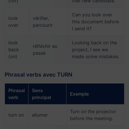
(for)
that new candidate.
Can you look over
look
vérifier,
this document before
over
parcourir
I send it?
look
Looking back on the
réfléchir au
back
project, I see we
passé
(on)
made some mistakes.
Phrasal verbs avec TURN
Phrasal
Sens
Exemple
verb
principal
Turn on the projector
turn on
allumer
before the meeting.