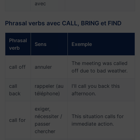
avec
Phrasal verbs avec CALL, BRING et FIND
Phrasal
Sens
Exemple
verb
The meeting was called
call off
annuler
off due to bad weather.
call
rappeler (au
I'll call you back this
back
téléphone)
afternoon.
exiger,
nécessiter /
This situation calls for
call for
passer
immediate action.
chercher