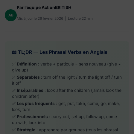
Par l'équipe ActionBRITISH
AB
Mis à jour le 26 février 2026 | Lecture 22 min
📖 TL;DR — Les Phrasal Verbs en Anglais
✅
Définition
: verbe + particule = sens nouveau (give ≠
give up)
✅
Séparables
: turn off the light / turn the light off / turn
it off
✅
Inséparables
: look after the children (jamais look the
children after)
✅
Les plus fréquents
: get, put, take, come, go, make,
look, turn
✅
Professionnels
: carry out, set up, follow up, come
up with, look into
✅
Stratégie
: apprendre par groupes (tous les phrasal