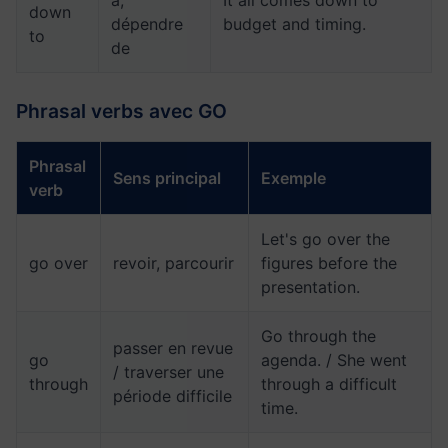
à,
It all comes down to
down
dépendre
budget and timing.
to
de
Phrasal verbs avec GO
Phrasal
Sens principal
Exemple
verb
Let's go over the
go over
revoir, parcourir
figures before the
presentation.
Go through the
passer en revue
go
agenda. / She went
/ traverser une
through
through a difficult
période difficile
time.