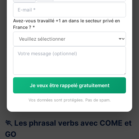
take in
comprendre /
in — I'll need time to
inclure
process it.
Avez-vous travaillé +1 an dans le secteur privé en
emporter /
What did you take
France ? *
take
retirer /
away from the
away
apprendre de
conference?
Let's take apart the
take
démonter /
argument piece by
apart
décomposer
piece.
She takes after her
Je veux être rappelé gratuitement
take
ressembler à
mother in terms of
after
(caractère)
leadership style.
Vos données sont protégées. Pas de spam.
🏃 Les phrasal verbs avec COME et
GO