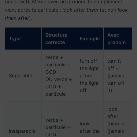
(incorrect). Même avec un pronom, le complément
vient après la particule :
look after them
(et non
look
them after
).
Structure
Avec
Type
Exemple
correcte
pronom
verbe +
turn off
turn it
particule +
the light
off ✓
COD
Séparable
/ turn
(jamais
OU verbe +
the light
turn off
COD +
off
it)
particule
look
after
verbe +
look
them ✓
particule +
Inséparable
after the
(jamais
COD