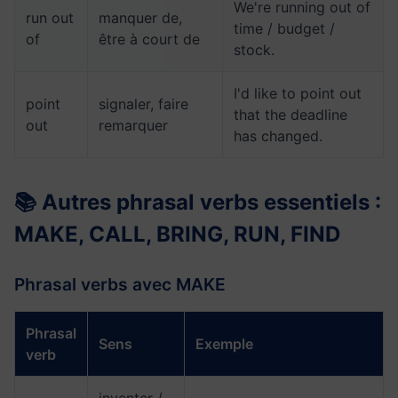
We're running out of
run out
manquer de,
time / budget /
of
être à court de
stock.
I'd like to point out
point
signaler, faire
that the deadline
out
remarquer
has changed.
📚 Autres phrasal verbs essentiels :
MAKE, CALL, BRING, RUN, FIND
Phrasal verbs avec MAKE
Phrasal
Sens
Exemple
verb