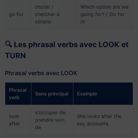
choisir /
Which option are we
go for
chercher à
going for? / Go for
obtenir
it!
🔍 Les phrasal verbs avec LOOK et
TURN
Phrasal verbs avec LOOK
Phrasal
Sens principal
Exemple
verb
s'occuper de,
look
She looks after the
prendre soin
after
key accounts.
de