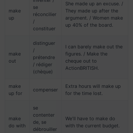
inventer /
She made up an excuse. /
se
make
They made up after the
réconcilier
up
argument. / Women make
/
up 40% of the board.
constituer
distinguer
I can barely make out the
/
make
figures. / Make the
prétendre
out
cheque out to
/ rédiger
ActionBRITISH.
(chèque)
make
Extra hours will make up
compenser
up for
for the time lost.
se
contenter
make
We'll have to make do
de, se
do with
with the current budget.
débrouiller