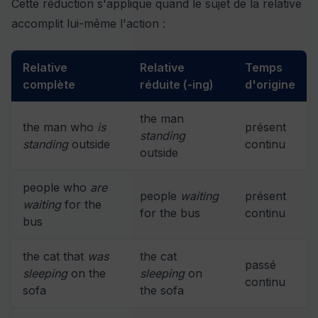
Cette réduction s'applique quand le sujet de la relative
accomplit lui-même l'action :
Relative
Relative
Temps
complète
réduite (-ing)
d'origine
the man
the man who
is
présent
standing
standing
outside
continu
outside
people who
are
people
waiting
présent
waiting
for the
for the bus
continu
bus
the cat that
was
the cat
passé
sleeping
on the
sleeping
on
continu
sofa
the sofa