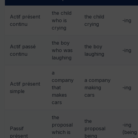
the child
Actif présent
the child
who is
-ing
continu
crying
crying
the boy
Actif passé
the boy
who was
-ing
continu
laughing
laughing
a
company
a company
Actif présent
that
making
-ing
simple
makes
cars
cars
the
the
proposal
-ing
Passif
proposal
which is
(being
présent
being