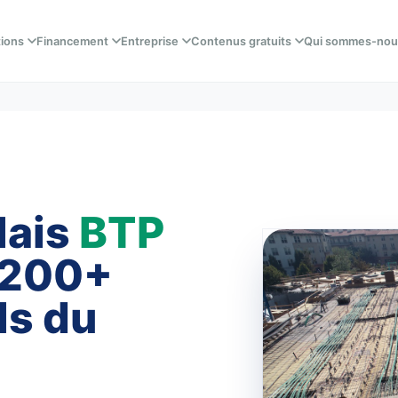
tions
Financement
Entreprise
Contenus gratuits
Qui sommes-nou
lais
BTP
 200+
ls du