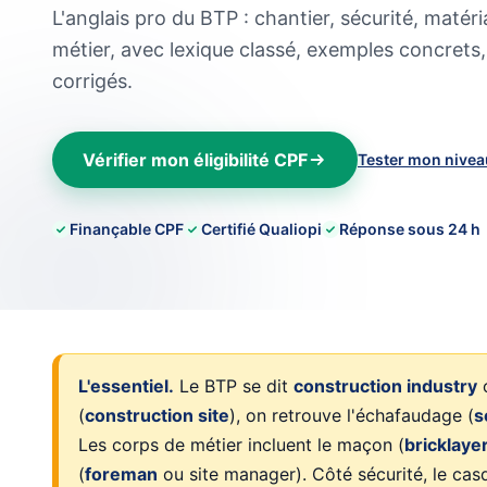
L'anglais pro du BTP : chantier, sécurité, matér
métier, avec lexique classé, exemples concrets,
corrigés.
Vérifier mon éligibilité CPF
Tester mon nivea
Finançable CPF
Certifié Qualiopi
Réponse sous 24 h
L'essentiel.
Le BTP se dit
construction industry
(
construction site
), on retrouve l'échafaudage (
s
Les corps de métier incluent le maçon (
bricklaye
(
foreman
ou site manager). Côté sécurité, le cas