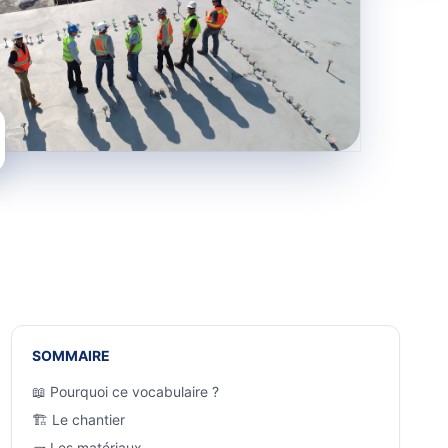
SOMMAIRE
📖 Pourquoi ce vocabulaire ?
🏗️ Le chantier
🧱 Les matériaux