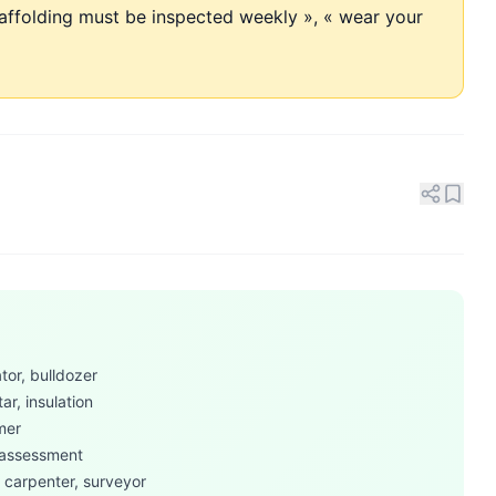
caffolding must be inspected weekly », « wear your
tor, bulldozer
ar, insulation
mmer
k assessment
, carpenter, surveyor