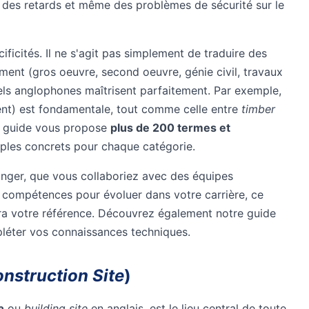
, des retards et même des problèmes de sécurité sur le
ficités. Il ne s'agit pas simplement de traduire des
ent (gros oeuvre, second oeuvre, génie civil, travaux
nnels anglophones maîtrisent parfaitement. Par exemple,
nt) est fondamentale, tout comme celle entre
timber
e guide vous propose
plus de 200 termes et
ples concrets pour chaque catégorie.
anger, que vous collaboriez avec des équipes
s compétences pour évoluer dans votre carrière, ce
a votre référence. Découvrez également notre guide
éter vos connaissances techniques.
nstruction Site
)
e
ou
building site
en anglais, est le lieu central de toute