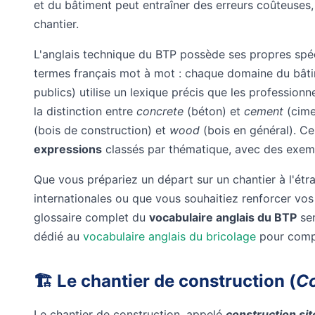
et du bâtiment peut entraîner des erreurs coûteuses
chantier.
L'anglais technique du BTP possède ses propres spéci
termes français mot à mot : chaque domaine du bâtim
publics) utilise un lexique précis que les professio
la distinction entre
concrete
(béton) et
cement
(cime
(bois de construction) et
wood
(bois en général). C
expressions
classés par thématique, avec des exem
Que vous prépariez un départ sur un chantier à l'étr
internationales ou que vous souhaitiez renforcer vo
glossaire complet du
vocabulaire anglais du BTP
ser
dédié au
vocabulaire anglais du bricolage
pour compl
🏗️ Le chantier de construction (
Co
Le chantier de construction, appelé
construction sit