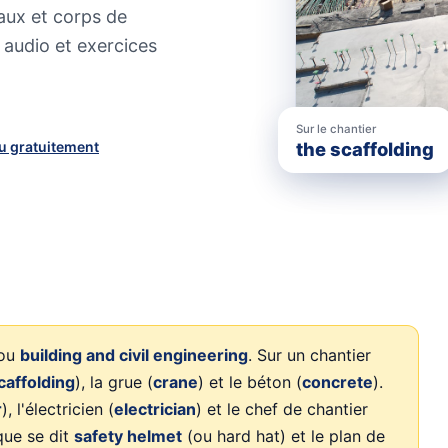
iaux et corps de
 audio et exercices
Sur le chantier
u gratuitement
the scaffolding
ou
building and civil engineering
. Sur un chantier
caffolding
), la grue (
crane
) et le béton (
concrete
).
r
), l'électricien (
electrician
) et le chef de chantier
que se dit
safety helmet
(ou hard hat) et le plan de