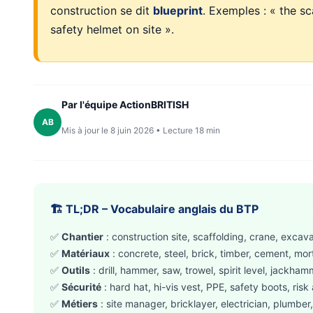
construction se dit
blueprint
. Exemples : « the s
safety helmet on site ».
Par l'équipe ActionBRITISH
AB
Mis à jour le 8 juin 2026 • Lecture 18 min
🏗️ TL;DR – Vocabulaire anglais du BTP
✅
Chantier
: construction site, scaffolding, crane, excava
✅
Matériaux
: concrete, steel, brick, timber, cement, mort
✅
Outils
: drill, hammer, saw, trowel, spirit level, jackha
✅
Sécurité
: hard hat, hi-vis vest, PPE, safety boots, ris
✅
Métiers
: site manager, bricklayer, electrician, plumber