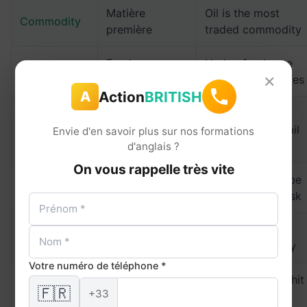
Matière
Oil is the most
Commodity
première
traded commodity
Fonds
Hedge funds use
Hedge fund
×
spéculatif
complex strategies
Action
BRITISH
A
Mutual funds are
Fonds commun
Mutual fund
popular with retail
Envie d'en savoir plus sur nos formations
de placement
investors
d'anglais ?
On vous rappelle très vite
Derivatives can be
Derivative
Produit dérivé
used to hedge risk
Market volatility
Volatility
Volatilité
increased sharply
Votre numéro de téléphone *
The stock index hit
Stock index
Indice boursier
🇫🇷
+33
an all-time high