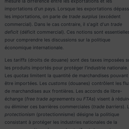
mesure la différence entre les exportations et les
importations d'un pays. Lorsque les exportations dépas
les importations, on parle de
trade surplus
(excédent
commercial). Dans le cas contraire, il s'agit d'un
trade
deficit
(déficit commercial). Ces notions sont essentielle
pour comprendre les discussions sur la
politique
économique
internationale.
Les
tariffs
(droits de douane) sont des taxes imposées s
les produits importés pour protéger l'industrie nationale.
Les
quotas
limitent la quantité de marchandises pouvant
être importées. Les
customs
(douanes) contrôlent les flu
de marchandises aux frontières. Les accords de libre-
échange (
free trade agreements
ou
FTAs
) visent à réduir
ou éliminer ces barrières commerciales (
trade barriers
). 
protectionism
(protectionnisme) désigne la politique
consistant à protéger les industries nationales de la