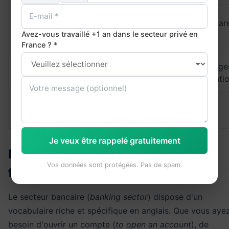
Valeur sûre /
Blue chip stocks ar
Blue chip
Grande
Avez-vous travaillé +1 an dans le secteur privé en
less risky
capitalisation
France ? *
Market
Capitalisation
Apple has the large
capitalisation
boursière
market capitalisati
Vente à
Short selling is
Short selling
découvert
controversial
Je veux être rappelé gratuitement
🏦 Comment parler de banque et
Vos données sont protégées. Pas de spam.
finance en anglais ?
Le secteur bancaire (
banking sector
) dispose d'un
vocabulaire riche et spécifique en anglais. Que vous aye
besoin d'ouvrir un compte (
to open an account
), de