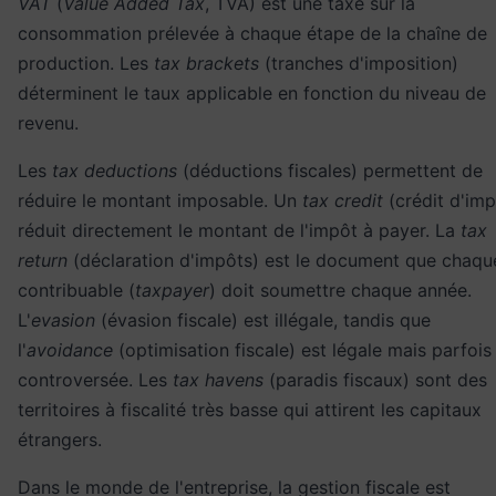
VAT
(
Value Added Tax
, TVA) est une taxe sur la
consommation prélevée à chaque étape de la chaîne de
production. Les
tax brackets
(tranches d'imposition)
déterminent le taux applicable en fonction du niveau de
revenu.
Les
tax deductions
(déductions fiscales) permettent de
réduire le montant imposable. Un
tax credit
(crédit d'imp
réduit directement le montant de l'impôt à payer. La
tax
return
(déclaration d'impôts) est le document que chaqu
contribuable (
taxpayer
) doit soumettre chaque année.
L'
evasion
(évasion fiscale) est illégale, tandis que
l'
avoidance
(optimisation fiscale) est légale mais parfois
controversée. Les
tax havens
(paradis fiscaux) sont des
territoires à fiscalité très basse qui attirent les capitaux
étrangers.
Dans le monde de l'
entreprise
, la gestion fiscale est