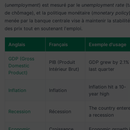
(
unemployment
) est mesuré par le
unemployment rate
(t
de chômage), et la politique monétaire (
monetary policy
menée par la banque centrale vise à maintenir la stabilité
des prix tout en soutenant l'emploi.
Anglais
Français
Exemple d'usage
GDP (Gross
PIB (Produit
GDP grew by 2.1%
Domestic
Intérieur Brut)
last quarter
Product)
Inflation hit a 10-
Inflation
Inflation
year high
The country enter
Recession
Récession
a recession
Economic
Croissance
Economic growth 