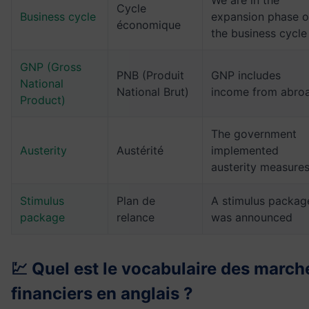
We are in the
Cycle
Business cycle
expansion phase o
économique
the business cycle
GNP (Gross
PNB (Produit
GNP includes
National
National Brut)
income from abro
Product)
The government
Austerity
Austérité
implemented
austerity measure
Stimulus
Plan de
A stimulus packag
package
relance
was announced
💹 Quel est le vocabulaire des march
financiers en anglais ?