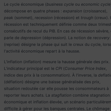
Le cycle économique (
business cycle
ou
economic cycle
décompose en quatre phases :
expansion
(croissance),
peak
(sommet),
recession
(récession) et
trough
(creux).
récession est techniquement définie comme deux trimes
consécutifs de recul du PIB. En cas de récession sévère,
parle de
depression
(dépression). La notion de
recovery
(reprise) désigne la phase qui suit le creux du cycle, lor
l'activité économique repart à la hausse.
L'inflation (
inflation
) mesure la hausse générale des prix.
L'indicateur principal est le
CPI
(
Consumer Price Index
,
indice des prix à la consommation). À l'inverse, la
deflat
(déflation) désigne une baisse généralisée des prix,
situation redoutée car elle pousse les consommateurs à
reporter leurs achats. La
stagflation
combine stagnation
économique et inflation élevée, un scénario particulière
difficile à gérer pour les banques centrales. Le chômage