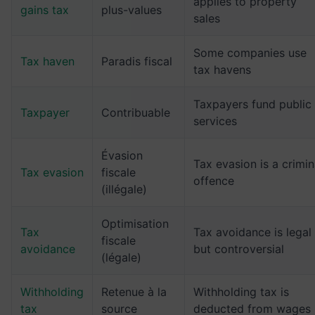
applies to property
gains tax
plus-values
sales
Some companies use
Tax haven
Paradis fiscal
tax havens
Taxpayers fund public
Taxpayer
Contribuable
services
Évasion
Tax evasion is a crimin
Tax evasion
fiscale
offence
(illégale)
Optimisation
Tax
Tax avoidance is legal
fiscale
avoidance
but controversial
(légale)
Withholding
Retenue à la
Withholding tax is
tax
source
deducted from wages