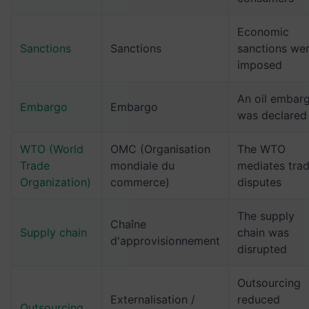
Economic
Sanctions
Sanctions
sanctions we
imposed
An oil embar
Embargo
Embargo
was declared
WTO (World
OMC (Organisation
The WTO
Trade
mondiale du
mediates tra
Organization)
commerce)
disputes
The supply
Chaîne
Supply chain
chain was
d'approvisionnement
disrupted
Outsourcing
Externalisation /
reduced
Outsourcing