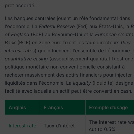
prêt accordé.
Les banques centrales jouent un rôle fondamental dans
l'économie. La
Federal Reserve
(Fed) aux États-Unis, la
B
of England
(BoE) au Royaume-Uni et la
European Centra
Bank
(BCE) en zone euro fixent les taux directeurs (
key
interest rates
) qui influencent l'ensemble de l'économie. 
quantitative easing
(assouplissement quantitatif) est une
politique monétaire non conventionnelle consistant à
racheter massivement des actifs financiers pour injecter
liquidités dans l'économie. La
liquidity
(liquidité) désigne
facilité avec laquelle un actif peut être converti en cash.
Anglais
Français
Exemple d'usage
The interest rate w
Interest rate
Taux d'intérêt
cut to 0.5%