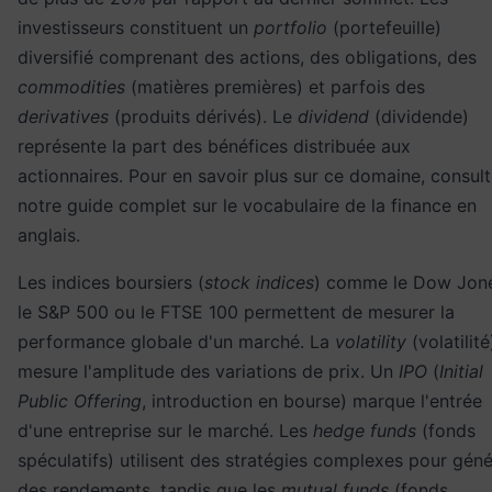
investisseurs constituent un
portfolio
(portefeuille)
diversifié comprenant des actions, des obligations, des
commodities
(matières premières) et parfois des
derivatives
(produits dérivés). Le
dividend
(dividende)
représente la part des bénéfices distribuée aux
actionnaires. Pour en savoir plus sur ce domaine, consul
notre guide complet sur le
vocabulaire de la finance en
anglais
.
Les indices boursiers (
stock indices
) comme le Dow Jone
le S&P 500 ou le FTSE 100 permettent de mesurer la
performance globale d'un marché. La
volatility
(volatilité
mesure l'amplitude des variations de prix. Un
IPO
(
Initial
Public Offering
, introduction en bourse) marque l'entrée
d'une entreprise sur le marché. Les
hedge funds
(fonds
spéculatifs) utilisent des stratégies complexes pour géné
des rendements, tandis que les
mutual funds
(fonds