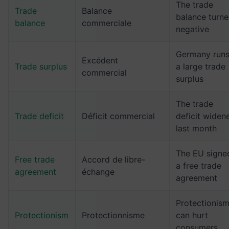
The trade
Trade
Balance
balance turn
balance
commerciale
negative
Germany run
Excédent
Trade surplus
a large trade
commercial
surplus
The trade
Trade deficit
Déficit commercial
deficit widen
last month
The EU signe
Free trade
Accord de libre-
a free trade
agreement
échange
agreement
Protectionis
Protectionism
Protectionnisme
can hurt
consumers