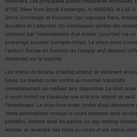
financiers. Les principales places financières mondiales s
NYSE
(New York Stock Exchange), le
NASDAQ
, le
LSE
(L
Stock Exchange) et
Euronext
(qui regroupe Paris, Amste
Bruxelles et Lisbonne). Un investisseur achète des
share
(actions) par l'intermédiaire d'un
broker
(courtier) via un
brokerage account
(compte-titres). Le
share price
(cour
l'action) fluctue en fonction de l'
supply and demand
(off
demande) sur le marché.
Les ordres de bourse (
trading orders
) se déclinent en pl
types. Le
market order
(ordre au marché) s'exécute
immédiatement au meilleur prix disponible. Le
limit order
à cours limité) ne s'exécute que si le prix atteint un seuil
l'investisseur. Le
stop-loss order
(ordre stop) déclenche 
vente automatique lorsque le cours descend sous un niv
prédéfini, limitant ainsi les pertes. Le
day trading
consist
acheter et revendre des titres au cours d'une même jour