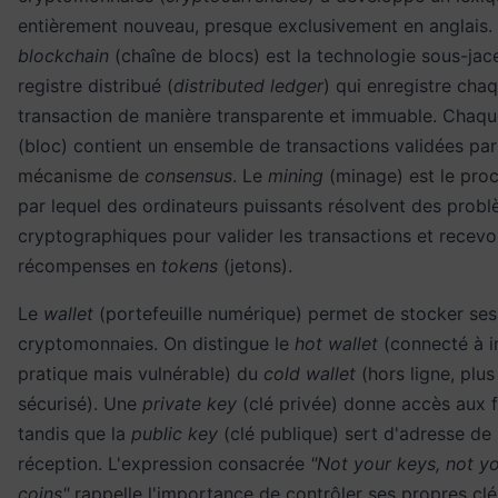
entièrement nouveau, presque exclusivement en anglais.
blockchain
(chaîne de blocs) est la technologie sous-jace
registre distribué (
distributed ledger
) qui enregistre cha
transaction de manière transparente et immuable. Chaq
(bloc) contient un ensemble de transactions validées par
mécanisme de
consensus
. Le
mining
(minage) est le pro
par lequel des ordinateurs puissants résolvent des prob
cryptographiques pour valider les transactions et recevo
récompenses en
tokens
(jetons).
Le
wallet
(portefeuille numérique) permet de stocker ses
cryptomonnaies. On distingue le
hot wallet
(connecté à in
pratique mais vulnérable) du
cold wallet
(hors ligne, plus
sécurisé). Une
private key
(clé privée) donne accès aux 
tandis que la
public key
(clé publique) sert d'adresse de
réception. L'expression consacrée
"Not your keys, not y
coins"
rappelle l'importance de contrôler ses propres clé