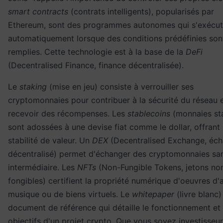
smart contracts
(contrats intelligents), popularisés par
Ethereum, sont des programmes autonomes qui s'exécut
automatiquement lorsque des conditions prédéfinies son
remplies. Cette technologie est à la base de la
DeFi
(Decentralised Finance, finance décentralisée).
Le
staking
(mise en jeu) consiste à verrouiller ses
cryptomonnaies pour contribuer à la sécurité du réseau 
recevoir des récompenses. Les
stablecoins
(monnaies st
sont adossées à une devise fiat comme le dollar, offrant
stabilité de valeur. Un
DEX
(Decentralised Exchange, éc
décentralisé) permet d'échanger des cryptomonnaies sa
intermédiaire. Les
NFTs
(Non-Fungible Tokens, jetons no
fongibles) certifient la propriété numérique d'oeuvres d'a
musique ou de biens virtuels. Le
whitepaper
(livre blanc)
document de référence qui détaille le fonctionnement et 
objectifs d'un projet crypto. Que vous soyez investisseu