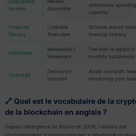
Disposable
Revenu
determines spendin
income
disponible
capacity
Financial
Littératie
Schools should teac
literacy
financière
financial literacy
Mensualité /
The loan is repaid in
Instalment
Versement
monthly instalments
Découvert
Avoid overdraft fee
Overdraft
bancaire
monitoring your bal
🔗 Quel est le vocabulaire de la crypt
de la blockchain en anglais ?
Depuis l'émergence du Bitcoin en 2009, l'univers des
cryptomonnaies (
cryptocurrencies
) a développé un lexi