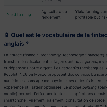
Agriculture de
Yield farming ca
Yield farming
rendement
profitable but ris
📱 Quel est le vocabulaire de la finte
anglais ?
La
fintech
(financial technology, technologie financière) 
transformé radicalement la façon dont nous gérons, inve
et dépensons notre argent. Les
neobanks
(néobanques)
Revolut, N26 ou Monzo proposent des services bancair
numériques, sans agence physique, avec des frais réduit
expérience utilisateur optimisée. Le
mobile banking
(ban
mobile) permet d'effectuer toutes ses opérations depuis
smartphone : virement, paiement, consultation de solde.
contactless payment
(paiement sans contact) via NFC (