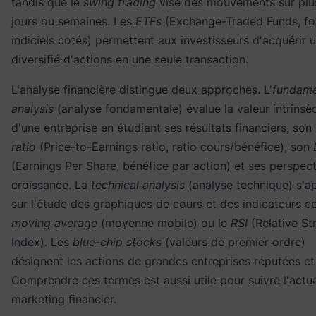
tandis que le
swing trading
vise des mouvements sur plu
jours ou semaines. Les
ETFs
(Exchange-Traded Funds, f
indiciels cotés) permettent aux investisseurs d'acquérir 
diversifié d'actions en une seule transaction.
L'analyse financière distingue deux approches. L'
fundame
analysis
(analyse fondamentale) évalue la valeur intrinsè
d'une entreprise en étudiant ses résultats financiers, son
ratio
(Price-to-Earnings ratio, ratio cours/bénéfice), son
(Earnings Per Share, bénéfice par action) et ses perspec
croissance. La
technical analysis
(analyse technique) s'a
sur l'étude des graphiques de cours et des indicateurs 
moving average
(moyenne mobile) ou le
RSI
(Relative St
Index). Les
blue-chip stocks
(valeurs de premier ordre)
désignent les actions de grandes entreprises réputées et
Comprendre ces termes est aussi utile pour suivre l'actua
marketing
financier.