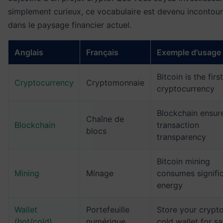
simplement curieux, ce vocabulaire est devenu incontou
dans le paysage financier actuel.
Anglais
Français
Exemple d'usage
Bitcoin is the first
Cryptocurrency
Cryptomonnaie
cryptocurrency
Blockchain ensur
Chaîne de
Blockchain
transaction
blocs
transparency
Bitcoin mining
Mining
Minage
consumes signifi
energy
Wallet
Portefeuille
Store your crypto
(hot/cold)
numérique
cold wallet for sa