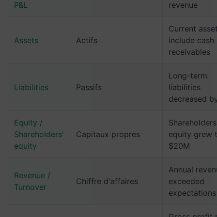
P&L
revenue
Current asse
Assets
Actifs
include cash
receivables
Long-term
Liabilities
Passifs
liabilities
decreased b
Equity /
Shareholders
Shareholders'
Capitaux propres
equity grew 
equity
$20M
Annual reven
Revenue /
Chiffre d'affaires
exceeded
Turnover
expectations
Gross profit