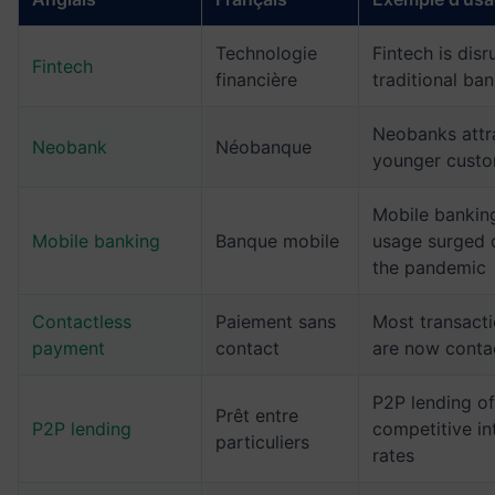
Technologie
Fintech is disr
Fintech
financière
traditional ba
Neobanks attr
Neobank
Néobanque
younger cust
Mobile bankin
Mobile banking
Banque mobile
usage surged 
the pandemic
Contactless
Paiement sans
Most transact
payment
contact
are now conta
P2P lending of
Prêt entre
P2P lending
competitive in
particuliers
rates