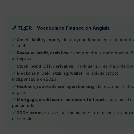
💰 TL;DR – Vocabulaire Finance en Anglais
✅
Asset, liability, equity
: le triptyque fondamental de tout bi
financier
✅
Revenue, profit, cash flow
: comprendre la performance d'
entreprise
✅
Stock, bond, ETF, derivative
: naviguer sur les marchés bou
✅
Blockchain, DeFi, staking, wallet
: le lexique crypto
indispensable en 2026
✅
Neobank, robo-advisor, open banking
: la révolution finte
anglais
✅
Mortgage, credit score, compound interest
: gérer ses fi
personnelles
✅
200+ termes
classés par thème avec traductions et phras
d'exemple