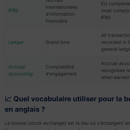
EU companie
internationales
IFRS
must comply
d'information
IFRS
financière
All transacti
Ledger
Grand livre
recorded in 
general ledg
Accrual acco
Accrual
Comptabilité
recognises r
accounting
d'engagement
when earned
📈 Quel vocabulaire utiliser pour la 
en anglais ?
La bourse (
stock exchange
) est le lieu où s'échangent les