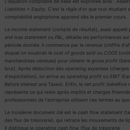
L'équation comptable de base est exprimée ainsi :
Asset
Liabilities + Equity
. C'est la règle d'or que tout étudiant 
comptabilité anglophone apprend dès le premier cours.
Le
income statement
(compte de résultat), aussi appelé
and loss statement
ou
P&L
, détaille les performances su
période donnée. Il commence par le
revenue
(chiffre d'af
duquel on soustrait le
cost of goods sold
ou
COGS
(coût
marchandises vendues) pour obtenir le
gross profit
(béné
brut). Après déduction des
operating expenses
(charges
d'exploitation), on arrive au
operating profit
ou
EBIT
(Ear
Before Interest and Taxes). Enfin, le
net profit
(bénéfice 
représente ce qui reste après impôts et charges financiè
professionnels de l'
entreprise
utilisent ces termes au quo
Le troisième document clé est le
cash flow statement
(ta
des flux de trésorerie), qui retrace les mouvements de liq
Il distingue le
operating cash flow
(flux de trésorerie