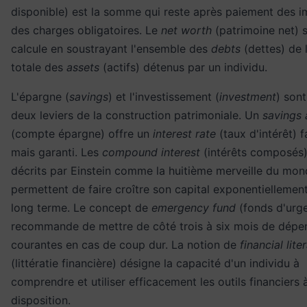
disponible) est la somme qui reste après paiement des i
des charges obligatoires. Le
net worth
(patrimoine net) 
calcule en soustrayant l'ensemble des
debts
(dettes) de 
totale des
assets
(actifs) détenus par un individu.
L'épargne (
savings
) et l'investissement (
investment
) sont
deux leviers de la construction patrimoniale. Un
savings
(compte épargne) offre un
interest rate
(taux d'intérêt) f
mais garanti. Les
compound interest
(intérêts composés)
décrits par Einstein comme la huitième merveille du mon
permettent de faire croître son capital exponentiellement
long terme. Le concept de
emergency fund
(fonds d'urg
recommande de mettre de côté trois à six mois de dépe
courantes en cas de coup dur. La notion de
financial lite
(littératie financière) désigne la capacité d'un individu à
comprendre et utiliser efficacement les outils financiers 
disposition.