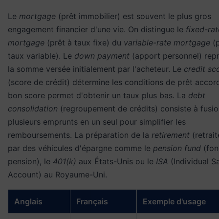
Le
mortgage
(prêt immobilier) est souvent le plus gros
engagement financier d'une vie. On distingue le
fixed-rat
mortgage
(prêt à taux fixe) du
variable-rate mortgage
(p
taux variable). Le
down payment
(apport personnel) rep
la somme versée initialement par l'acheteur. Le
credit sc
(score de crédit) détermine les conditions de prêt accor
bon score permet d'obtenir un taux plus bas. La
debt
consolidation
(regroupement de crédits) consiste à fusi
plusieurs emprunts en un seul pour simplifier les
remboursements. La préparation de la
retirement
(retrai
par des véhicules d'épargne comme le
pension fund
(fon
pension), le
401(k)
aux États-Unis ou le
ISA
(Individual S
Account) au Royaume-Uni.
Anglais
Français
Exemple d'usage