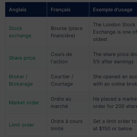
Anglais
Français
Exemple d'usage
The London Stock
Stock
Bourse (place
Exchange is one of
exchange
financière)
oldest
Cours de
The share price d
Share price
l'action
5% after earnings
Broker /
Courtier /
She opened an ac
Brokerage
Courtage
with an online bro
Ordre au
He placed a marke
Market order
marché
order for 200 shar
Ordre à cours
Set a limit order t
Limit order
limité
at $150 or below