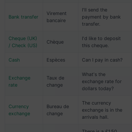
I'll send the
Virement
Bank transfer
payment by bank
bancaire
transfer.
Cheque (UK)
I'd like to deposit
Chèque
/ Check (US)
this cheque.
Cash
Espèces
Can I pay in cash?
What's the
Exchange
Taux de
exchange rate for
rate
change
dollars today?
The currency
Currency
Bureau de
exchange is in the
exchange
change
arrivals hall.
There is a £1.50