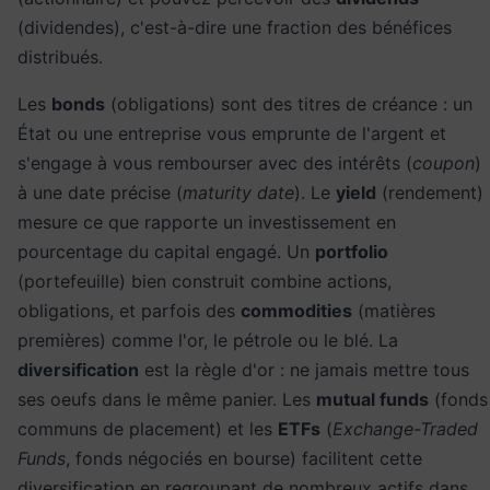
(dividendes), c'est-à-dire une fraction des bénéfices
distribués.
Les
bonds
(obligations) sont des titres de créance : un
État ou une entreprise vous emprunte de l'argent et
s'engage à vous rembourser avec des intérêts (
coupon
)
à une date précise (
maturity date
). Le
yield
(rendement)
mesure ce que rapporte un investissement en
pourcentage du capital engagé. Un
portfolio
(portefeuille) bien construit combine actions,
obligations, et parfois des
commodities
(matières
premières) comme l'or, le pétrole ou le blé. La
diversification
est la règle d'or : ne jamais mettre tous
ses oeufs dans le même panier. Les
mutual funds
(fonds
communs de placement) et les
ETFs
(
Exchange-Traded
Funds
, fonds négociés en bourse) facilitent cette
diversification en regroupant de nombreux actifs dans