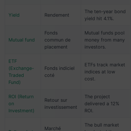
The ten-year bond
Yield
Rendement
yield hit 4.1%.
Fonds
Mutual funds pool
Mutual fund
commun de
money from many
placement
investors.
ETF
ETFs track market
(Exchange-
Fonds indiciel
indices at low
Traded
coté
cost.
Fund)
ROI (Return
The project
Retour sur
on
delivered a 12%
investissement
Investment)
ROI.
The bull market
Marché