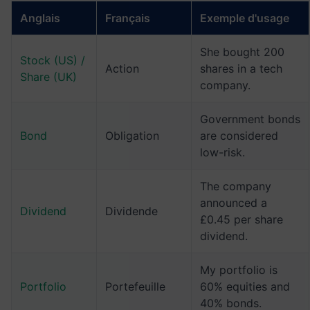
Anglais
Français
Exemple d'usage
She bought 200
Stock (US) /
Action
shares in a tech
Share (UK)
company.
Government bonds
Bond
Obligation
are considered
low-risk.
The company
announced a
Dividend
Dividende
£0.45 per share
dividend.
My portfolio is
Portfolio
Portefeuille
60% equities and
40% bonds.