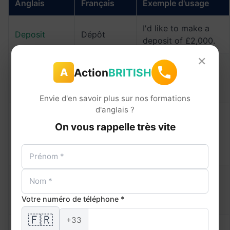
Anglais
Français
Exemple d'usage
I'd like to make a
Deposit
Dépôt
deposit of £2,000.
×
The daily
Action
BRITISH
A
Withdrawal
Retrait
withdrawal limit is
£500.
Envie d'en savoir plus sur nos formations
d'anglais ?
ATM
On vous rappelle très vite
(Automated
Distributeur
Is there an ATM
Teller
automatique
nearby?
Machine)
The nearest
Cashpoint
Distributeur
cashpoint is on the
(UK)
automatique
Votre numéro de téléphone *
high street.
🇫🇷
+33
Carte de
I'll pay by debit