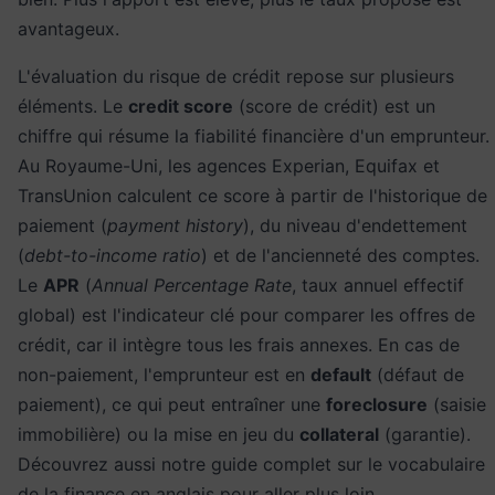
avantageux.
L'évaluation du risque de crédit repose sur plusieurs
éléments. Le
credit score
(score de crédit) est un
chiffre qui résume la fiabilité financière d'un emprunteur.
Au Royaume-Uni, les agences Experian, Equifax et
TransUnion calculent ce score à partir de l'historique de
paiement (
payment history
), du niveau d'endettement
(
debt-to-income ratio
) et de l'ancienneté des comptes.
Le
APR
(
Annual Percentage Rate
, taux annuel effectif
global) est l'indicateur clé pour comparer les offres de
crédit, car il intègre tous les frais annexes. En cas de
non-paiement, l'emprunteur est en
default
(défaut de
paiement), ce qui peut entraîner une
foreclosure
(saisie
immobilière) ou la mise en jeu du
collateral
(garantie).
Découvrez aussi notre guide complet sur le
vocabulaire
de la finance en anglais
pour aller plus loin.