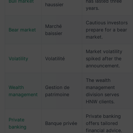
Bull market
has lasted three
haussier
years.
Cautious investors
Marché
Bear market
prepare for a bear
baissier
market.
Market volatility
Volatility
Volatilité
spiked after the
announcement.
The wealth
Wealth
Gestion de
management
management
patrimoine
division serves
HNW clients.
Private banking
Private
Banque privée
offers tailored
banking
financial advice.