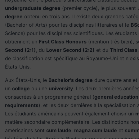
undergraduate degree
(premier cycle), le plus souvent
degree
obtenu en trois ans. Il existe deux grandes catég
(Bachelor of Arts) pour les disciplines littéraires et le
BS
Science) pour les disciplines scientifiques. Les étudiants 
obtiennent un
First Class Honours
(mention très bien), s
Second (2:1)
, du
Lower Second (2:2)
et du
Third Class
de classification est spécifique au Royaume-Uni et n'exi
États-Unis.
Aux États-Unis, le
Bachelor's degree
dure quatre ans et 
un
college
ou une
university
. Les deux premières année
consacrées à un programme général (
general education
requirements
), et les deux dernières à la spécialisatio
Les étudiants américains peuvent également choisir un
m
matière secondaire complémentaire. Les distinctions hon
américaines sont
cum laude
,
magna cum laude
et
summ
héritées du latin. Après le Bachelor, on peut poursuivre 