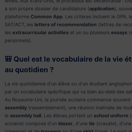
levels. Aux États-Unis, le processus est décentralisé : ch
a son propre dossier de candidature (
application
), souve
plateforme
Common App
. Les critères incluent le GPA, 
SAT/ACT, les
letters of recommendation
(lettres de re
les
extracurricular activities
et un ou plusieurs
essays
(
personnels).
🎒 Quel est le vocabulaire de la vie é
au quotidien ?
La vie quotidienne d'un élève ou d'un étudiant anglopho
par un vocabulaire spécifique qui va bien au-delà des sal
Au Royaume-Uni, la journée scolaire commence souvent 
assembly
(rassemblement), une réunion matinale de tout
le
assembly hall
. Les élèves portent un
school uniform
(
scolaire) composé d'un
blazer
, d'une
tie
(cravate), d'un
(chemise) et de
trousers
ou d'une
skirt
(jupe). Le port d