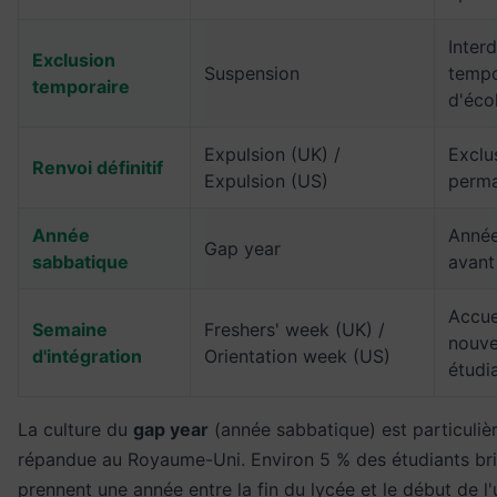
Interd
Exclusion
Suspension
tempo
temporaire
d'éco
Expulsion (UK) /
Exclu
Renvoi définitif
Expulsion (US)
perm
Année
Année
Gap year
sabbatique
avant 
Accue
Semaine
Freshers' week (UK) /
nouv
d'intégration
Orientation week (US)
étudi
La culture du
gap year
(année sabbatique) est particuli
répandue au Royaume-Uni. Environ 5 % des étudiants br
prennent une année entre la fin du lycée et le début de l'