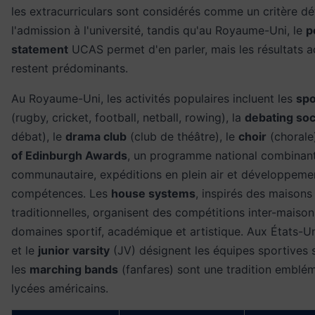
les extracurriculars sont considérés comme un critère d
l'admission à l'université, tandis qu'au Royaume-Uni, le
p
statement
UCAS permet d'en parler, mais les résultats
restent prédominants.
Au Royaume-Uni, les activités populaires incluent les
spo
(rugby, cricket, football, netball, rowing), la
debating soc
débat), le
drama club
(club de théâtre), le
choir
(chorale
of Edinburgh Awards
, un programme national combinant
communautaire, expéditions en plein air et développeme
compétences. Les
house systems
, inspirés des maisons 
traditionnelles, organisent des compétitions inter-maison
domaines sportif, académique et artistique. Aux États-Un
et le
junior varsity
(JV) désignent les équipes sportives s
les
marching bands
(fanfares) sont une tradition emblé
lycées américains.