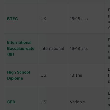
D
p
BTEC
UK
16-18 ans
a
A
International
i
Baccalaureate
International
16-18 ans
r
(IB)
m
D
High School
US
18 ans
f
Diploma
s
É
d
GED
US
Variable
s