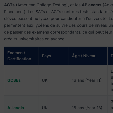
ACTs
(American College Testing), et les
AP exams
(Adv
Placement). Les SATs et ACTs sont des tests standardisé
élèves passent au lycée pour candidater à l'université. 
permettent aux lycéens de suivre des cours de niveau uni
de passer des examens correspondants, ce qui peut leur
crédits universitaires en avance.
Examen /
Pays
Âge / Niveau
D
Certification
E
8
GCSEs
UK
16 ans (Year 11)
m
n
3
A-levels
UK
18 ans (Year 13)
a