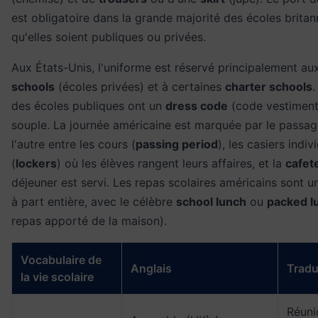
est obligatoire dans la grande majorité des écoles britan
qu'elles soient publiques ou privées.
Aux États-Unis, l'uniforme est réservé principalement a
schools
(écoles privées) et à certaines
charter schools
.
des écoles publiques ont un
dress code
(code vestimenta
souple. La journée américaine est marquée par le passage
l'autre entre les cours (
passing period
), les casiers indiv
(
lockers
) où les élèves rangent leurs affaires, et la
cafet
déjeuner est servi. Les repas scolaires américains sont un
à part entière, avec le célèbre
school lunch
ou
packed l
repas apporté de la maison).
Vocabulaire de
Anglais
Tradu
la vie scolaire
Réuni