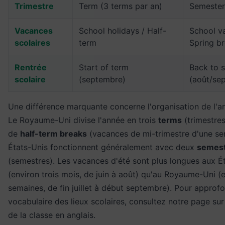
Trimestre
Term (3 terms par an)
Semester
Vacances
School holidays / Half-
School va
scolaires
term
Spring b
Rentrée
Start of term
Back to 
scolaire
(septembre)
(août/se
Une différence marquante concerne l'organisation de l'an
Le Royaume-Uni divise l'année en trois
terms
(trimestre
de
half-term breaks
(vacances de mi-trimestre d'une se
États-Unis fonctionnent généralement avec deux
semes
(semestres). Les vacances d'été sont plus longues aux É
(environ trois mois, de juin à août) qu'au Royaume-Uni (e
semaines, de fin juillet à début septembre). Pour approfo
vocabulaire des lieux scolaires, consultez notre page sur
de la classe en anglais
.