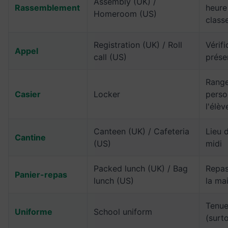
Assembly (UK) /
Rassemblement
heure
Homeroom (US)
class
Registration (UK) / Roll
Vérif
Appel
call (US)
prése
Rang
Casier
Locker
perso
l'élèv
Canteen (UK) / Cafeteria
Lieu 
Cantine
(US)
midi
Packed lunch (UK) / Bag
Repas
Panier-repas
lunch (US)
la ma
Tenue
Uniforme
School uniform
(surt