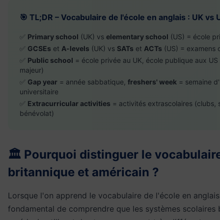
🎯 TL;DR – Vocabulaire de l'école en anglais : UK vs 
✅
Primary school
(UK) vs
elementary school
(US) = école pr
✅
GCSEs
et
A-levels
(UK) vs
SATs
et
ACTs
(US) = examens c
✅
Public school
= école privée au UK, école publique aux US 
majeur)
✅
Gap year
= année sabbatique,
freshers' week
= semaine d'
universitaire
✅
Extracurricular activities
= activités extrascolaires (clubs, 
bénévolat)
🏛️ Pourquoi distinguer le vocabulair
britannique et américain ?
Lorsque l'on apprend le vocabulaire de l'école en anglais,
fondamental de comprendre que les systèmes scolaires b