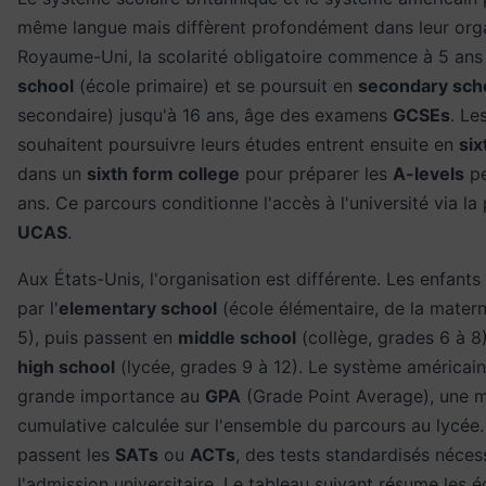
même langue mais diffèrent profondément dans leur orga
Royaume-Uni, la scolarité obligatoire commence à 5 an
school
(école primaire) et se poursuit en
secondary sch
secondaire) jusqu'à 16 ans, âge des examens
GCSEs
. Le
souhaitent poursuivre leurs études entrent ensuite en
six
dans un
sixth form college
pour préparer les
A-levels
pe
ans. Ce parcours conditionne l'accès à l'université via la
UCAS
.
Aux États-Unis, l'organisation est différente. Les enfan
par l'
elementary school
(école élémentaire, de la matern
5), puis passent en
middle school
(collège, grades 6 à 8)
high school
(lycée, grades 9 à 12). Le système américai
grande importance au
GPA
(Grade Point Average), une 
cumulative calculée sur l'ensemble du parcours au lycée.
passent les
SATs
ou
ACTs
, des tests standardisés néces
l'admission universitaire. Le tableau suivant résume les 