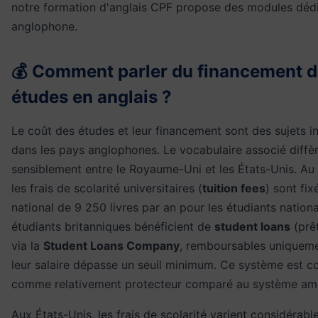
notre
formation d'anglais CPF
propose des modules dédié
anglophone.
💰 Comment parler du financement 
études en anglais ?
Le coût des études et leur financement sont des sujets 
dans les pays anglophones. Le vocabulaire associé diffè
sensiblement entre le Royaume-Uni et les États-Unis. A
les frais de scolarité universitaires (
tuition fees
) sont fix
national de 9 250 livres par an pour les étudiants nation
étudiants britanniques bénéficient de
student loans
(prêt
via la
Student Loans Company
, remboursables uniqueme
leur salaire dépasse un seuil minimum. Ce système est c
comme relativement protecteur comparé au système amé
Aux États-Unis, les frais de scolarité varient considérabl