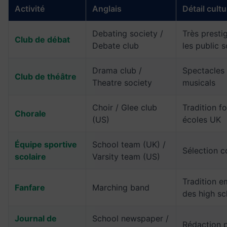
Activité
Anglais
Détail cultu
Debating society /
Très presti
Club de débat
Debate club
les public 
Drama club /
Spectacles 
Club de théâtre
Theatre society
musicals
Choir / Glee club
Tradition f
Chorale
(US)
écoles UK
Équipe sportive
School team (UK) /
Sélection c
scolaire
Varsity team (US)
Tradition 
Fanfare
Marching band
des high s
Journal de
School newspaper /
Rédaction p