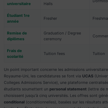
Dormito
universitaire
Halls
Étudiant 1re
Fresher
Freshma
année
Remise de
Graduation / Degree
Commen
diplômes
ceremony
Frais de
Tuition fees
Tuition
scolarité
Un point important concerne les admissions universitaire
Royaume-Uni, les candidatures se font via
UCAS
(Univer
Colleges Admissions Service), une plateforme centralisée
étudiants soumettent un
personal statement
(lettre de 
choisissent jusqu'à cinq universités. Les offres sont gén
conditional
(conditionnelles), basées sur les résultats at