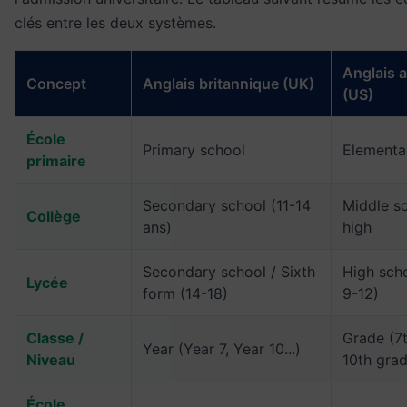
clés entre les deux systèmes.
Anglais 
Concept
Anglais britannique (UK)
(US)
École
Primary school
Elementa
primaire
Secondary school (11-14
Middle sc
Collège
ans)
high
Secondary school / Sixth
High sch
Lycée
form (14-18)
9-12)
Classe /
Grade (7t
Year (Year 7, Year 10...)
Niveau
10th grade
École