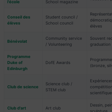
l'école
School magazine
Représenta
Conseil des
Student council /
démocratiq
élèves
School council
élèves
Community service
Souvent req
Bénévolat
/ Volunteering
graduation
Programme
Programme 
Duke of
DofE Awards
(bronze, sil
Edinburgh
Expériences
Science club /
Club de science
compétitio
STEM club
scientifique
Dessin, pei
Club d'art
Art club
sculpture