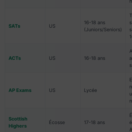
n
T
16-18 ans
s
SATs
US
(Juniors/Seniors)
s
A
ACTs
US
16-18 ans
a
s
n
AP Exams
US
Lycée
u
n
É
Scottish
Écosse
17-18 ans
é
Highers
A