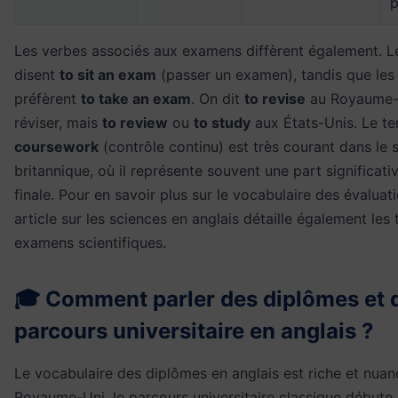
p
Les verbes associés aux examens diffèrent également. L
disent
to sit an exam
(passer un examen), tandis que les
préfèrent
to take an exam
. On dit
to revise
au Royaume-
réviser, mais
to review
ou
to study
aux États-Unis. Le t
coursework
(contrôle continu) est très courant dans le
britannique, où il représente souvent une part significati
finale. Pour en savoir plus sur le vocabulaire des évaluat
article sur les
sciences en anglais
détaille également les 
examens scientifiques.
🎓 Comment parler des diplômes et 
parcours universitaire en anglais ?
Le vocabulaire des diplômes en anglais est riche et nuan
Royaume-Uni, le parcours universitaire classique débute