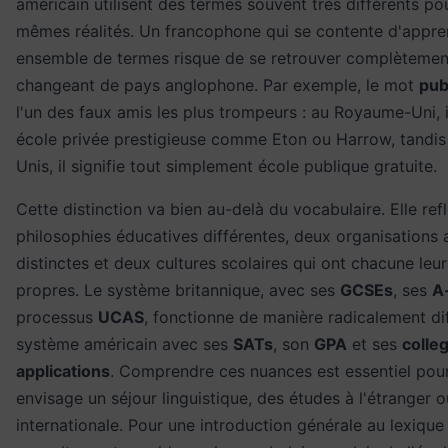
américain utilisent des termes souvent très différents po
mêmes réalités. Un francophone qui se contente d'appre
ensemble de termes risque de se retrouver complètemen
changeant de pays anglophone. Par exemple, le mot
pub
l'un des faux amis les plus trompeurs : au Royaume-Uni, 
école privée prestigieuse comme Eton ou Harrow, tandis
Unis, il signifie tout simplement école publique gratuite.
Cette distinction va bien au-delà du vocabulaire. Elle ref
philosophies éducatives différentes, deux organisations 
distinctes et deux cultures scolaires qui ont chacune leur
propres. Le système britannique, avec ses
GCSEs
, ses
A
processus
UCAS
, fonctionne de manière radicalement di
système américain avec ses
SATs
, son
GPA
et ses
colle
applications
. Comprendre ces nuances est essentiel pou
envisage un séjour linguistique, des études à l'étranger o
internationale. Pour une introduction générale au lexique 