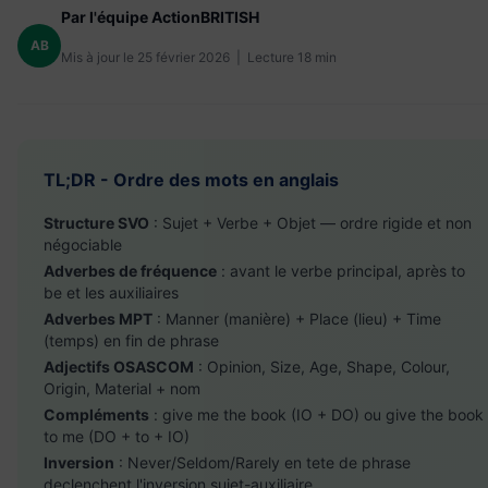
Par l'équipe ActionBRITISH
AB
Mis à jour le 25 février 2026 | Lecture 18 min
TL;DR - Ordre des mots en anglais
Structure SVO
: Sujet + Verbe + Objet — ordre rigide et non
négociable
Adverbes de fréquence
: avant le verbe principal, après to
be et les auxiliaires
Adverbes MPT
: Manner (manière) + Place (lieu) + Time
(temps) en fin de phrase
Adjectifs OSASCOM
: Opinion, Size, Age, Shape, Colour,
Origin, Material + nom
Compléments
: give me the book (IO + DO) ou give the book
to me (DO + to + IO)
Inversion
: Never/Seldom/Rarely en tete de phrase
declenchent l'inversion sujet-auxiliaire