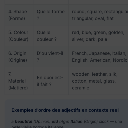
4. Shape
Quelle forme
round, square, rectangular
(Forme)
?
triangular, oval, flat
5. Colour
Quelle
red, blue, green, golden,
(Couleur)
couleur ?
silver, dark, pale
6. Origin
D'ou vient-il
French, Japanese, Italian,
(Origine)
?
English, American, Nordic
7.
wooden, leather, silk,
En quoi est-
Material
cotton, metal, glass,
il fait ?
(Matiere)
ceramic
Exemples d'ordre des adjectifs en contexte reel
a
beautiful
(Opinion)
old
(Age)
Italian
(Origin) clock
— une
belle vieille horloge italienne