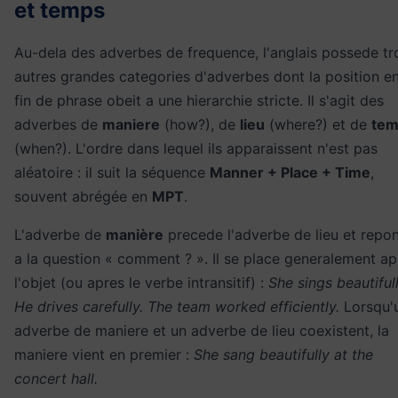
et temps
Au-dela des adverbes de frequence, l'anglais possede tr
autres grandes categories d'adverbes dont la position e
fin de phrase obeit a une hierarchie stricte. Il s'agit des
adverbes de
maniere
(how?), de
lieu
(where?) et de
tem
(when?). L'ordre dans lequel ils apparaissent n'est pas
aléatoire : il suit la séquence
Manner + Place + Time
,
souvent abrégée en
MPT
.
L'adverbe de
manière
precede l'adverbe de lieu et repo
a la question « comment ? ». Il se place generalement ap
l'objet (ou apres le verbe intransitif) :
She sings beautifull
He drives carefully. The team worked efficiently.
Lorsqu'
adverbe de maniere et un adverbe de lieu coexistent, la
maniere vient en premier :
She sang beautifully at the
concert hall.