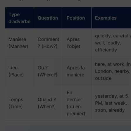
Type
Question
Position
Exemples
d'adverbe
quickly, carefull
Maniere
Comment
Apres
well, loudly,
(Manner)
? (How?)
l'objet
efficiently
here, at work, in
Lieu
Ou ?
Apres la
London, nearby,
(Place)
(Where?)
maniere
outside
En
yesterday, at 5
Temps
Quand ?
dernier
PM, last week,
(Time)
(When?)
(ou en
soon, already
premier)