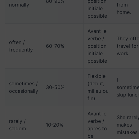
80-90%
position
normally
from
initiale
home.
possible
Avant le
verbe /
They oft
often /
60-70%
position
travel for
frequently
initiale
work.
possible
Flexible
I
sometimes /
(debut,
30-50%
sometim
occasionally
milieu ou
skip lunc
fin)
Avant le
She rarel
rarely /
verbe /
10-20%
makes
seldom
apres to
mistakes.
be