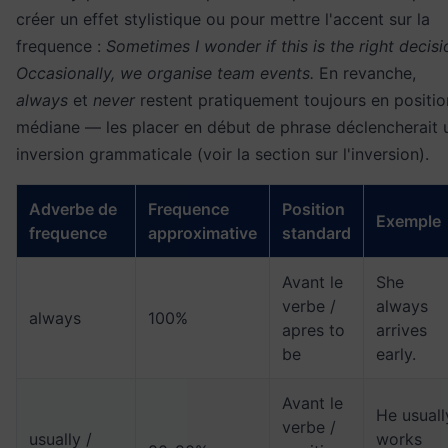
créer un effet stylistique ou pour mettre l'accent sur la
frequence :
Sometimes I wonder if this is the right decisi
Occasionally, we organise team events.
En revanche,
always
et
never
restent pratiquement toujours en positio
médiane — les placer en début de phrase déclencherait 
inversion grammaticale (voir la section sur l'inversion).
Adverbe de
Frequence
Position
Exemple
frequence
approximative
standard
Avant le
She
verbe /
always
always
100%
apres to
arrives
be
early.
Avant le
He usuall
verbe /
usually /
works