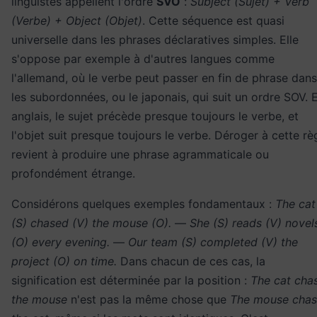
linguistes appellent l'ordre
SVO
:
Subject (Sujet) + Verb
(Verbe) + Object (Objet)
. Cette séquence est quasi
universelle dans les phrases déclaratives simples. Elle
s'oppose par exemple à d'autres langues comme
l'allemand, où le verbe peut passer en fin de phrase dans
les subordonnées, ou le japonais, qui suit un ordre SOV. 
anglais, le sujet précède presque toujours le verbe, et
l'objet suit presque toujours le verbe. Déroger à cette rè
revient à produire une phrase agrammaticale ou
profondément étrange.
Considérons quelques exemples fondamentaux :
The cat
(S) chased (V) the mouse (O).
—
She (S) reads (V) novel
(O) every evening.
—
Our team (S) completed (V) the
project (O) on time.
Dans chacun de ces cas, la
signification est déterminée par la position :
The cat cha
the mouse
n'est pas la même chose que
The mouse cha