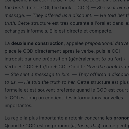
the book.
(me = COI, the book = COD) —
She sent him a
message.
—
They offered us a discount.
—
He told her t
truth.
Cette structure est tres courante a l'oral et dans le
échanges informels. Elle est directe et compacte.
La
deuxieme construction
, appelée
prepositional dative
place le COD directement apres le verbe, puis le COI
introduit par une préposition (généralement
to
ou
for
) :
Verbe + COD + to/for + COI. On dit :
Give the book to m
—
She sent a message to him.
—
They offered a discoun
to us.
—
He told the truth to her.
Cette structure est plus
formelle et est souvent preferée quand le COD est court
le COI est long ou contient des informations nouvelles
importantes.
La regle la plus importante a retenir concerne les
prono
Quand le COD est un pronom (
it, them, this
), on ne peut