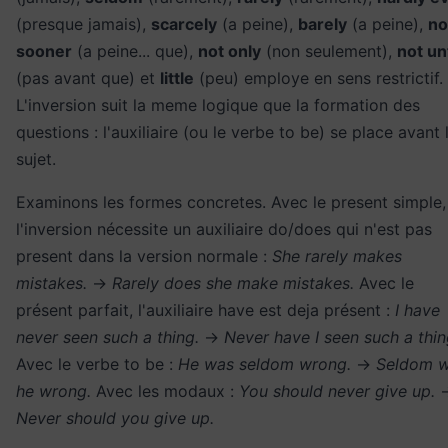
(presque jamais),
scarcely
(a peine),
barely
(a peine),
no
sooner
(a peine... que),
not only
(non seulement),
not unt
(pas avant que) et
little
(peu) employe en sens restrictif.
L'inversion suit la meme logique que la formation des
questions : l'auxiliaire (ou le verbe to be) se place avant 
sujet.
Examinons les formes concretes. Avec le present simple,
l'inversion nécessite un auxiliaire do/does qui n'est pas
present dans la version normale :
She rarely makes
mistakes.
→
Rarely does she make mistakes.
Avec le
présent parfait, l'auxiliaire have est deja présent :
I have
never seen such a thing.
→
Never have I seen such a thin
Avec le verbe to be :
He was seldom wrong.
→
Seldom 
he wrong.
Avec les modaux :
You should never give up.
Never should you give up.