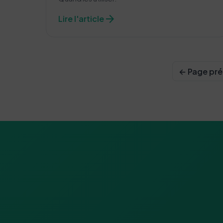
arrow_forward
Lire l'article
← Page pr