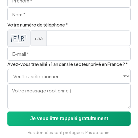
Grammaire
Conjuguer To Be
I am, you are, he is...
Votre numéro de téléphone *
arrow_forward
Lire l'article
🇫🇷
+33
Avez-vous travaillé +1 an dans le secteur privé en France ? *
Je veux être rappelé gratuitement
Vocabulaire
Vos données sont protégées. Pas de spam.