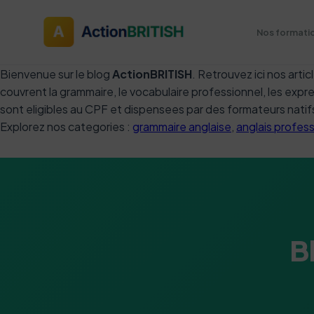
Nos formati
Bienvenue sur le blog
ActionBRITISH
. Retrouvez ici nos art
couvrent la grammaire, le vocabulaire professionnel, les expr
sont eligibles au CPF et dispensees par des formateurs natifs
Explorez nos categories :
grammaire anglaise
,
anglais profes
B