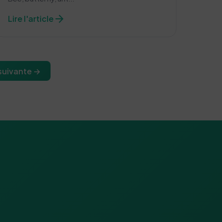
arrow_forward
Lire l'article
suivante →