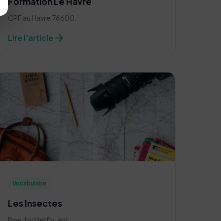
Formation Le Havre
CPF au Havre 76600.
arrow_forward
Lire l'article
Vocabulaire
Les Insectes
Bee, butterfly, ant...