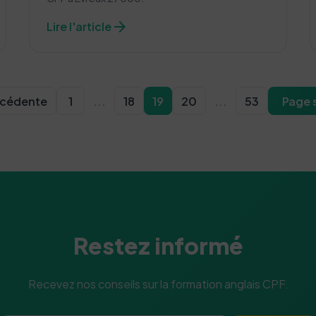
arrow_forward
Lire l'article
écédente
1
...
18
19
20
...
53
Page 
Restez informé
Recevez nos conseils sur la formation anglais CPF.