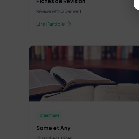
Fiches de Révision
Réviser efficacement.
arrow_forward
Lire l'article
Grammaire
Some et Any
Quand les utiliser.