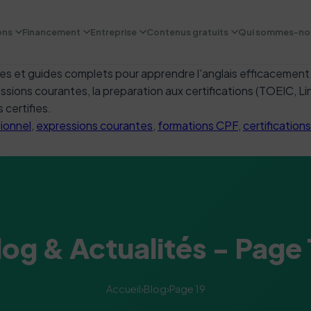
ons
Financement
Entreprise
Contenus gratuits
Qui sommes-no
icles et guides complets pour apprendre l'anglais efficaceme
essions courantes, la preparation aux certifications (TOEIC, L
 certifies.
sionnel
,
expressions courantes
,
formations CPF
,
certifications
log & Actualités - Page 
Accueil
›
Blog
›
Page 19