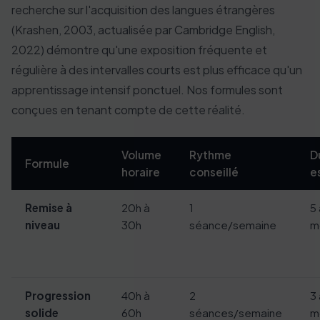
recherche sur l'acquisition des langues étrangères
(Krashen, 2003, actualisée par Cambridge English,
2022) démontre qu'une exposition fréquente et
régulière à des intervalles courts est plus efficace qu'un
apprentissage intensif ponctuel. Nos formules sont
conçues en tenant compte de cette réalité.
Volume
Rythme
D
Formule
horaire
conseillé
e
Remise à
20h à
1
5 
niveau
30h
séance/semaine
m
Progression
40h à
2
3 
solide
60h
séances/semaine
m