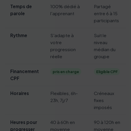
Temps de
100% dédié à
Partagé
parole
l'apprenant
entre 6 à 15
participants
Rythme
S'adapte à
Suit le
votre
niveau
progression
médian du
réelle
groupe
Financement
pris en charge
Eligible CPF
CPF
Horaires
Flexibles, 6h-
Créneaux
23h, 7j/7
fixes
imposés
Heures pour
40 à 60h en
90 à 120h en
progresser
moyenne
moyenne