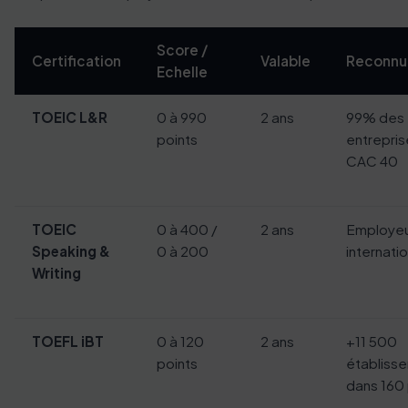
Score /
Certification
Valable
Reconnu
Echelle
TOEIC L&R
0 à 990
2 ans
99% des
points
entrepris
CAC 40
TOEIC
0 à 400 /
2 ans
Employe
Speaking &
0 à 200
internati
Writing
TOEFL iBT
0 à 120
2 ans
+11 500
points
établiss
dans 160