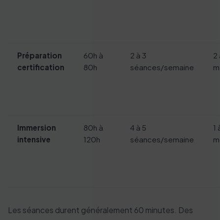
Préparation
60h à
2 à 3
2 
certification
80h
séances/semaine
m
Immersion
80h à
4 à 5
1 
intensive
120h
séances/semaine
m
Les séances durent généralement 60 minutes. Des