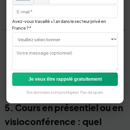
exigeants. Objectif : conférences, rédaction
académique ou juridique, management international
senior.
Avez-vous travaillé +1 an dans le secteur privé en
France ? *
C2
MAÎTRISE
Vous maîtrisez la langue de façon quasi-native.
Objectif : perfectionnement stylistique, nuances
culturelles, rédaction créative, prise de parole en
public en anglais.
Je veux être rappelé gratuitement
Vos données sont protégées. Pas de spam.
5. Cours en présentiel ou en
visioconférence : quel