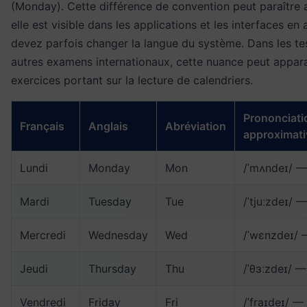
(Monday). Cette différence de convention peut paraître 
elle est visible dans les applications et les interfaces en
devez parfois changer la langue du système. Dans les te
autres examens internationaux, cette nuance peut appara
exercices portant sur la lecture de calendriers.
Prononciati
Français
Anglais
Abréviation
approximati
Lundi
Monday
Mon
/ˈmʌndeɪ/ 
Mardi
Tuesday
Tue
/ˈtjuːzdeɪ/
Mercredi
Wednesday
Wed
/ˈwɛnzdeɪ/
Jeudi
Thursday
Thu
/ˈθɜːzdeɪ/ 
Vendredi
Friday
Fri
/ˈfraɪdeɪ/ 