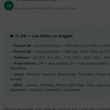
AB
Mis à jour le 26 février 2026 | Lecture 18 min
📖 TL;DR — Les Dates en Anglais
✅
Format UK
: jour/mois/année — 26th February 2026 ou 26/
✅
Format US
: mois/jour/année — February 26th, 2026 ou 02
✅
Ordinaux
: 1st, 2nd, 3rd, 4th... 21st, 22nd, 23rd, 24th... 31s
✅
Prépositions
: ON + date précise, IN + mois/année/saison,
heure/fête
✅
Jours
: Monday, Tuesday, Wednesday, Thursday, Friday, S
Sunday
✅
Mois
: January, February, March, April, May, June, July, Au
September, October, November, December
Savoir exprimer une date en anglais est l'une des compé