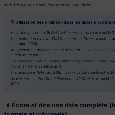
sont fréquentes dans les dates du calendrier.
💬 Utilisation des ordinaux dans les dates en contex
My birthday is on the
3rd
of April.
— Mon anniversaire est le 3 a
The contract expires on
31st
December 2026.
— Le contrat ex
décembre 2026.
We opened our office on the
1st
of March.
— Nous avons ouver
bureau le 1er mars.
She starts her new job on the
22nd
of September.
— Elle com
nouvel emploi le 22 septembre.
The deadline is
February 28th
.
(US) — La date limite est le 28 
He was born on the
12th
of November, 1990.
— Il est né le 1
1990.
📊 Écrire et dire une date complète (
formels et informels)