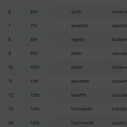
6
6th
sixth
sixièm
7
7th
seventh
septiè
8
8th
eighth
huitiè
9
9th
ninth
neuvi
10
10th
tenth
dixièm
11
11th
eleventh
onziè
12
12th
twelfth
douzi
13
13th
thirteenth
treizi
14
14th
fourteenth
quator