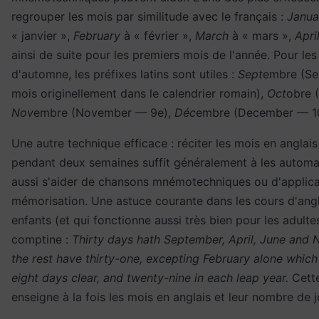
regrouper les mois par similitude avec le français :
Janua
« janvier »,
February
à « février »,
March
à « mars »,
Apri
ainsi de suite pour les premiers mois de l'année. Pour le
d'automne, les préfixes latins sont utiles :
Sept
embre (S
mois originellement dans le calendrier romain),
Oct
obre 
Nov
embre (November — 9e),
Déc
embre (December — 1
Une autre technique efficace : réciter les mois en anglai
pendant deux semaines suffit généralement à les automat
aussi s'aider de chansons mnémotechniques ou d'applica
mémorisation. Une astuce courante dans les cours d'ang
enfants (et qui fonctionne aussi très bien pour les adultes
comptine :
Thirty days hath September, April, June and 
the rest have thirty-one, excepting February alone whic
eight days clear, and twenty-nine in each leap year.
Cett
enseigne à la fois les mois en anglais et leur nombre de j