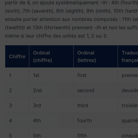
partir de 4, on ajoute systématiquement
-th
: 4th (fourth)
(sixth), 7th (seventh), 8th (eighth), 9th (ninth), 10th (tenth)
ensuite porter attention aux nombres composés : 11th (el
(twelfth) et 13th (thirteenth) prennent
-th
et non les suff
même si leur chiffre des unités est 1, 2 ou 3.
Ordinal
Ordinal
Traduc
Chiffre
(chiffre)
(lettres)
frança
1
1st
first
premie
2
2nd
second
deuxiè
3
3rd
third
troisi
4
4th
fourth
quatri
5
5th
fifth
cinqui