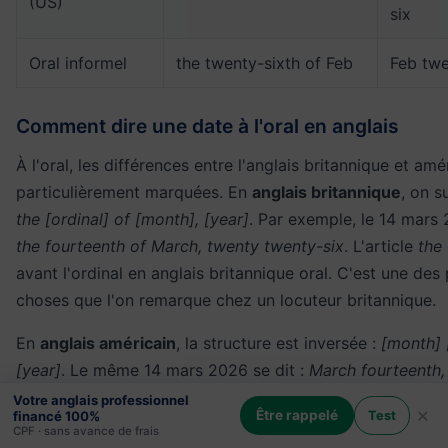
(US)
six
Oral informel
the twenty-sixth of Feb
Feb twe
Comment dire une date à l'oral en anglais
À l'oral, les différences entre l'anglais britannique et amé
particulièrement marquées. En
anglais britannique
, on su
the [ordinal] of [month], [year]
. Par exemple, le 14 mars 
the fourteenth of March, twenty twenty-six
. L'article
the
avant l'ordinal en anglais britannique oral. C'est une des
choses que l'on remarque chez un locuteur britannique.
En
anglais américain
, la structure est inversée :
[month] [
[year]
. Le même 14 mars 2026 se dit :
March fourteenth,
six
. L'article
the
n'est pas utilisé devant le mois, et il n'y
Votre anglais professionnel
×
Être rappelé
Test
financé 100%
préposition
of
entre le mois et le jour. Omettre l'article e
CPF · sans avance de frais