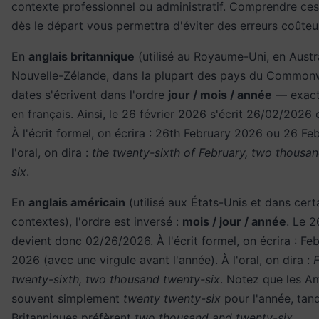
contexte professionnel ou administratif. Comprendre ce
dès le départ vous permettra d'éviter des erreurs coûteu
En
anglais britannique
(utilisé au Royaume-Uni, en Austra
Nouvelle-Zélande, dans la plupart des pays du Commonw
dates s'écrivent dans l'ordre
jour / mois / année
— exac
en français. Ainsi, le 26 février 2026 s'écrit 26/02/2026
À l'écrit formel, on écrira : 26th February 2026 ou 26 Fe
l'oral, on dira :
the twenty-sixth of February, two thousa
six
.
En
anglais américain
(utilisé aux États-Unis et dans cert
contextes), l'ordre est inversé :
mois / jour / année
. Le 2
devient donc 02/26/2026. À l'écrit formel, on écrira : Fe
2026 (avec une virgule avant l'année). À l'oral, on dira :
twenty-sixth, two thousand twenty-six
. Notez que les Am
souvent simplement
twenty twenty-six
pour l'année, tand
Britanniques préfèrent
two thousand and twenty-six
.