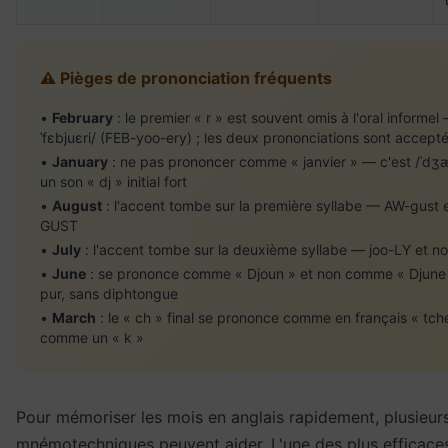
⚠️ Pièges de prononciation fréquents
•
February
: le premier « r » est souvent omis à l'oral informel
ˈfɛbjuɛri/ (FEB-yoo-ery) ; les deux prononciations sont accept
•
January
: ne pas prononcer comme « janvier » — c'est /ˈdʒæ
un son « dj » initial fort
•
August
: l'accent tombe sur la première syllabe — AW-gust 
GUST
•
July
: l'accent tombe sur la deuxième syllabe — joo-LY et n
•
June
: se prononce comme « Djoun » et non comme « Djune 
pur, sans diphtongue
•
March
: le « ch » final se prononce comme en français « tch
comme un « k »
Pour mémoriser les mois en anglais rapidement, plusieu
mnémotechniques peuvent aider. L'une des plus efficaces