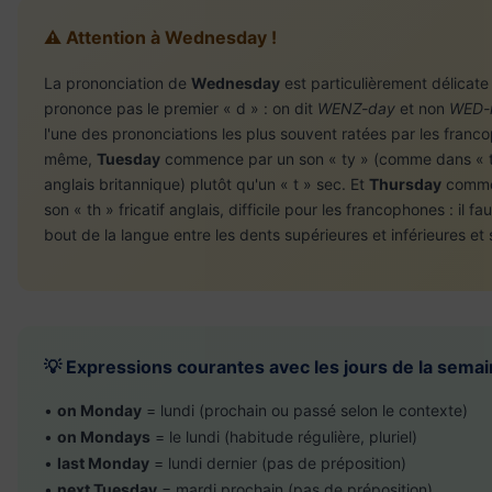
⚠️ Attention à Wednesday !
La prononciation de
Wednesday
est particulièrement délicate
prononce pas le premier « d » : on dit
WENZ-day
et non
WED-
l'une des prononciations les plus souvent ratées par les franc
même,
Tuesday
commence par un son « ty » (comme dans « 
anglais britannique) plutôt qu'un « t » sec. Et
Thursday
comme
son « th » fricatif anglais, difficile pour les francophones : il fau
bout de la langue entre les dents supérieures et inférieures et s
💡 Expressions courantes avec les jours de la sema
•
on Monday
= lundi (prochain ou passé selon le contexte)
•
on Mondays
= le lundi (habitude régulière, pluriel)
•
last Monday
= lundi dernier (pas de préposition)
•
next Tuesday
= mardi prochain (pas de préposition)