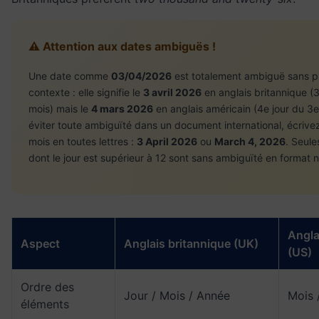
⚠️ Attention aux dates ambiguës !
Une date comme
03/04/2026
est totalement ambiguë sans p
contexte : elle signifie le
3 avril 2026
en anglais britannique (3
mois) mais le
4 mars 2026
en anglais américain (4e jour du 3e
éviter toute ambiguïté dans un document international, écrivez
mois en toutes lettres :
3 April 2026
ou
March 4, 2026
. Seule
dont le jour est supérieur à 12 sont sans ambiguïté en format 
Angla
Aspect
Anglais britannique (UK)
(US)
Ordre des
Jour / Mois / Année
Mois 
éléments