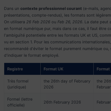
Dans un
contexte professionnel courant
(e-mails, agen
présentations, compte-rendus), les formats sont légèreme
On utilisera
26 Feb 2026
ou
Feb 26, 2026
. La date peut 
en format numérique pur, mais dans ce cas, il faut être c
l'ambiguïté potentielle entre les formats UK et US, com
vu en section 1. Pour les communications internationales, 
recommandé d'éviter le format purement numérique ou, si 
d'indiquer le format employé.
Registre
Format UK
Format
Très formel
the 26th day of February
the 26t
(juridique)
2026
Februa
Formel (lettre
26th February 2026
Februar
officielle)