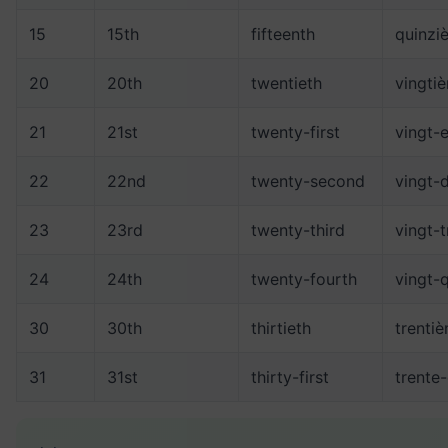
15
15th
fifteenth
quinzi
20
20th
twentieth
vingti
21
21st
twenty-first
vingt-
22
22nd
twenty-second
vingt-
23
23rd
twenty-third
vingt-
24
24th
twenty-fourth
vingt-
30
30th
thirtieth
trenti
31
31st
thirty-first
trente