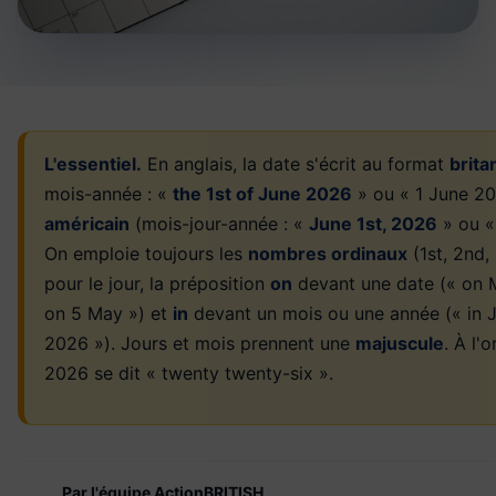
L'essentiel.
En anglais, la date s'écrit au format
brita
mois-année : «
the 1st of June 2026
» ou « 1 June 20
américain
(mois-jour-année : «
June 1st, 2026
» ou «
On emploie toujours les
nombres ordinaux
(1st, 2nd,
pour le jour, la préposition
on
devant une date (« on 
on 5 May ») et
in
devant un mois ou une année (« in J
2026 »). Jours et mois prennent une
majuscule
. À l'o
2026 se dit « twenty twenty-six ».
Par l'équipe ActionBRITISH