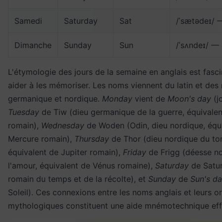
Samedi
Saturday
Sat
/ˈsætədeɪ/ 
Dimanche
Sunday
Sun
/ˈsʌndeɪ/ 
L'étymologie des jours de la semaine en anglais est fasc
aider à les mémoriser. Les noms viennent du latin et des
germanique et nordique.
Monday
vient de
Moon's day
(j
Tuesday
de Tiw (dieu germanique de la guerre, équivale
romain),
Wednesday
de Woden (Odin, dieu nordique, équ
Mercure romain),
Thursday
de Thor (dieu nordique du to
équivalent de Jupiter romain),
Friday
de Frigg (déesse n
l'amour, équivalent de Vénus romaine),
Saturday
de Satur
romain du temps et de la récolte), et
Sunday
de
Sun's d
Soleil). Ces connexions entre les noms anglais et leurs or
mythologiques constituent une aide mnémotechnique eff