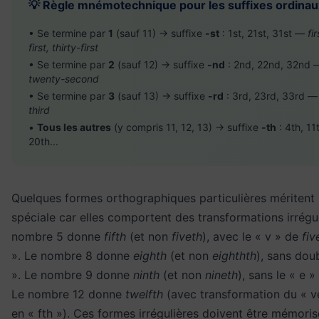
💡 Règle mnémotechnique pour les suffixes ordinau
• Se termine par
1
(sauf 11) → suffixe
-st
: 1st, 21st, 31st —
fi
first, thirty-first
• Se termine par
2
(sauf 12) → suffixe
-nd
: 2nd, 22nd, 32nd
twenty-second
• Se termine par
3
(sauf 13) → suffixe
-rd
: 3rd, 23rd, 33rd 
third
•
Tous les autres
(y compris 11, 12, 13) → suffixe
-th
: 4th, 11
20th...
Quelques formes orthographiques particulières méritent 
spéciale car elles comportent des transformations irrégul
nombre 5 donne
fifth
(et non
fiveth
), avec le « v » de
fiv
». Le nombre 8 donne
eighth
(et non
eighthth
), sans dou
». Le nombre 9 donne
ninth
(et non
nineth
), sans le « e »
Le nombre 12 donne
twelfth
(avec transformation du « 
en « fth »). Ces formes irrégulières doivent être mémoris