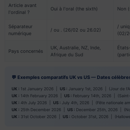
Article avant
Oui à l'oral (the sixth)
Non (
l'ordinal ?
Séparateur
/ uni
/ ou . (26/02 ou 26.02)
numérique
(02/2
UK, Australie, NZ, Inde,
États
Pays concernés
Afrique du Sud
(parti
💬 Exemples comparatifs UK vs US — Dates célèbre
UK :
1st January 2026 |
US :
January 1st, 2026 | (Jour de l'A
UK :
14th February 2026 |
US :
February 14th, 2026 | (Saint-
UK :
4th July 2026 |
US :
July 4th, 2026 | (Fête nationale am
UK :
25th December 2026 |
US :
December 25th, 2026 | (No
UK :
31st October 2026 |
US :
October 31st, 2026 | (Hallow