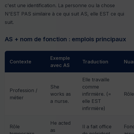
c'est une identification. La personne ou la chose
N'EST PAS similaire à ce qui suit AS, elle EST ce qui
suit.
AS + nom de fonction : emplois principaux
Exemple
Contexte
Traduction
Nua
avec AS
Elle travaille
She
comme
Profession /
works as
infirmière. (=
Rôle
métier
a nurse.
elle EST
infirmière)
He acted
Rôle
Il a fait office
Fonc
as
temporaire
de président.
ass