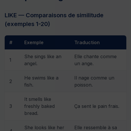
LIKE — Comparaisons de similitude
(exemples 1-20)
#
Exemple
Traduction
She sings like an
Elle chante comme
1
angel.
un ange.
He swims like a
Il nage comme un
2
fish.
poisson.
It smells like
3
freshly baked
Ça sent le pain frais.
bread.
She looks like her
Elle ressemble à sa
4