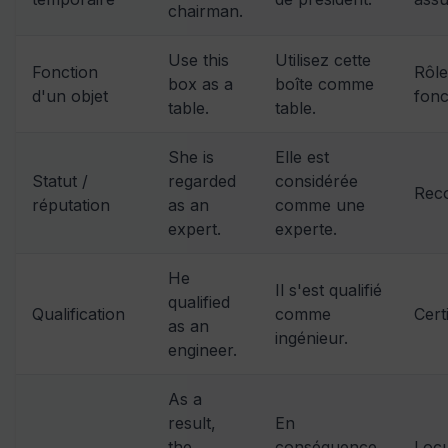
chairman.
Use this
Utilisez cette
Fonction
Rôle
box as a
boîte comme
d'un objet
fonc
table.
table.
She is
Elle est
Statut /
regarded
considérée
Rec
réputation
as an
comme une
expert.
experte.
He
Il s'est qualifié
qualified
Qualification
comme
Cert
as an
ingénieur.
engineer.
As a
result,
En
the
conséquence,
Locu