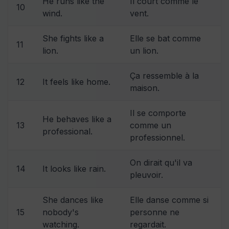
He runs like the
Il court comme le
10
wind.
vent.
She fights like a
Elle se bat comme
11
lion.
un lion.
Ça ressemble à la
12
It feels like home.
maison.
Il se comporte
He behaves like a
13
comme un
professional.
professionnel.
On dirait qu'il va
14
It looks like rain.
pleuvoir.
She dances like
Elle danse comme si
15
nobody's
personne ne
watching.
regardait.