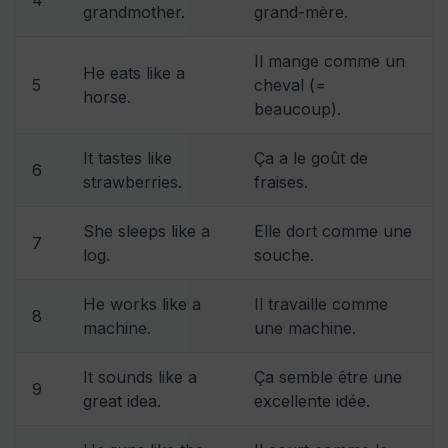
grandmother.
grand-mère.
Il mange comme un
He eats like a
5
cheval (=
horse.
beaucoup).
It tastes like
Ça a le goût de
6
strawberries.
fraises.
She sleeps like a
Elle dort comme une
7
log.
souche.
He works like a
Il travaille comme
8
machine.
une machine.
It sounds like a
Ça semble être une
9
great idea.
excellente idée.