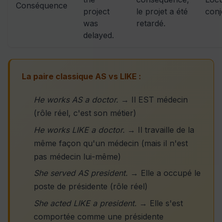
Conséquence
project
le projet a été
conj
was
retardé.
delayed.
La paire classique AS vs LIKE :
He works AS a doctor.
→ Il EST médecin
(rôle réel, c'est son métier)
He works LIKE a doctor.
→ Il travaille de la
même façon qu'un médecin (mais il n'est
pas médecin lui-même)
She served AS president.
→ Elle a occupé le
poste de présidente (rôle réel)
She acted LIKE a president.
→ Elle s'est
comportée comme une présidente