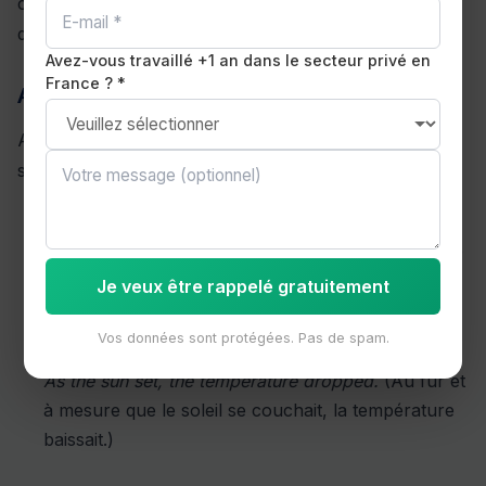
c'est ce qui le distingue fondamentalement de LIKE
dans son usage formel.
Avez-vous travaillé +1 an dans le secteur privé en
France ? *
AS conjonction temporelle (simultanéité)
AS peut exprimer deux actions qui se déroulent
simultanément :
As she walked into the room, everyone fell silent.
(Quand elle est entrée dans la pièce, tout le monde
s'est tu.)
Je veux être rappelé gratuitement
As the years went by, he grew wiser.
(Au fil des
Vos données sont protégées. Pas de spam.
années, il est devenu plus sage.)
As the sun set, the temperature dropped.
(Au fur et
à mesure que le soleil se couchait, la température
baissait.)