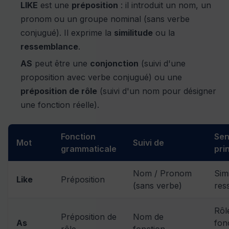
LIKE
est une
préposition
: il introduit un nom, un
pronom ou un groupe nominal (sans verbe
conjugué). Il exprime la
similitude
ou la
ressemblance
.
AS
peut être une
conjonction
(suivi d'une
proposition avec verbe conjugué) ou une
préposition de rôle
(suivi d'un nom pour désigner
une fonction réelle).
Fonction
Se
Mot
Suivi de
grammaticale
pri
Nom / Pronom
Simi
Like
Préposition
(sans verbe)
res
Rôl
Préposition de
Nom de
As
fon