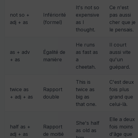
It's not so
Ce n'est
not so +
Infériorité
expensive
pas aussi
adj + as
(formel)
as I
cher que je
thought.
le pensais.
He runs
Il court
as + adv
Égalité de
as fast as
aussi vite
+ as
manière
a
qu'un
cheetah.
guépard.
This is
C'est deux
twice as
Rapport
twice as
fois plus
+ adj + as
double
big as
grand que
that one.
celui-là.
Elle a deux
She's half
half as +
Rapport
fois moins
as old as
adj + as
de moitié
d'âge que
him.