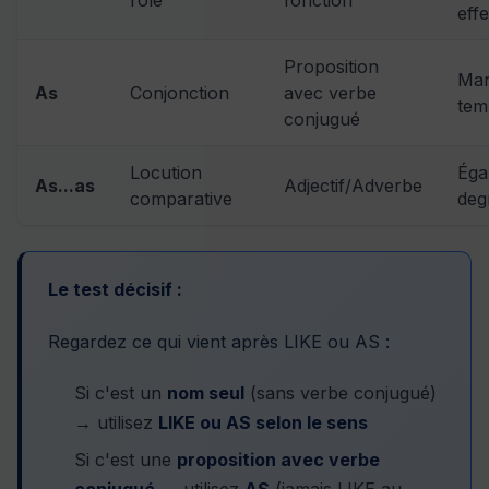
rôle
fonction
effe
Proposition
Man
As
Conjonction
avec verbe
tem
conjugué
Locution
Égal
As...as
Adjectif/Adverbe
comparative
deg
Le test décisif :
Regardez ce qui vient après LIKE ou AS :
Si c'est un
nom seul
(sans verbe conjugué)
→ utilisez
LIKE ou AS selon le sens
Si c'est une
proposition avec verbe
conjugué
→ utilisez
AS
(jamais LIKE au