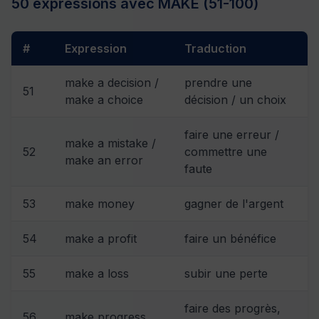
50 expressions avec MAKE (51-100)
#
Expression
Traduction
make a decision /
prendre une
51
make a choice
décision / un choix
faire une erreur /
make a mistake /
52
commettre une
make an error
faute
53
make money
gagner de l'argent
54
make a profit
faire un bénéfice
55
make a loss
subir une perte
faire des progrès,
56
make progress