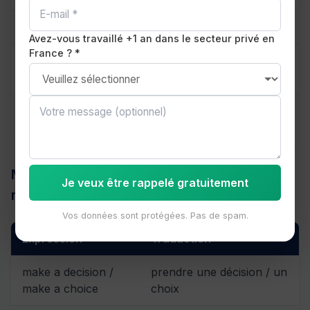
make a promise
faire une promesse
Avez-vous travaillé +1 an dans le secteur privé en
France ? *
make an
faire une annonce
announcement
make an apology /
présenter des excuses /
make an excuse
une excuse
MAKE pour des décisions, erreurs et
Je veux être rappelé gratuitement
résultats
Vos données sont protégées. Pas de spam.
Expression
Traduction
make a decision /
prendre une décision / un
make a choice
choix