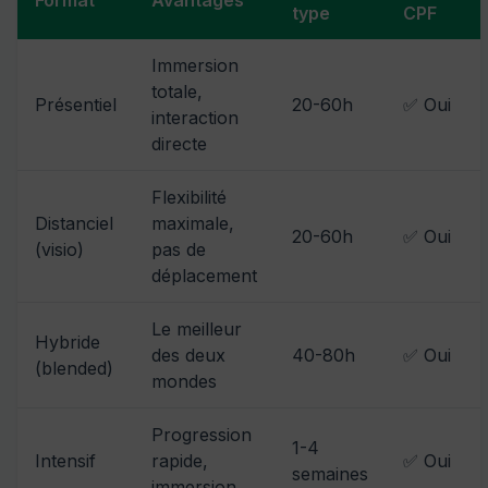
Format
Avantages
type
CPF
Immersion
totale,
Présentiel
20-60h
✅ Oui
interaction
directe
Flexibilité
Distanciel
maximale,
20-60h
✅ Oui
(visio)
pas de
déplacement
Le meilleur
Hybride
des deux
40-80h
✅ Oui
(blended)
mondes
Progression
1-4
Intensif
rapide,
✅ Oui
semaines
immersion