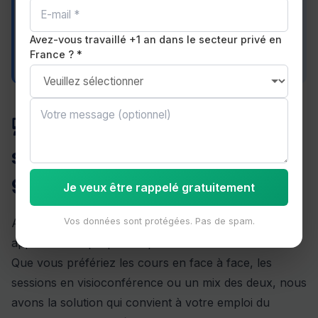
obtenu un score TOEIC de 785 points (niveau
B2) et a pu accéder à un poste avec une
Avez-vous travaillé +1 an dans le secteur privé en
dimension internationale dans son entreprise.
France ? *
💻 Quels formats de cours
sont proposés à Ermont
95120 ?
Je veux être rappelé gratuitement
ActionBRITISH s'adapte aux contraintes de chaque
Vos données sont protégées. Pas de spam.
apprenant en proposant plusieurs formats de cours.
Que vous préfériez les cours en face à face, les
sessions en visioconférence ou un mix des deux, nous
avons la solution qui convient à votre emploi du