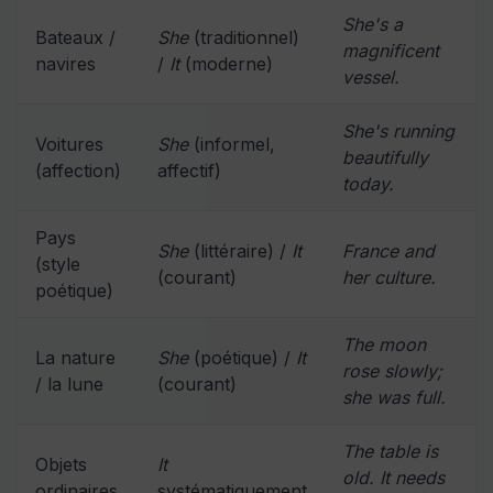
She's a
Bateaux /
She
(traditionnel)
magnificent
navires
/
It
(moderne)
vessel.
She's running
Voitures
She
(informel,
beautifully
(affection)
affectif)
today.
Pays
She
(littéraire) /
It
France and
(style
(courant)
her culture.
poétique)
The moon
La nature
She
(poétique) /
It
rose slowly;
/ la lune
(courant)
she was full.
The table is
Objets
It
old. It needs
ordinaires
systématiquement