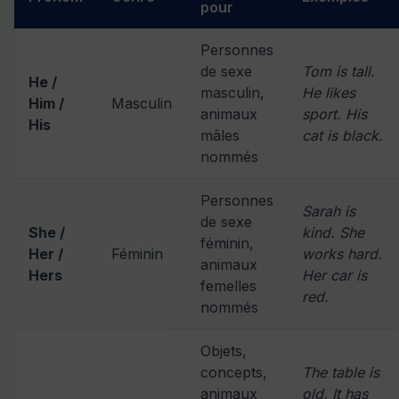
pour
Personnes
de sexe
Tom is tall.
He /
masculin,
He likes
Him /
Masculin
animaux
sport. His
His
mâles
cat is black.
nommés
Personnes
Sarah is
de sexe
She /
kind. She
féminin,
Her /
Féminin
works hard.
animaux
Hers
Her car is
femelles
red.
nommés
Objets,
concepts,
The table is
animaux
old. It has