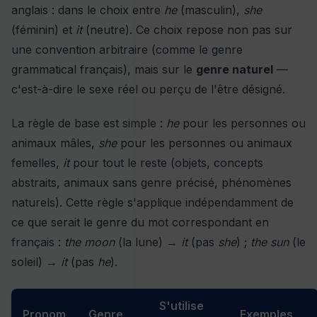
anglais : dans le choix entre
he
(masculin),
she
(féminin) et
it
(neutre). Ce choix repose non pas sur
une convention arbitraire (comme le genre
grammatical français), mais sur le
genre naturel
—
c'est-à-dire le sexe réel ou perçu de l'être désigné.
La règle de base est simple :
he
pour les personnes ou
animaux mâles,
she
pour les personnes ou animaux
femelles,
it
pour tout le reste (objets, concepts
abstraits, animaux sans genre précisé, phénomènes
naturels). Cette règle s'applique indépendamment de
ce que serait le genre du mot correspondant en
français :
the moon
(la lune) →
it
(pas
she
) ;
the sun
(le
soleil) →
it
(pas
he
).
S'utilise
Pronom
Genre
Exemples