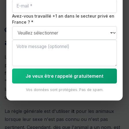
ANIMAUX
Avez-vous travaillé +1 an dans le secteur privé en
France ? *
🐶 Le genre des animaux en
anglais : he, she ou it ?
Le genre des animaux en anglais suit des règles
particulières qui diffèrent de celles du français. En
français, chaque animal a un genre grammatical fixe :
Je veux être rappelé gratuitement
"le chien" (masculin), "la vache" (féminin). En anglais,
la situation est plus flexible et dépend du contexte et
Vos données sont protégées. Pas de spam.
de la familiarité avec l'animal.
La règle générale est d'utiliser
it
pour les animaux
lorsque leur sexe n'est pas connu ou n'est pas
pertinent. Cependant, dès que l'animal a un nom, est