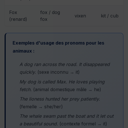
Fox
fox / dog
vixen
kit / cub
(renard)
fox
Exemples d'usage des pronoms pour les
animaux :
A dog ran across the road. It disappeared
quickly.
(sexe inconnu → it)
My dog is called Max. He loves playing
fetch.
(animal domestique mâle → he)
The lioness hunted her prey patiently.
(femelle → she/her)
The whale swam past the boat and it let out
a beautiful sound.
(contexte formel → it)