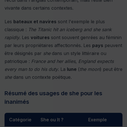
recul dans l'anglais contemporain, mais reste bien
vivante dans certains contextes.
Les
bateaux et navires
sont l'exemple le plus
classique :
The Titanic hit an iceberg and she sank
rapidly
. Les
voitures
sont souvent genrées au féminin
par leurs propriétaires affectionnés. Les
pays
peuvent
être désignés par
she
dans un style littéraire ou
patriotique :
France and her allies
,
England expects
every man to do his duty
. La
lune
(
the moon
) peut être
she
dans un contexte poétique.
Résumé des usages de she pour les
inanimés
Catégorie
She ou It ?
Exemple