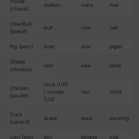
Horse
stallion
mare
foal
(cheval)
Cow/Bull
bull
cow
calf
(bœuf)
Pig (porc)
boar
sow
piglet
Sheep
ram
ewe
lamb
(mouton)
cock (UK)
Chicken
/ rooster
hen
chick
(poulet)
(US)
Duck
drake
duck
duckling
(canard)
Lion (lion)
lion
lioness
cub