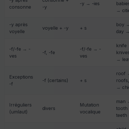
-y → -ies
babies
consonne
-y
→ citi
-y après
boy →
voyelle + -y
+ s
voyelle
day →
knife
-f/-fe → -
-f/-fe → -
-f, -fe
knives
ves
ves
→ lea
roof 
Exceptions
-f (certains)
+ s
roofs,
-f
→ chi
man 
Irréguliers
Mutation
divers
tooth
(umlaut)
vocalique
teeth