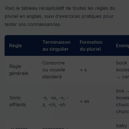
Voici le tableau récapitulatif de toutes les règles du
pluriel en anglais, suivi d'exercices pratiques pour
tester vos connaissances.
Terminaison
Formation
Règle
Exem
au singulier
du pluriel
Consonne
book
Règle
ou voyelle
+ s
books
générale
standard
→ car
box 
Sons
-s, -ss, -x, -
boxes
+ es
sifflants
z, -ch, -sh
chur
churc
baby
-y après
consonne +