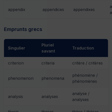
a
appendix
appendices
appendixes
a
Emprunts grecs
Pluriel
Singulier
Traduction
savant
criterion
criteria
critère / critères
phénomène /
phenomenon
phenomena
phénomènes
analyse /
analysis
analyses
analyses
thesis
theses
thèse / thèses