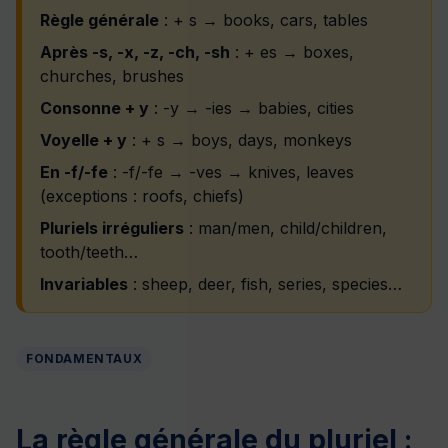
Règle générale
: + s → books, cars, tables
Après -s, -x, -z, -ch, -sh
: + es → boxes,
churches, brushes
Consonne + y
: -y → -ies → babies, cities
Voyelle + y
: + s → boys, days, monkeys
En -f/-fe
: -f/-fe → -ves → knives, leaves
(exceptions : roofs, chiefs)
Pluriels irréguliers
: man/men, child/children,
tooth/teeth…
Invariables
: sheep, deer, fish, series, species…
FONDAMENTAUX
La règle générale du pluriel :