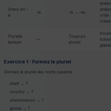
analy
Grecs en -
analy
-is
-is → -es
is
crisis
crises
trous
Pluralia
Toujours
—
scisso
tantum
pluriel
glass
Exercice 1 : Formez le pluriel
Donnez le pluriel des noms suivants :
shelf → ?
country → ?
phenomenon → ?
goose → ?