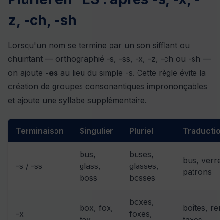
z, -ch, -sh
Lorsqu'un nom se termine par un son sifflant ou
chuintant — orthographié -s, -ss, -x, -z, -ch ou -sh —
on ajoute
-es
au lieu du simple -s. Cette règle évite la
création de groupes consonantiques imprononçables
et ajoute une syllabe supplémentaire.
Terminaison
Singulier
Pluriel
Traducti
bus,
buses,
bus, verr
-s / -ss
glass,
glasses,
patrons
boss
bosses
boxes,
box, fox,
boîtes, re
-x
foxes,
tax
taxes