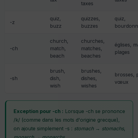
taxes
quiz,
quizzes,
quiz,
-z
buzz
buzzes
bourdonn
church,
churches,
églises, m
-ch
match,
matches,
plages
beach
beaches
brush,
brushes,
brosses, p
-sh
dish,
dishes,
vœux
wish
wishes
Exception pour -ch :
Lorsque -ch se prononce
/k/ (comme dans les mots d'origine grecque),
on ajoute simplement -s :
stomach → stomachs
,
monarch → monarchs
.