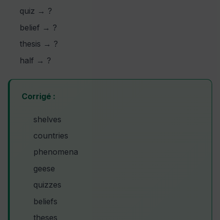
quiz → ?
belief → ?
thesis → ?
half → ?
Corrigé :
shelves
countries
phenomena
geese
quizzes
beliefs
theses