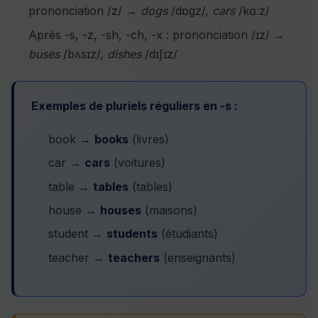
prononciation /z/ →
dogs
/dɒgz/,
cars
/kɑːz/
Après -s, -z, -sh, -ch, -x : prononciation /ɪz/ →
buses
/bʌsɪz/,
dishes
/dɪʃɪz/
Exemples de pluriels réguliers en -s :
book →
books
(livres)
car →
cars
(voitures)
table →
tables
(tables)
house →
houses
(maisons)
student →
students
(étudiants)
teacher →
teachers
(enseignants)