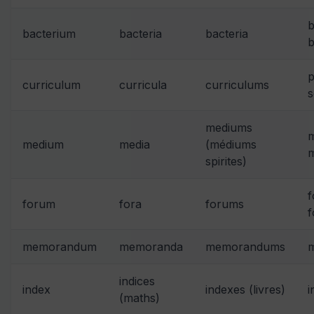
b
bacterium
bacteria
bacteria
b
curriculum
curricula
curriculums
s
mediums
m
medium
media
(médiums
m
spirites)
f
forum
fora
forums
memorandum
memoranda
memorandums
indices
index
indexes (livres)
i
(maths)