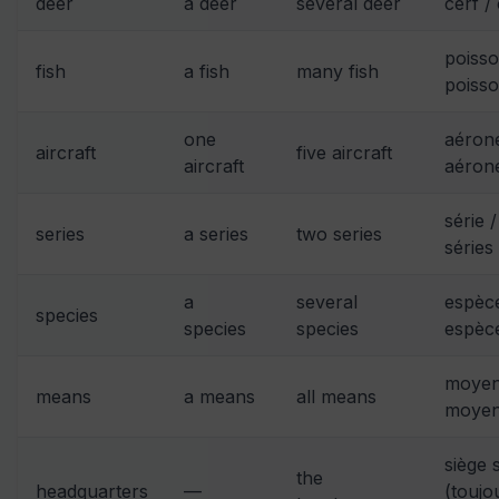
deer
a deer
several deer
cerf /
poisso
fish
a fish
many fish
poiss
one
aérone
aircraft
five aircraft
aircraft
aéron
série /
series
a series
two series
séries
a
several
espèce
species
species
species
espèc
moyen
means
a means
all means
moye
siège 
the
headquarters
—
(toujo