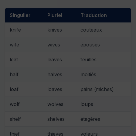
Singulier
Pluriel
Traduction
knife
knives
couteaux
wife
wives
épouses
leaf
leaves
feuilles
half
halves
moitiés
loaf
loaves
pains (miches)
wolf
wolves
loups
shelf
shelves
étagères
thief
thieves
voleurs