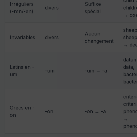
child
Irréguliers
Suffixe
divers
childr
(-ren/-en)
spécial
→ ox
shee
Aucun
Invariables
divers
sheep
changement
→ de
datu
Latins en -
data,
-um
-um → -a
um
bacte
bacte
crite
criteri
Grecs en -
-on
-on → -a
phen
on
→
phen