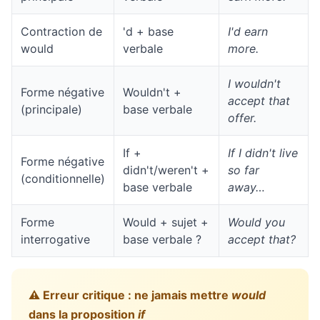
Contraction de
'd + base
I'd earn
would
verbale
more.
I wouldn't
Forme négative
Wouldn't +
accept that
(principale)
base verbale
offer.
If +
If I didn't live
Forme négative
didn't/weren't +
so far
(conditionnelle)
base verbale
away…
Forme
Would + sujet +
Would you
interrogative
base verbale ?
accept that?
⚠️ Erreur critique : ne jamais mettre
would
dans la proposition
if