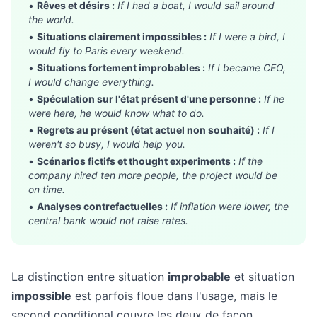
•
Rêves et désirs :
If I had a boat, I would sail around
the world.
•
Situations clairement impossibles :
If I were a bird, I
would fly to Paris every weekend.
•
Situations fortement improbables :
If I became CEO,
I would change everything.
•
Spéculation sur l'état présent d'une personne :
If he
were here, he would know what to do.
•
Regrets au présent (état actuel non souhaité) :
If I
weren't so busy, I would help you.
•
Scénarios fictifs et thought experiments :
If the
company hired ten more people, the project would be
on time.
•
Analyses contrefactuelles :
If inflation were lower, the
central bank would not raise rates.
La distinction entre situation
improbable
et situation
impossible
est parfois floue dans l'usage, mais le
second conditional couvre les deux de façon