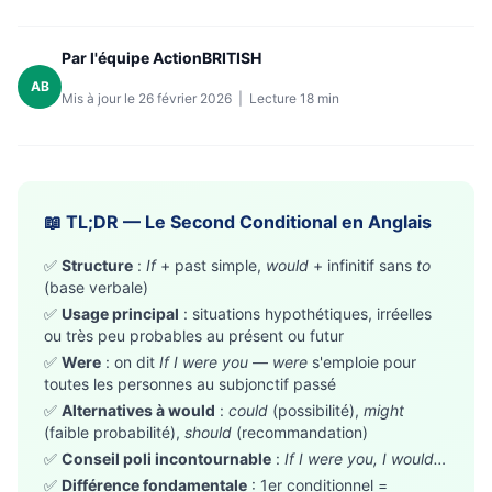
Par l'équipe ActionBRITISH
AB
Mis à jour le 26 février 2026 | Lecture 18 min
📖 TL;DR — Le Second Conditional en Anglais
✅
Structure
:
If
+ past simple,
would
+ infinitif sans
to
(base verbale)
✅
Usage principal
: situations hypothétiques, irréelles
ou très peu probables au présent ou futur
✅
Were
: on dit
If I were you
—
were
s'emploie pour
toutes les personnes au subjonctif passé
✅
Alternatives à would
:
could
(possibilité),
might
(faible probabilité),
should
(recommandation)
✅
Conseil poli incontournable
:
If I were you, I would…
✅
Différence fondamentale
: 1er conditionnel =