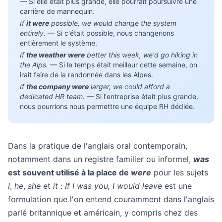
— Si elle était plus grande, elle pourrait poursuivre une
carrière de mannequin.
If
it were
possible, we would change the system
entirely.
— Si c'était possible, nous changerions
entièrement le système.
If
the weather were
better this week, we'd go hiking in
the Alps.
— Si le temps était meilleur cette semaine, on
irait faire de la randonnée dans les Alpes.
If
the company were
larger, we could afford a
dedicated HR team.
— Si l'entreprise était plus grande,
nous pourrions nous permettre une équipe RH dédiée.
Dans la pratique de l'anglais oral contemporain,
notamment dans un registre familier ou informel,
was
est souvent utilisé à la place de
were
pour les sujets
I
,
he
,
she
et
it
:
If I was you, I would leave
est une
formulation que l'on entend couramment dans l'anglais
parlé britannique et américain, y compris chez des