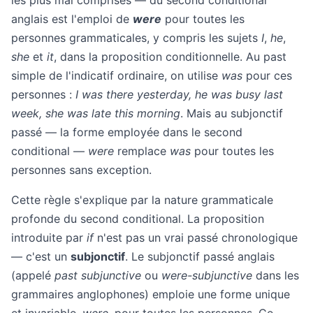
les plus mal comprises — du second conditional
anglais est l'emploi de
were
pour toutes les
personnes grammaticales, y compris les sujets
I
,
he
,
she
et
it
, dans la proposition conditionnelle. Au past
simple de l'indicatif ordinaire, on utilise
was
pour ces
personnes :
I was there yesterday, he was busy last
week, she was late this morning
. Mais au subjonctif
passé — la forme employée dans le second
conditional —
were
remplace
was
pour toutes les
personnes sans exception.
Cette règle s'explique par la nature grammaticale
profonde du second conditional. La proposition
introduite par
if
n'est pas un vrai passé chronologique
— c'est un
subjonctif
. Le subjonctif passé anglais
(appelé
past subjunctive
ou
were-subjunctive
dans les
grammaires anglophones) emploie une forme unique