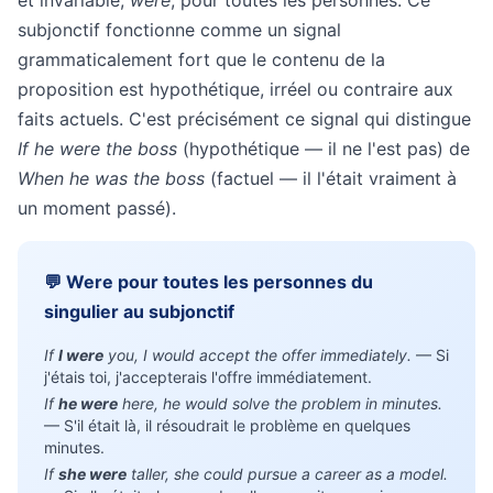
et invariable,
were
, pour toutes les personnes. Ce
subjonctif fonctionne comme un signal
grammaticalement fort que le contenu de la
proposition est hypothétique, irréel ou contraire aux
faits actuels. C'est précisément ce signal qui distingue
If he were the boss
(hypothétique — il ne l'est pas) de
When he was the boss
(factuel — il l'était vraiment à
un moment passé).
💬 Were pour toutes les personnes du
singulier au subjonctif
If
I were
you, I would accept the offer immediately.
— Si
j'étais toi, j'accepterais l'offre immédiatement.
If
he were
here, he would solve the problem in minutes.
— S'il était là, il résoudrait le problème en quelques
minutes.
If
she were
taller, she could pursue a career as a model.