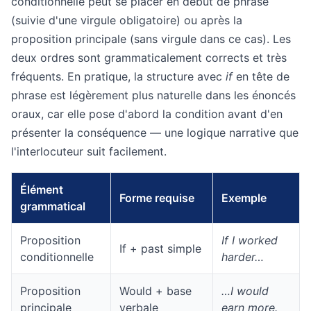
conditionnelle peut se placer en début de phrase
(suivie d'une virgule obligatoire) ou après la
proposition principale (sans virgule dans ce cas). Les
deux ordres sont grammaticalement corrects et très
fréquents. En pratique, la structure avec
if
en tête de
phrase est légèrement plus naturelle dans les énoncés
oraux, car elle pose d'abord la condition avant d'en
présenter la conséquence — une logique narrative que
l'interlocuteur suit facilement.
Élément
Forme requise
Exemple
grammatical
Proposition
If I worked
If + past simple
conditionnelle
harder…
Proposition
Would + base
…I would
principale
verbale
earn more.