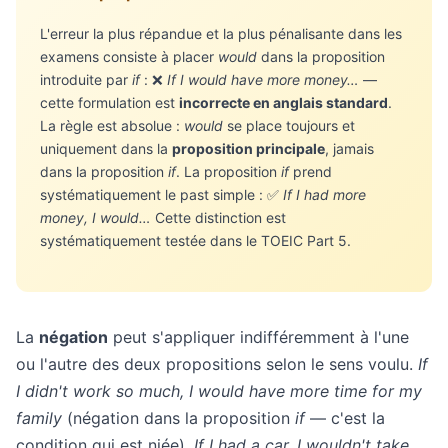
L'erreur la plus répandue et la plus pénalisante dans les
examens consiste à placer
would
dans la proposition
introduite par
if
: ❌
If I would have more money…
—
cette formulation est
incorrecte en anglais standard
.
La règle est absolue :
would
se place toujours et
uniquement dans la
proposition principale
, jamais
dans la proposition
if
. La proposition
if
prend
systématiquement le past simple : ✅
If I had more
money, I would…
Cette distinction est
systématiquement testée dans le TOEIC Part 5.
La
négation
peut s'appliquer indifféremment à l'une
ou l'autre des deux propositions selon le sens voulu.
If
I didn't work so much, I would have more time for my
family
(négation dans la proposition
if
— c'est la
condition qui est niée).
If I had a car, I wouldn't take