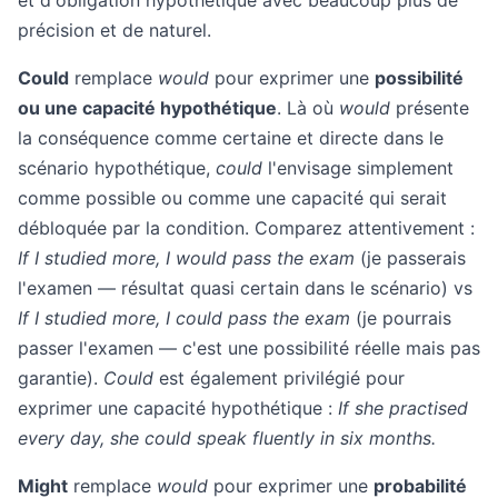
et d'obligation hypothétique avec beaucoup plus de
précision et de naturel.
Could
remplace
would
pour exprimer une
possibilité
ou une capacité hypothétique
. Là où
would
présente
la conséquence comme certaine et directe dans le
scénario hypothétique,
could
l'envisage simplement
comme possible ou comme une capacité qui serait
débloquée par la condition. Comparez attentivement :
If I studied more, I would pass the exam
(je passerais
l'examen — résultat quasi certain dans le scénario) vs
If I studied more, I could pass the exam
(je pourrais
passer l'examen — c'est une possibilité réelle mais pas
garantie).
Could
est également privilégié pour
exprimer une capacité hypothétique :
If she practised
every day, she could speak fluently in six months.
Might
remplace
would
pour exprimer une
probabilité