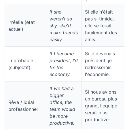
If she
Si elle n'était
weren't so
pas si timide,
Irréelle (état
shy, she'd
elle se ferait
actuel)
make friends
facilement des
easily.
amis.
If I became
Si je devenais
Improbable
president, I'd
président, je
(subjectif)
fix the
redresserais
economy.
l'économie.
If we had a
Si nous avions
bigger
un bureau plus
Rêve / idéal
office, the
grand, l'équipe
professionnel
team would
serait plus
be more
productive.
productive.