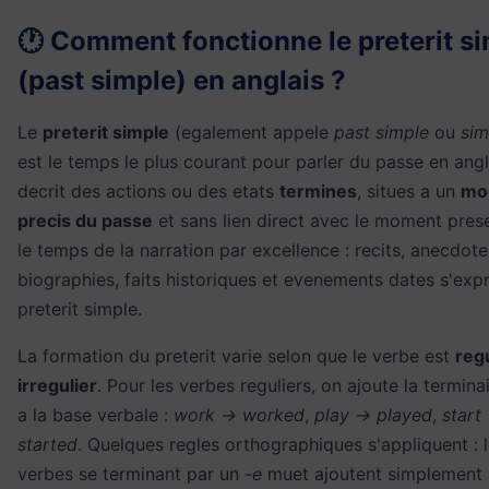
🕐 Comment fonctionne le preterit s
(past simple) en anglais ?
Le
preterit simple
(egalement appele
past simple
ou
sim
est le temps le plus courant pour parler du passe en angla
decrit des actions ou des etats
termines
, situes a un
mo
precis du passe
et sans lien direct avec le moment prese
le temps de la narration par excellence : recits, anecdote
biographies, faits historiques et evenements dates s'exp
preterit simple.
La formation du preterit varie selon que le verbe est
regu
irregulier
. Pour les verbes reguliers, on ajoute la termin
a la base verbale :
work → worked
,
play → played
,
start
started
. Quelques regles orthographiques s'appliquent : 
verbes se terminant par un
-e
muet ajoutent simplement