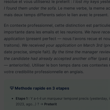
resolue et vous utiliserez le preterit :
I lost my keys yest
I found them under the sofa
. Le meme verbe, la meme ac
mais deux temps differents selon le lien avec le present.
En contexte professionnel, cette distinction est particul
importante dans les emails et les reunions.
We have rece
application
(present perfect — nous l'avons recue et nou
traitons).
We received your application on March 3rd
(pr
date precise, simple fait).
By the time the manager review
the candidate had already accepted another offer
(past 
— anteriorite). Utiliser le bon temps dans ces contextes 
votre credibilite professionnelle en anglais.
💡 Methode rapide en 3 etapes
Etape 1 :
Y a-t-il un marqueur temporel precis (yesterday, 
2023, ago...) ? →
Preterit