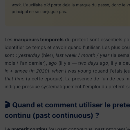
work
. L'auxiliaire
did
porte deja la marque du passe, donc le v
principal ne se conjugue pas.
Les
marqueurs temporels
du preterit sont essentiels po
identifier ce temps et savoir quand l'utiliser. Les plus co
sont :
yesterday
(hier),
last week / month / year
(la semai
mois / l'an dernier),
ago
(il y a —
two days ago
, il y a de
in + annee
(
in 2020
),
when I was young
(quand j'etais je
that time
(a cette epoque). La presence de l'un de ces 
indique presque systematiquement l'emploi du preterit s
🎬 Quand et comment utiliser le prete
continu (past continuous) ?
Le
preterit continu
(ou
past continuous
,
past progressiv