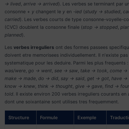
→ lived
,
arrive → arrived
). Les verbes se terminant par u
consonne +
y
changent le
y
en
-ied
(
study → studied
,
ca
carried
). Les verbes courts de type consonne-voyelle-c
(CVC) doublent la consonne finale (
stop → stopped
,
pla
planned
).
Les
verbes irreguliers
ont des formes passees specifiqu
doivent etre memorisees individuellement. Il n'existe pas
systematique pour les deduire. Parmi les plus frequents 
was/were
,
go → went
,
see → saw
,
take → took
,
come →
make → made
,
do → did
,
say → said
,
get → got
,
have →
know → knew
,
think → thought
,
give → gave
,
find → fou
told
. Il existe environ 200 verbes irreguliers courants en 
dont une soixantaine sont utilises tres frequemment.
Structure
Formule
Exemple
Traduct