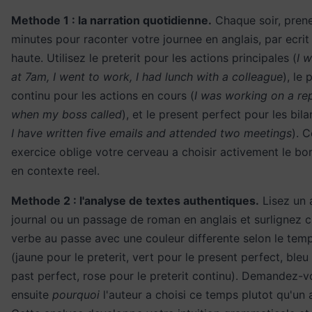
Methode 1 : la narration quotidienne.
Chaque soir, pren
minutes pour raconter votre journee en anglais, par ecrit
haute. Utilisez le preterit pour les actions principales (
I 
at 7am, I went to work, I had lunch with a colleague
), le 
continu pour les actions en cours (
I was working on a re
when my boss called
), et le present perfect pour les bila
I have written five emails and attended two meetings
). C
exercice oblige votre cerveau a choisir activement le b
en contexte reel.
Methode 2 : l'analyse de textes authentiques.
Lisez un a
journal ou un passage de roman en anglais et surlignez 
verbe au passe avec une couleur differente selon le temps
(jaune pour le preterit, vert pour le present perfect, bleu
past perfect, rose pour le preterit continu). Demandez-v
ensuite
pourquoi
l'auteur a choisi ce temps plutot qu'un 