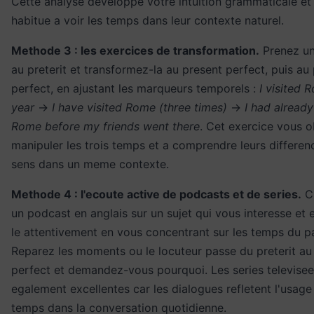
Cette analyse developpe votre intuition grammaticale et
habitue a voir les temps dans leur contexte naturel.
Methode 3 : les exercices de transformation.
Prenez un
au preterit et transformez-la au present perfect, puis au
perfect, en ajustant les marqueurs temporels :
I visited 
year
→
I have visited Rome (three times)
→
I had already
Rome before my friends went there
. Cet exercice vous o
manipuler les trois temps et a comprendre leurs differen
sens dans un meme contexte.
Methode 4 : l'ecoute active de podcasts et de series.
Ch
un podcast en anglais sur un sujet qui vous interesse et
le attentivement en vous concentrant sur les temps du p
Reparez les moments ou le locuteur passe du preterit au
perfect et demandez-vous pourquoi. Les series televisee
egalement excellentes car les dialogues refletent l'usage
temps dans la conversation quotidienne.