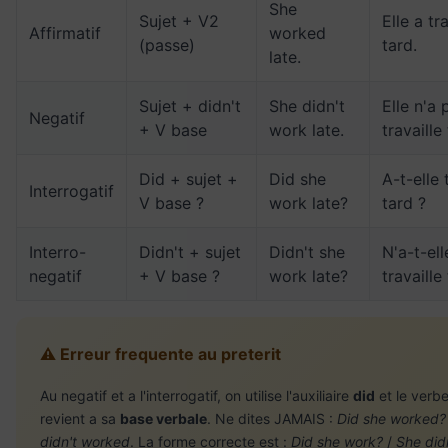
She
Sujet + V2
Elle a tr
Affirmatif
worked
(passe)
tard.
late.
Sujet + didn't
She didn't
Elle n'a 
Negatif
+ V base
work late.
travaille
Did + sujet +
Did she
A-t-elle 
Interrogatif
V base ?
work late?
tard ?
Interro-
Didn't + sujet
Didn't she
N'a-t-el
negatif
+ V base ?
work late?
travaille
⚠️ Erreur frequente au preterit
Au negatif et a l'interrogatif, on utilise l'auxiliaire
did
et le verb
revient a sa
base verbale
. Ne dites JAMAIS :
Did she worked?
didn't worked
. La forme correcte est :
Did she work?
/
She did