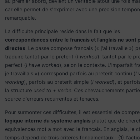
au premier abord, devient un veritable atout une fois mai
car elle permet de s'exprimer avec une precision tempore
remarquable.
La difficulte principale reside dans le fait que les
correspondances entre le francais et l'anglais ne sont 
directes
. Le passe compose francais (« j'ai travaille ») p
traduire tantot par le preterit (
I worked
), tantot par le pr
perfect (
I have worked
), selon le contexte. L'imparfait fr
je travaillais ») correspond parfois au preterit continu (
I
working
), parfois au preterit simple (
I worked
), et parfo
la structure
used to + verbe
. Ces chevauchements partiel
source d'erreurs recurrentes et tenaces.
Pour surmonter ces difficultes, il est essentiel de compre
logique interne du systeme anglais
plutot que de cherc
equivalences mot a mot avec le francais. En anglais, le c
temps depend de trois criteres fondamentaux : (1) l'actio