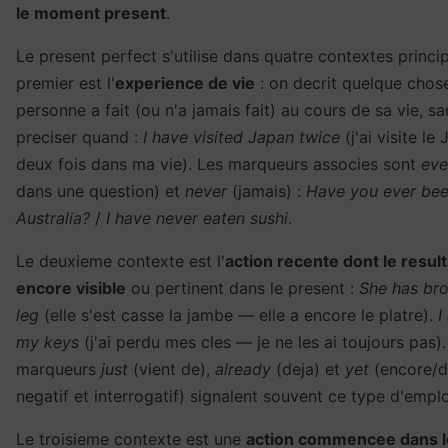
le moment present
.
Le present perfect s'utilise dans quatre contextes princi
premier est l'
experience de vie
: on decrit quelque chos
personne a fait (ou n'a jamais fait) au cours de sa vie, sa
preciser quand :
I have visited Japan twice
(j'ai visite le
deux fois dans ma vie). Les marqueurs associes sont
eve
dans une question) et
never
(jamais) :
Have you ever bee
Australia?
/
I have never eaten sushi
.
Le deuxieme contexte est l'
action recente dont le result
encore visible
ou pertinent dans le present :
She has br
leg
(elle s'est casse la jambe — elle a encore le platre).
I
my keys
(j'ai perdu mes cles — je ne les ai toujours pas).
marqueurs
just
(vient de),
already
(deja) et
yet
(encore/d
negatif et interrogatif) signalent souvent ce type d'emplo
Le troisieme contexte est une
action commencee dans l