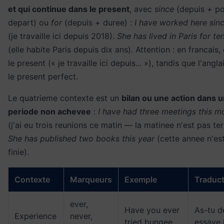
et qui continue dans le present
, avec
since
(depuis + po
depart) ou
for
(depuis + duree) :
I have worked here sin
(je travaille ici depuis 2018).
She has lived in Paris for te
(elle habite Paris depuis dix ans). Attention : en francais, 
le present (« je travaille ici depuis... »), tandis que l'angl
le present perfect.
Le quatrieme contexte est un
bilan ou une action dans 
periode non achevee
:
I have had three meetings this m
(j'ai eu trois reunions ce matin — la matinee n'est pas te
She has published two books this year
(cette annee n'es
finie).
Contexte
Marqueurs
Exemple
Traduct
ever,
Have you ever
As-tu d
Experience
never,
tried bungee
essaye 