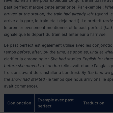
revenez en arriere pour expliquer ce qui s'etait passe ava
past perfect marque cette anteriorite. Par exemple :
Whe
arrived at the station, the train had already left
(quand je
arrive a la gare, le train etait deja parti). Le preterit (
arri
le premier evenement mentionne, et le past perfect (
had 
signale que le depart du train est anterieur a l'arrivee.
Le past perfect est egalement utilise avec les conjoncti
temps
before
,
after
,
by the time
,
as soon as
,
until
et
whe
clarifier la chronologie :
She had studied English for thre
before she moved to London
(elle avait etudie l'anglais
trois ans avant de s'installer a Londres).
By the time we g
the show had started
(le temps que nous arrivions, le sp
avait commence).
Exemple avec past
Conjonction
Traduction
perfect