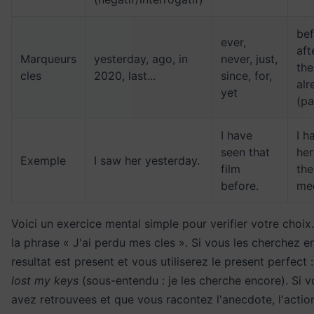
bef
ever,
aft
Marqueurs
yesterday, ago, in
never, just,
the
cles
2020, last...
since, for,
alr
yet
(pa
I have
I h
seen that
her
Exemple
I saw her yesterday.
film
the
before.
mee
Voici un exercice mental simple pour verifier votre choix
la phrase « J'ai perdu mes cles ». Si vous les cherchez en
resultat est present et vous utiliserez le present perfect 
lost my keys
(sous-entendu : je les cherche encore). Si v
avez retrouvees et que vous racontez l'anecdote, l'actio