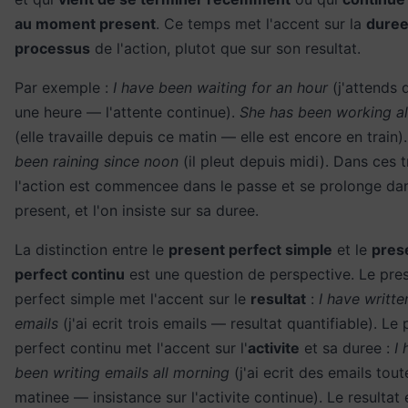
au moment present
. Ce temps met l'accent sur la
dure
processus
de l'action, plutot que sur son resultat.
Par exemple :
I have been waiting for an hour
(j'attends 
une heure — l'attente continue).
She has been working al
(elle travaille depuis ce matin — elle est encore en train)
been raining since noon
(il pleut depuis midi). Dans ces t
l'action est commencee dans le passe et se prolonge dan
present, et l'on insiste sur sa duree.
La distinction entre le
present perfect simple
et le
pres
perfect continu
est une question de perspective. Le pre
perfect simple met l'accent sur le
resultat
:
I have writte
emails
(j'ai ecrit trois emails — resultat quantifiable). Le
perfect continu met l'accent sur l'
activite
et sa duree :
I 
been writing emails all morning
(j'ai ecrit des emails tout
matinee — insistance sur l'activite continue). Le resultat 