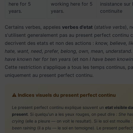
here for 5
working here for 5
insistance sur 
years.
years.
continuite
Certains verbes, appeles
verbes d'etat
(
stative verbs
), n
s'utilisent generalement pas au present perfect continu ca
decrivent des etats et non des actions :
know, believe, lik
hate, want, need, prefer, belong, own, mean, understand
.
have known her for ten years
(et non
I have been knowin
Cette restriction s'applique a tous les temps continus, p
uniquement au present perfect continu.
⚠️ Indices visuels du present perfect continu
Le present perfect continu explique souvent un
etat visible d
present
. Si quelqu'un a les yeux rouges, on peut dire :
She ha
crying
(elle a pleure — on voit le resultat). Si le sol est mouille 
been raining
(il a plu — le sol en temoigne). Le present perfect