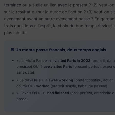
terminee ou a-t-elle un lien avec le present ? (2) veut-on 
sur le resultat ou sur la duree de l'action ? (3) veut-on si
evenement avant un autre evenement passe ? En gardan
trois questions a l'esprit, le choix du bon temps devien
plus intuitif.
💬 Un meme passe francais, deux temps anglais
« J'ai visite Paris » →
I visited Paris in 2023
(preterit, date
precisee) OU
I have visited Paris
(present perfect, experi
sans date)
« Je travaillais » →
I was working
(preterit continu, action
cours) OU
I worked
(preterit simple, habitude passee)
« J'avais fini » →
I had finished
(past perfect, anteriorite d
passe)