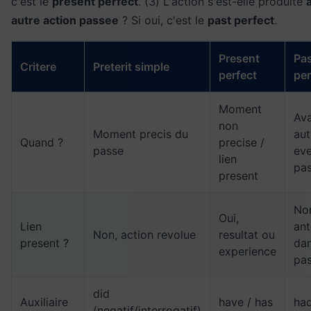
c'est le
present perfect
. (3) L'action s'est-elle produite
autre action passee
? Si oui, c'est le
past perfect
.
Present
Pa
Critere
Preterit simple
perfect
per
Moment
Ava
non
Moment precis du
aut
Quand ?
precise /
passe
ev
lien
pa
present
No
Oui,
Lien
ant
Non, action revolue
resultat ou
present ?
dan
experience
pa
did
Auxiliaire
have / has
ha
(negatif/interrogatif)