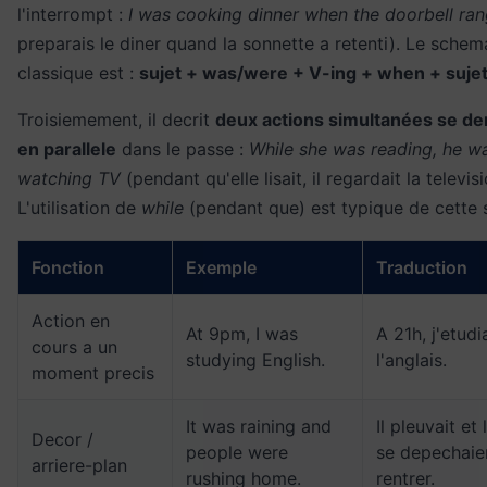
l'interrompt :
I was cooking dinner when the doorbell ra
preparais le diner quand la sonnette a retenti). Le schem
classique est :
sujet + was/were + V-ing + when + suje
Troisiemement, il decrit
deux actions simultanées se de
en parallele
dans le passe :
While she was reading, he w
watching TV
(pendant qu'elle lisait, il regardait la televisi
L'utilisation de
while
(pendant que) est typique de cette s
Fonction
Exemple
Traduction
Action en
At 9pm, I was
A 21h, j'etudi
cours a un
studying English.
l'anglais.
moment precis
It was raining and
Il pleuvait et
Decor /
people were
se depechaie
arriere-plan
rushing home.
rentrer.