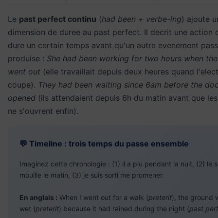
Le
past perfect continu
(
had been + verbe-ing
) ajoute u
dimension de duree au past perfect. Il decrit une action q
dure un certain temps avant qu'un autre evenement pass
produise :
She had been working for two hours when th
went out
(elle travaillait depuis deux heures quand l'elect
coupe).
They had been waiting since 6am before the door
opened
(ils attendaient depuis 6h du matin avant que le
ne s'ouvrent enfin).
💬 Timeline : trois temps du passe ensemble
Imaginez cette chronologie : (1) il a plu pendant la nuit, (2) le s
mouille le matin, (3) je suis sorti me promener.
En anglais :
When I went out for a walk (
preterit
), the ground 
wet (
preterit
) because it had rained during the night (
past per