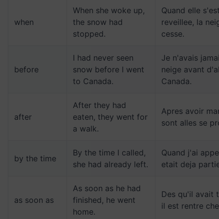
When she woke up,
Quand elle s'es
when
the snow had
reveillee, la nei
stopped.
cesse.
I had never seen
Je n'avais jamai
before
snow before I went
neige avant d'al
to Canada.
Canada.
After they had
Apres avoir man
after
eaten, they went for
sont alles se p
a walk.
By the time I called,
Quand j'ai appel
by the time
she had already left.
etait deja parti
As soon as he had
Des qu'il avait 
as soon as
finished, he went
il est rentre che
home.