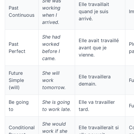
She was
Elle travaillait
Past
working
quand je suis
Im
Continuous
when I
arrivé.
arrived.
She had
Elle avait travaillé
Past
worked
Pl
avant que je
Perfect
before I
pa
vienne.
came.
Future
She will
Elle travaillera
Simple
work
Fu
demain.
(will)
tomorrow.
Be going
She is going
Elle va travailler
Fu
to
to work late.
tard.
She would
Conditional
Elle travaillerait si
Co
work if she