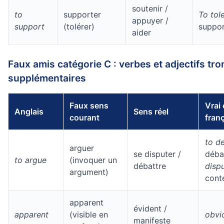
soutenir /
to
supporter
To tol
appuyer /
support
(tolérer)
suppor
aider
Faux amis catégorie C : verbes et adjectifs tr
supplémentaires
Faux sens
Vrai
Anglais
Sens réel
courant
fran
to d
arguer
se disputer /
déba
to argue
(invoquer un
débattre
disp
argument)
cont
apparent
évident /
apparent
(visible en
obvi
manifeste