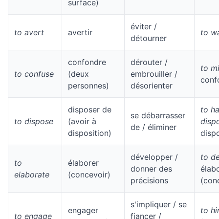
surface)
éviter /
to avert
avertir
to w
détourner
confondre
dérouter /
to m
to confuse
(deux
embrouiller /
conf
personnes)
désorienter
disposer de
to h
se débarrasser
to dispose
(avoir à
disp
de / éliminer
disposition)
disp
développer /
to d
to
élaborer
donner des
élab
elaborate
(concevoir)
précisions
(con
s'impliquer / se
engager
to hi
to engage
fiancer /