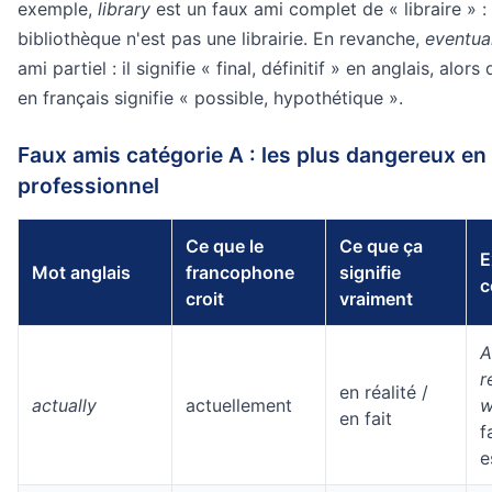
exemple,
library
est un faux ami complet de « libraire » :
bibliothèque n'est pas une librairie. En revanche,
eventua
ami partiel : il signifie « final, définitif » en anglais, alor
en français signifie « possible, hypothétique ».
Faux amis catégorie A : les plus dangereux en
professionnel
Ce que le
Ce que ça
E
Mot anglais
francophone
signifie
c
croit
vraiment
A
r
en réalité /
actually
actuellement
w
en fait
f
e