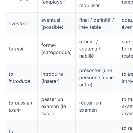
(employer)
(emp
mobiliser
éventuel
final / définitif /
poss
eventual
(possible)
inévitable
éven
officiel /
cate
formel
formal
soutenu /
form
(catégorique)
habillé
(cat
présenter (une
to
introduire
to in
personne à une
introduce
(insérer)
intro
autre)
passer un
to ta
to pass an
réussir un
examen (le
exa
exam
examen
subir)
exa
to r
to