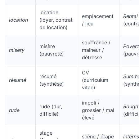
location
emplacement
Rental
location
(loyer, contrat
/ lieu
(contr
de location)
souffrance /
misère
Pover
misery
malheur /
(pauvreté)
(pauvr
détresse
CV
résumé
Summa
résumé
(curriculum
(synthèse)
(synth
vitae)
impoli /
rude (dur,
Rough
rude
grossier / mal
difficile)
(diffici
élevé
stage
scène / étape
Intern