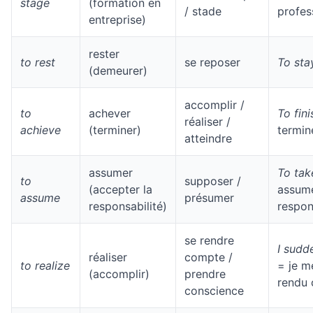
stage
(formation en
/ stade
profes
entreprise)
rester
to rest
se reposer
To sta
(demeurer)
accomplir /
to
achever
To fini
réaliser /
achieve
(terminer)
termin
atteindre
assumer
To tak
to
supposer /
(accepter la
assum
assume
présumer
responsabilité)
respon
se rendre
I sudd
réaliser
compte /
to realize
= je m
(accomplir)
prendre
rendu
conscience