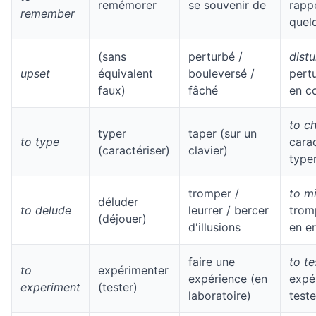
remémorer
se souvenir de
rappe
remember
quel
(sans
perturbé /
dist
upset
équivalent
bouleversé /
pert
faux)
fâché
en c
to c
typer
taper (sur un
to type
carac
(caractériser)
clavier)
type
tromper /
to m
déluder
to delude
leurrer / bercer
tromp
(déjouer)
d'illusions
en er
faire une
to te
to
expérimenter
expérience (en
expé
experiment
(tester)
laboratoire)
teste