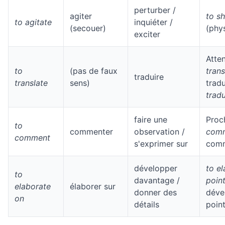
perturber /
agiter
to s
to agitate
inquiéter /
(secouer)
(phy
exciter
Atten
to
(pas de faux
trans
traduire
translate
sens)
trad
trad
faire une
Proc
to
commenter
observation /
com
comment
s'exprimer sur
comm
développer
to e
to
davantage /
poin
elaborate
élaborer sur
donner des
déve
on
détails
poin