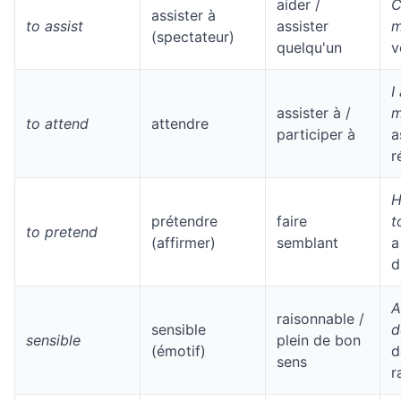
aider /
C
assister à
to assist
assister
m
(spectateur)
quelqu'un
v
I
assister à /
m
to attend
attendre
participer à
a
r
H
prétendre
faire
t
to pretend
(affirmer)
semblant
a
d
A
raisonnable /
sensible
d
sensible
plein de bon
(émotif)
d
sens
r