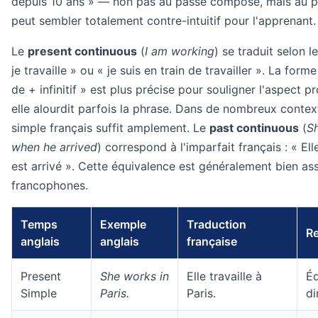
depuis 10 ans » — non pas au passé composé, mais au pr
peut sembler totalement contre-intuitif pour l'apprenant.
Le
present continuous
(
I am working
) se traduit selon l
je travaille » ou « je suis en train de travailler ». La forme
de + infinitif » est plus précise pour souligner l'aspect p
elle alourdit parfois la phrase. Dans de nombreux context
simple français suffit amplement. Le
past continuous
(
S
when he arrived
) correspond à l'imparfait français : « Elle
est arrivé ». Cette équivalence est généralement bien ass
francophones.
Temps
Exemple
Traduction
R
anglais
anglais
française
Present
She works in
Elle travaille à
Éq
Simple
Paris.
Paris.
di