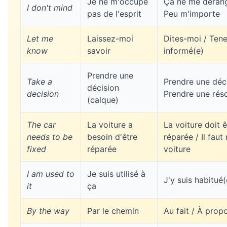
Je ne m'occupe
Ça ne me dérang
I don't mind
pas de l'esprit
Peu m'importe
Let me
Laissez-moi
Dites-moi / Ten
know
savoir
informé(e)
Prendre une
Take a
Prendre une déci
décision
decision
Prendre une réso
(calque)
The car
La voiture a
La voiture doit ê
needs to be
besoin d'être
réparée / Il faut
fixed
réparée
voiture
I am used to
Je suis utilisé à
J'y suis habitué(
it
ça
By the way
Par le chemin
Au fait / À prop