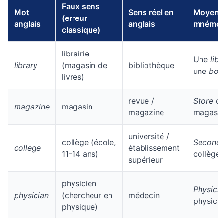
Faux sens
Mot
Sens réel en
Moye
(erreur
anglais
anglais
mnémo
classique)
librairie
Une
li
library
(magasin de
bibliothèque
une
bo
livres)
revue /
Store
magazine
magasin
magazine
magas
université /
collège (école,
Second
college
établissement
11-14 ans)
collèg
supérieur
physicien
Physic
physician
(chercheur en
médecin
physic
physique)