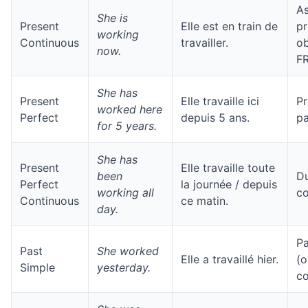
A
She is
Present
Elle est en train de
pr
working
Continuous
travailler.
ob
now.
F
She has
Present
Elle travaille ici
Pr
worked here
Perfect
depuis 5 ans.
pa
for 5 years.
She has
Present
Elle travaille toute
been
D
Perfect
la journée / depuis
working all
co
Continuous
ce matin.
day.
P
Past
She worked
Elle a travaillé hier.
(o
Simple
yesterday.
co