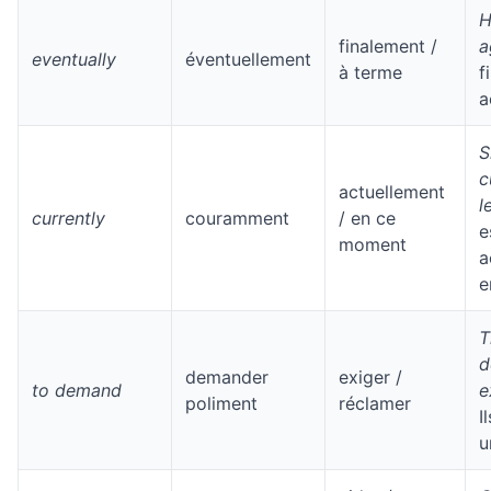
H
finalement /
a
eventually
éventuellement
à terme
f
a
S
c
actuellement
l
currently
couramment
/ en ce
e
moment
a
e
T
d
demander
exiger /
to demand
e
poliment
réclamer
I
u