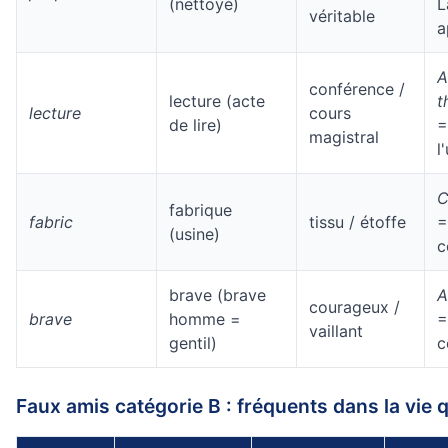
(nettoyé)
L
véritable
a
A
conférence /
lecture (acte
t
lecture
cours
de lire)
=
magistral
l
C
fabrique
fabric
tissu / étoffe
=
(usine)
c
brave (brave
A
courageux /
brave
homme =
=
vaillant
gentil)
c
Faux amis catégorie B : fréquents dans la vie 