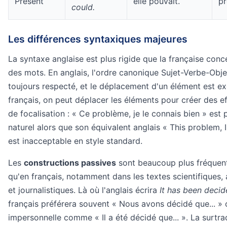
Present
elle pouvait.
pr
could.
Les différences syntaxiques majeures
La syntaxe anglaise est plus rigide que la française conc
des mots. En anglais, l'ordre canonique Sujet-Verbe-Obje
toujours respecté, et le déplacement d'un élément est ex
français, on peut déplacer les éléments pour créer des e
de focalisation : « Ce problème, je le connais bien » est
naturel alors que son équivalent anglais « This problem, 
est inacceptable en style standard.
Les
constructions passives
sont beaucoup plus fréquent
qu'en français, notamment dans les textes scientifiques, 
et journalistiques. Là où l'anglais écrira
It has been decide
français préférera souvent « Nous avons décidé que... »
impersonnelle comme « Il a été décidé que... ». La surtr