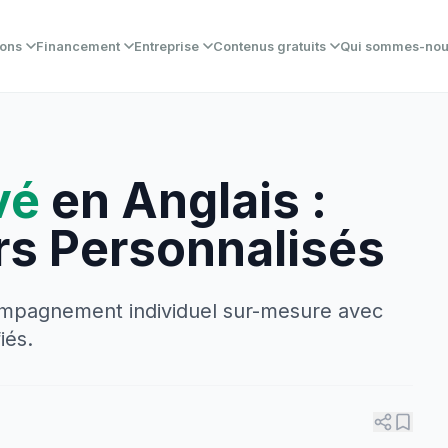
ions
Financement
Entreprise
Contenus gratuits
Qui sommes-no
vé
en Anglais :
ers Personnalisés
mpagnement individuel sur-mesure avec
iés.