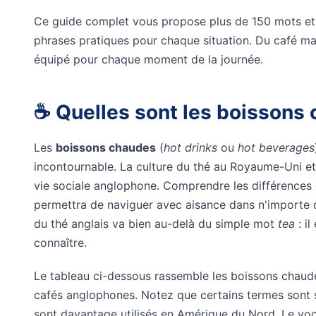
Ce guide complet vous propose plus de 150 mots e
phrases pratiques pour chaque situation. Du café mat
équipé pour chaque moment de la journée.
☕ Quelles sont les boissons 
Les
boissons chaudes
(
hot drinks
ou
hot beverages
incontournable. La culture du thé au Royaume-Uni et l
vie sociale anglophone. Comprendre les différences
permettra de naviguer avec aisance dans n'importe
du thé anglais va bien au-delà du simple mot
tea
: il
connaître.
Le tableau ci-dessous rassemble les boissons chaude
cafés anglophones. Notez que certains termes sont sp
sont davantage utilisés en Amérique du Nord. Le
voc