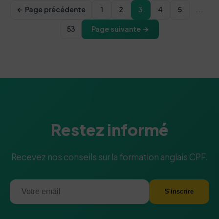
← Page précédente
1
2
3
4
5
...
53
Page suivante →
Restez informé
Recevez nos conseils sur la formation anglais CPF.
S'inscrire