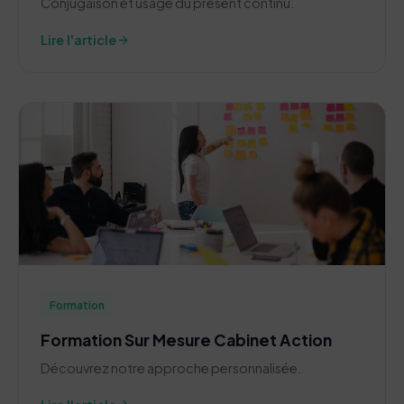
Conjugaison et usage du présent continu.
arrow_forward
Lire l'article
Formation
Formation Sur Mesure Cabinet Action
Découvrez notre approche personnalisée.