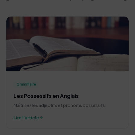
Grammaire
Les Possessifs en Anglais
Maîtrisez les adjectifs et pronoms possessifs.
arrow_forward
Lire l'article