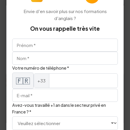
Envie d'en savoir plus sur nos formations
d'anglais ?
Professionnel
On vous rappelle très vite
Phrases de Présentation en Anglais
Comment se présenter en anglais.
arrow_forward
Lire l'article
Votre numéro de téléphone *
🇫🇷
+33
Avez-vous travaillé +1 an dans le secteur privé en
France ? *