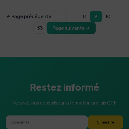
← Page précédente
1
...
8
9
10
...
53
Page suivante →
Restez informé
Recevez nos conseils sur la formation anglais CPF.
S'inscrire