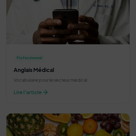
Professionnel
Anglais Médical
Vocabulaire pour le secteur médical.
arrow_forward
Lire l'article