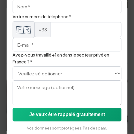
Votre numéro de téléphone *
Immersion
🇫🇷
+33
Formation Immersion CPF
Apprenez en immersion totale.
arrow_forward
Avez-vous travaillé +1 an dans le secteur privé en
Lire l'article
France ? *
Je veux être rappelé gratuitement
Vos données sont protégées. Pas de spam.