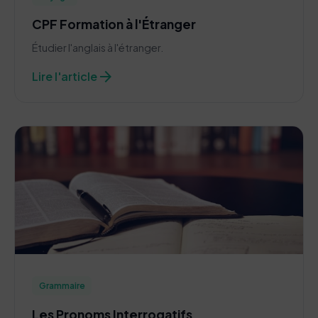
CPF Formation à l'Étranger
Étudier l'anglais à l'étranger.
arrow_forward
Lire l'article
Grammaire
Les Pronoms Interrogatifs