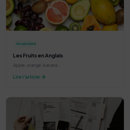
Vocabulaire
Les Fruits en Anglais
Apple, orange, banana...
arrow_forward
Lire l'article