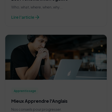
Who, what, where, when, why...
arrow_forward
Lire l'article
Apprentissage
Mieux Apprendre l'Anglais
Nos conseils pour progresser.