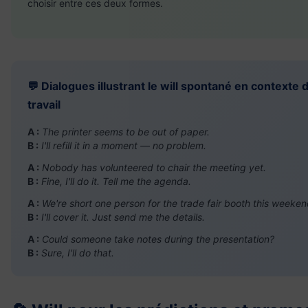
choisir entre ces deux formes.
💬 Dialogues illustrant le will spontané en contexte 
travail
A :
The printer seems to be out of paper.
B :
I'll refill it in a moment — no problem.
A :
Nobody has volunteered to chair the meeting yet.
B :
Fine, I'll do it. Tell me the agenda.
A :
We're short one person for the trade fair booth this weeken
B :
I'll cover it. Just send me the details.
A :
Could someone take notes during the presentation?
B :
Sure, I'll do that.