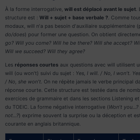
À la forme interrogative,
will est déplacé avant le sujet
.
structure est :
Will + sujet + base verbale ?
. Comme tous
modaux, will n'a pas besoin d'auxiliaire supplémentaire 
do/does
) pour former une question. On obtient directem
go? Will you come? Will he be there? Will she accept? Wil
Will we succeed? Will they agree?
Les
réponses courtes
aux questions avec will utilisent
will (ou won't) suivi du sujet :
Yes, I will. / No, I won't. Yes
/ No, she won't.
On ne répète jamais le verbe principal da
réponse courte. Cette structure est testée dans de nom
exercices de grammaire et dans les sections Listening e
du TOEIC. La forme négative interrogative (
Won't you...?
not...?
) exprime souvent la surprise ou la déception et es
courante en anglais britannique.