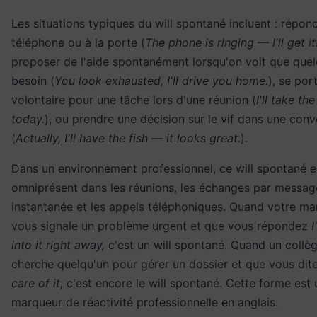
Les situations typiques du will spontané incluent : répon
téléphone ou à la porte (
The phone is ringing — I'll get it
proposer de l'aide spontanément lorsqu'on voit que quel
besoin (
You look exhausted, I'll drive you home.
), se por
volontaire pour une tâche lors d'une réunion (
I'll take th
today.
), ou prendre une décision sur le vif dans une conv
(
Actually, I'll have the fish — it looks great.
).
Dans un environnement professionnel, ce will spontané e
omniprésent dans les réunions, les échanges par messag
instantanée et les appels téléphoniques. Quand votre m
vous signale un problème urgent et que vous répondez
I
into it right away,
c'est un will spontané. Quand un collè
cherche quelqu'un pour gérer un dossier et que vous dit
care of it,
c'est encore le will spontané. Cette forme est 
marqueur de réactivité professionnelle en anglais.