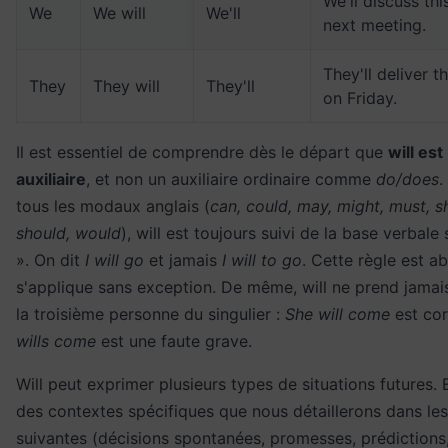
We'll discuss thi
We
We will
We'll
next meeting.
They'll deliver t
They
They will
They'll
on Friday.
Il est essentiel de comprendre dès le départ que
will es
auxiliaire
, et non un auxiliaire ordinaire comme
do/does
tous les modaux anglais (
can, could, may, might, must, sh
should, would
), will est toujours suivi de la base verbale
». On dit
I will go
et jamais
I will to go
. Cette règle est a
s'applique sans exception. De même, will ne prend jamai
la troisième personne du singulier :
She will come
est cor
wills come
est une faute grave.
Will peut exprimer plusieurs types de situations futures.
des contextes spécifiques que nous détaillerons dans les
suivantes (décisions spontanées, promesses, prédictions