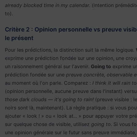
already blocked time in my calendar.
(intention prémédit
to).
Critère 2 : Opinion personnelle vs preuve visi
le présent
Pour les prédictions, la distinction suit la même logique.
exprime une prédiction fondée sur une opinion, une cro
un raisonnement général sur l'avenir.
Going to
exprime u
prédiction fondée sur une
preuve concrète, observable e
au moment où l'on parle. Comparez :
I think it will rain
(opinion personnelle, aucune preuve dans l'instant) vers
those dark clouds — it's going to rain!
(preuve visible : 
noirs sont là, maintenant). La règle pratique : si vous po
ajouter « look ! » ou « look at... » pour appuyer votre pr
sur quelque chose de visible, utilisez
going to
. Si vous f
une opinion générale sur le futur sans preuve immédiate, 