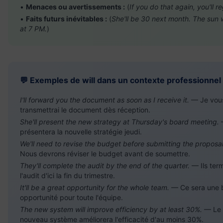
•
Menaces ou avertissements :
(
If you do that again, you'll reg
•
Faits futurs inévitables :
(
She'll be 30 next month. The sun w
at 7 PM.
)
💬 Exemples de will dans un contexte professionnel
I'll forward you the document as soon as I receive it.
— Je vou
transmettrai le document dès réception.
She'll present the new strategy at Thursday's board meeting.
—
présentera la nouvelle stratégie jeudi.
We'll need to revise the budget before submitting the proposal
Nous devrons réviser le budget avant de soumettre.
They'll complete the audit by the end of the quarter.
— Ils ter
l'audit d'ici la fin du trimestre.
It'll be a great opportunity for the whole team.
— Ce sera une b
opportunité pour toute l'équipe.
The new system will improve efficiency by at least 30%.
— Le
nouveau système améliorera l'efficacité d'au moins 30%.