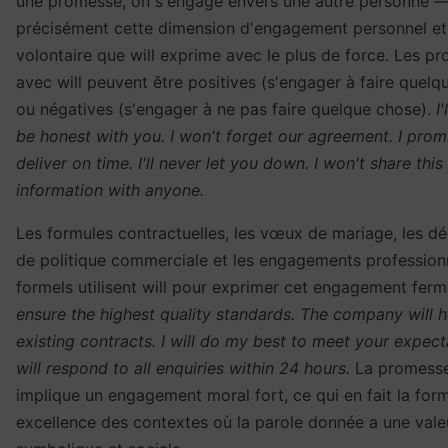
une promesse, on s'engage envers une autre personne — 
précisément cette dimension d'engagement personnel et
volontaire que will exprime avec le plus de force. Les p
avec will peuvent être positives (s'engager à faire quelq
ou négatives (s'engager à ne pas faire quelque chose).
I
be honest with you. I won't forget our agreement. I promis
deliver on time. I'll never let you down. I won't share this
information with anyone.
Les formules contractuelles, les vœux de mariage, les dé
de politique commerciale et les engagements profession
formels utilisent will pour exprimer cet engagement ferm
ensure the highest quality standards. The company will h
existing contracts. I will do my best to meet your expec
will respond to all enquiries within 24 hours.
La promesse
implique un engagement moral fort, ce qui en fait la for
excellence des contextes où la parole donnée a une vale