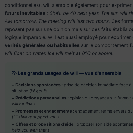
conditionnelles), will s'emploie également pour exprime
futurs inévitables
:
She'll be 40 next year. The sun will ri
AM tomorrow. The meeting will last two hours.
Ces formu
reposent pas sur une opinion mais sur des faits établis o
logique imparable. Will est aussi employé pour exprimer
vérités générales ou habituelles
sur le comportement fu
will float on water. Ice will melt at 0°C or above.
💡 Les grands usages de will — vue d'ensemble
•
Décisions spontanées :
prise de décision immédiate face à
situation (
I'll get it!
)
•
Prédictions personnelles :
opinion ou croyance sur l'avenir 
will be fine.
)
•
Promesses et engagements :
engagement ferme envers qu
(
I'll always support you.
)
•
Offres et propositions d'aide :
proposer son aide spontaném
help you with that.
)