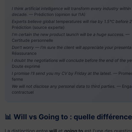
I think artificial intelligence will transform every industry within
decade.
— Prédiction (opinion sur l'IA)
Experts believe global temperatures will rise by 1.5°C before 
Prédiction (source experte)
I'm certain the new product launch will be a huge success.
—
Certitude personnelle
Don't worry — I'm sure the client will appreciate your presenta
Réassurance
I doubt the negotiations will conclude before the end of the ye
Doute exprimé
I promise I'll send you my CV by Friday at the latest.
— Prome
ferme
We will not disclose any personal data to third parties.
— Enga
contractuel
📊 Will vs Going to : quelle différence
La distinction entre
will
et
going to
est l'une des questio