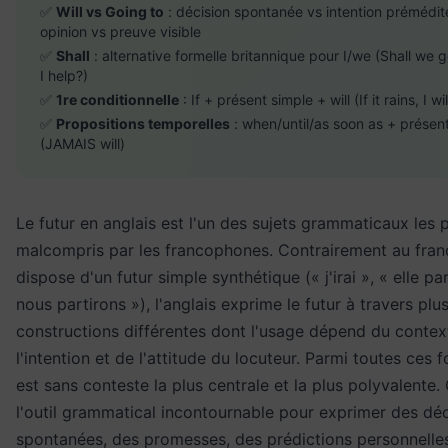
✅
Will vs Going to
: décision spontanée vs intention prémédit
opinion vs preuve visible
✅
Shall
: alternative formelle britannique pour I/we (Shall we g
I help?)
✅
1re conditionnelle
: If + présent simple + will (If it rains, I wi
✅
Propositions temporelles
: when/until/as soon as + présen
(JAMAIS will)
Le futur en anglais est l'un des sujets grammaticaux les 
malcompris par les francophones. Contrairement au franç
dispose d'un futur simple synthétique (« j'irai », « elle par
nous partirons »), l'anglais exprime le futur à travers plu
constructions différentes dont l'usage dépend du contex
l'intention et de l'attitude du locuteur. Parmi toutes ces 
est sans conteste la plus centrale et la plus polyvalente. 
l'outil grammatical incontournable pour exprimer des déc
spontanées, des promesses, des prédictions personnelle