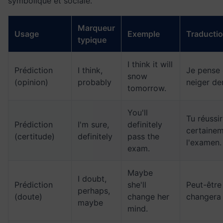
symbolique et sociale.
Marqueur
Usage
Exemple
Traducti
typique
I think it will
Prédiction
I think,
Je pense 
snow
(opinion)
probably
neiger de
tomorrow.
You'll
Tu réussi
Prédiction
I'm sure,
definitely
certaine
(certitude)
definitely
pass the
l'examen.
exam.
Maybe
I doubt,
Prédiction
she'll
Peut-être 
perhaps,
(doute)
change her
changera 
maybe
mind.