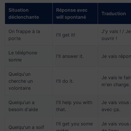
Situation
Réponse avec
Traduction
déclenchante
will spontané
On frappe à la
J'y vais ! / J
I'll get it!
porte
ouvrir !
Le téléphone
I'll answer it.
Je vais répon
sonne
Quelqu'un
Je vais le fair
cherche un
I'll do it.
m'en charge.
volontaire
Quelqu'un a
I'll help you with
Je vais vous 
besoin d'aide
that.
avec ça.
I'll get you some
Je vais vous
Quelqu'un a soif
water.
de l'eau.