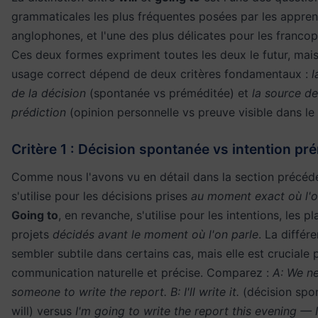
grammaticales les plus fréquentes posées par les appre
anglophones, et l'une des plus délicates pour les franco
Ces deux formes expriment toutes les deux le futur, mais
usage correct dépend de deux critères fondamentaux :
l
de la décision
(spontanée vs préméditée) et
la source de
prédiction
(opinion personnelle vs preuve visible dans le 
Critère 1 : Décision spontanée vs intention pr
Comme nous l'avons vu en détail dans la section précéd
s'utilise pour les décisions prises
au moment exact où l'o
Going to
, en revanche, s'utilise pour les intentions, les pl
projets
décidés avant le moment où l'on parle
. La différ
sembler subtile dans certains cas, mais elle est cruciale
communication naturelle et précise. Comparez :
A: We n
someone to write the report. B: I'll write it.
(décision spo
will) versus
I'm going to write the report this evening — I