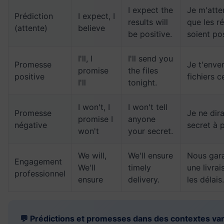
I expect the
Je m'atte
Prédiction
I expect, I
results will
que les ré
(attente)
believe
be positive.
soient pos
I'll, I
I'll send you
Promesse
Je t'enver
promise
the files
positive
fichiers ce
I'll
tonight.
I won't, I
I won't tell
Promesse
Je ne dira
promise I
anyone
négative
secret à 
won't
your secret.
We will,
We'll ensure
Nous gar
Engagement
We'll
timely
une livra
professionnel
ensure
delivery.
les délais.
💬 Prédictions et promesses dans des contextes var