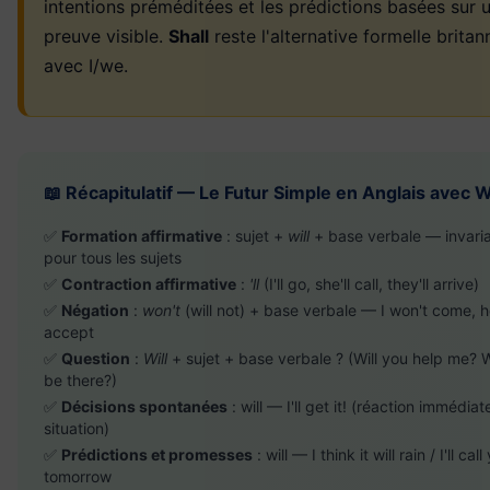
intentions préméditées et les prédictions basées sur 
preuve visible.
Shall
reste l'alternative formelle britan
avec I/we.
📖 Récapitulatif — Le Futur Simple en Anglais avec Wi
✅
Formation affirmative
: sujet +
will
+ base verbale — invari
pour tous les sujets
✅
Contraction affirmative
:
'll
(I'll go, she'll call, they'll arrive)
✅
Négation
:
won't
(will not) + base verbale — I won't come, h
accept
✅
Question
:
Will
+ sujet + base verbale ? (Will you help me? W
be there?)
✅
Décisions spontanées
: will — I'll get it! (réaction immédia
situation)
✅
Prédictions et promesses
: will — I think it will rain / I'll call
tomorrow