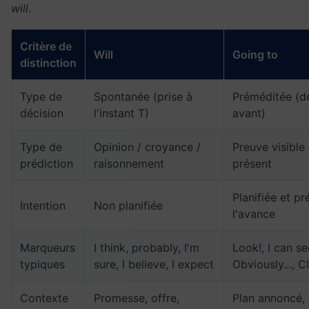
will
.
Critère de
Will
Going to
distinction
Type de
Spontanée (prise à
Préméditée (d
décision
l'instant T)
avant)
Type de
Opinion / croyance /
Preuve visible
prédiction
raisonnement
présent
Planifiée et p
Intention
Non planifiée
l'avance
Marqueurs
I think, probably, I'm
Look!, I can see
typiques
sure, I believe, I expect
Obviously..., Cl
Contexte
Promesse, offre,
Plan annoncé, 