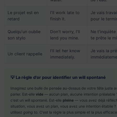
Le projet est en
I'll work late to
Je vais travai
retard
finish it.
pour le termi
Quelqu'un oublie
Don't worry, I'll
Ne t'inquiète 
son stylo
lend you mine.
te prête le m
I'll let her know
Je vais la pr
Un client rappelle
immediately.
immédiateme
💡 La règle d'or pour identifier un will spontané
Imaginez une bulle de pensée au-dessus de votre tête juste a
parler. Est-elle
vide
— aucun plan, aucune intention préalable ?
c'est un will spontané. Est-elle
pleine
— vous avez déjà réfléch
situation, vous avez un plan, vous avez une intention établie ?
utilisez
going to
. C'est la règle la plus simple et la plus efficac