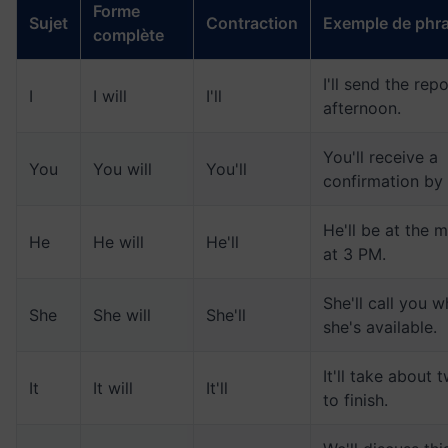
Forme
Sujet
Contraction
Exemple de phr
complète
I'll send the repo
I
I will
I'll
afternoon.
You'll receive a
You
You will
You'll
confirmation by 
He'll be at the 
He
He will
He'll
at 3 PM.
She'll call you 
She
She will
She'll
she's available.
It'll take about 
It
It will
It'll
to finish.