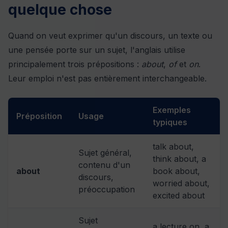
quelque chose
Quand on veut exprimer qu'un discours, un texte ou
une pensée porte sur un sujet, l'anglais utilise
principalement trois prépositions :
about
,
of
et
on
.
Leur emploi n'est pas entièrement interchangeable.
Exemples
Préposition
Usage
typiques
talk about,
Sujet général,
think about, a
contenu d'un
about
book about,
discours,
worried about,
préoccupation
excited about
Sujet
a lecture on, a