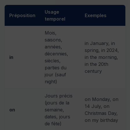
Usage
Préposition
Exemples
temporel
Mois,
saisons,
in January, in
années,
spring, in 2024,
décennies,
in
in the morning,
siècles,
in the 20th
parties du
century
jour (sauf
night)
Jours précis
on Monday, on
(jours de la
14 July, on
on
semaine,
Christmas Day,
dates, jours
on my birthday
de fête)