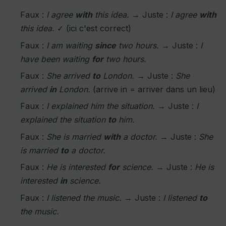
Faux :
I agree
with
this idea.
→ Juste :
I agree
with
this idea.
✓ (ici c'est correct)
Faux :
I am waiting
since
two hours.
→ Juste :
I
have been waiting
for
two hours.
Faux :
She arrived
to
London.
→ Juste :
She
arrived
in
London.
(arrive in = arriver dans un lieu)
Faux :
I explained him the situation.
→ Juste :
I
explained the situation
to
him.
Faux :
She is married
with
a doctor.
→ Juste :
She
is married
to
a doctor.
Faux :
He is interested
for
science.
→ Juste :
He is
interested
in
science.
Faux :
I listened the music.
→ Juste :
I listened
to
the music.