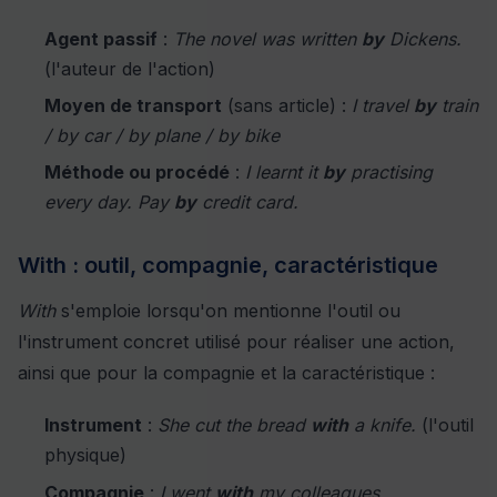
Agent passif
:
The novel was written
by
Dickens.
(l'auteur de l'action)
Moyen de transport
(sans article) :
I travel
by
train
/ by car / by plane / by bike
Méthode ou procédé
:
I learnt it
by
practising
every day. Pay
by
credit card.
With : outil, compagnie, caractéristique
With
s'emploie lorsqu'on mentionne l'outil ou
l'instrument concret utilisé pour réaliser une action,
ainsi que pour la compagnie et la caractéristique :
Instrument
:
She cut the bread
with
a knife.
(l'outil
physique)
Compagnie
:
I went
with
my colleagues.