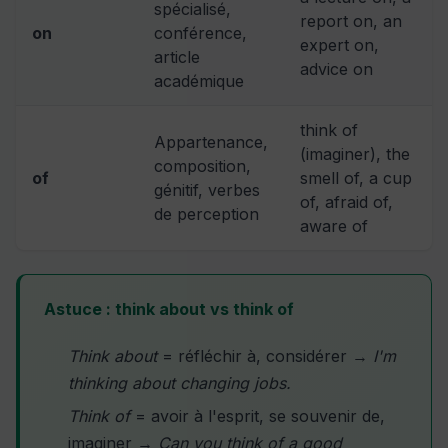
spécialisé,
report on, an
on
conférence,
expert on,
article
advice on
académique
think of
Appartenance,
(imaginer), the
composition,
of
smell of, a cup
génitif, verbes
of, afraid of,
de perception
aware of
Astuce : think about vs think of
Think about
= réfléchir à, considérer →
I'm
thinking about changing jobs.
Think of
= avoir à l'esprit, se souvenir de,
imaginer →
Can you think of a good