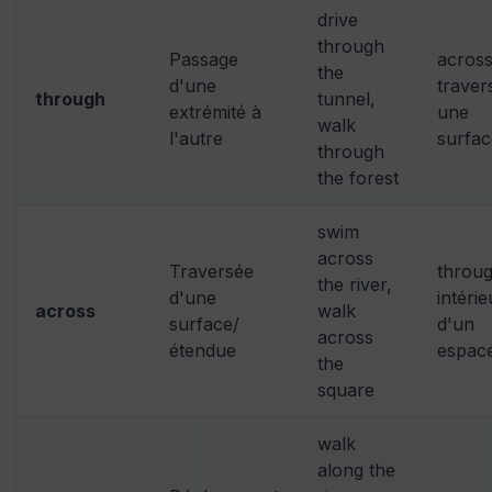
drive
through
Passage
acros
the
d'une
traver
through
tunnel,
extrémité à
une
walk
l'autre
surfac
through
the forest
swim
across
Traversée
throu
the river,
d'une
intérie
across
walk
surface/
d'un
across
étendue
espac
the
square
walk
along the