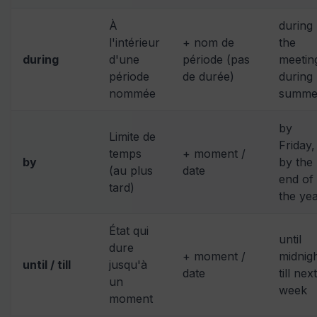
À
during
l'intérieur
+ nom de
the
during
d'une
période (pas
meetin
période
de durée)
during
nommée
summe
by
Limite de
Friday,
temps
+ moment /
by
by the
(au plus
date
end of
tard)
the ye
État qui
until
dure
+ moment /
midnigh
until / till
jusqu'à
date
till next
un
week
moment