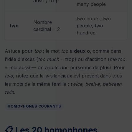
aussi / trop
many people
two hours, two
Nombre
two
people, two
cardinal = 2
hundred
Astuce pour
too
: le mot
too
a
deux o
, comme dans
l'idée d'excès (
too much
= trop) ou d'addition (
me too
= moi aussi — on ajoute une personne de plus). Pour
two
, notez que le
w
silencieux est présent dans tous
les mots de la même famille :
twice
,
twelve
,
between
,
twin
.
HOMOPHONES COURANTS
📋 Les 20 homophones