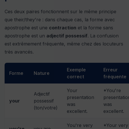
Ces deux paires fonctionnent sur le même principe
que their/they're : dans chaque cas, la forme avec
apostrophe est une
contraction
et la forme sans
apostrophe est un
adjectif possessif
. La confusion
est extrêmement fréquente, même chez des locuteurs
très avancés.
Exemple
Erreur
Forme
Nature
correct
fréquente
Your
*You're
Adjectif
presentation
presentatio
your
possessif
was
was
(ton/votre)
excellent.
excellent.
You're very
*Your very
you're
you are