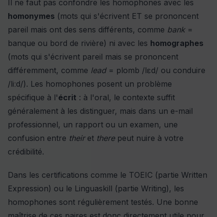
Il ne faut pas confondre les homophones avec les
homonymes
(mots qui s'écrivent ET se prononcent
pareil mais ont des sens différents, comme
bank
=
banque ou bord de rivière) ni avec les
homographes
(mots qui s'écrivent pareil mais se prononcent
différemment, comme
lead
= plomb /lɛd/ ou conduire
/liːd/). Les homophones posent un problème
spécifique à l'
écrit
: à l'oral, le contexte suffit
généralement à les distinguer, mais dans un e-mail
professionnel, un rapport ou un examen, une
confusion entre
their
et
there
peut nuire à votre
crédibilité.
Dans les certifications comme le TOEIC (partie Written
Expression) ou le Linguaskill (partie Writing), les
homophones sont régulièrement testés. Une bonne
maîtrise de ces paires est donc directement utile pour