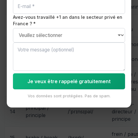
10
flower / flour
/flaʊər/
fleur / fari
Avez-vous travaillé +1 an dans le secteur privé en
paix /
France ? *
11
peace / piece
/piːs/
morceau
verbe / n
12
affect / effect
différent !
(quasi-
homophon
immobile /
stationary /
Je veux être rappelé gratuitement
13
/ˈsteɪʃənri/
fournitures
stationery
de bureau
Vos données sont protégées. Pas de spam.
principal-
principal /
14
/ˈprɪnsɪpəl/
directeur /
principle
principe
frein / pau
15
brake / break
/breɪk/