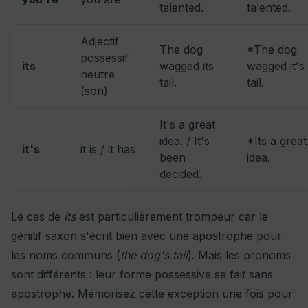
talented.
talented.
Adjectif
The dog
*The dog
possessif
its
wagged its
wagged it's
neutre
tail.
tail.
(son)
It's a great
idea. / It's
*Its a great
it's
it is / it has
been
idea.
decided.
Le cas de
its
est particulièrement trompeur car le
génitif saxon s'écrit bien avec une apostrophe pour
les noms communs (
the dog's tail
). Mais les pronoms
sont différents : leur forme possessive se fait sans
apostrophe. Mémorisez cette exception une fois pour