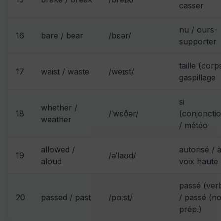
casser
nu / ours-
16
bare / bear
/bɛər/
supporter
taille (corp
17
waist / waste
/weɪst/
gaspillage
si
whether /
18
/ˈwɛðər/
(conjoncti
weather
/ météo
allowed /
autorisé / 
19
/əˈlaʊd/
aloud
voix haute
passé (ver
20
passed / past
/pɑːst/
/ passé (n
prép.)