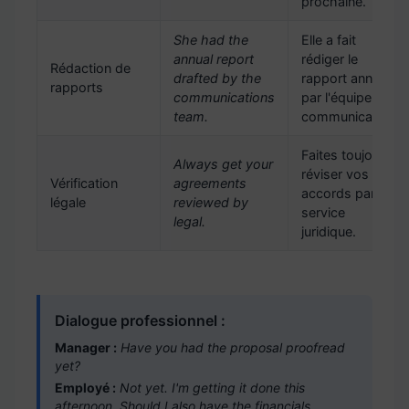
prochaine.
She had the
Elle a fait
annual report
rédiger le
Rédaction de
drafted by the
rapport annuel
rapports
communications
par l'équipe
team.
communication.
Faites toujours
Always get your
réviser vos
Vérification
agreements
accords par le
légale
reviewed by
service
legal.
juridique.
Dialogue professionnel :
Manager :
Have you had the proposal proofread
yet?
Employé :
Not yet. I'm getting it done this
afternoon. Should I also have the financials