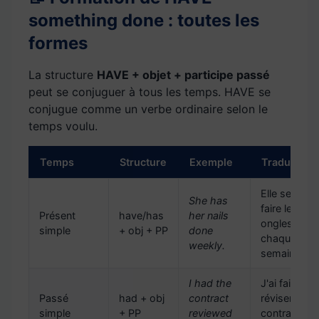
something done : toutes les
formes
La structure
HAVE + objet + participe passé
peut se conjuguer à tous les temps. HAVE se
conjugue comme un verbe ordinaire selon le
temps voulu.
Temps
Structure
Exemple
Traduction
Elle se fait
She has
faire les
Présent
have/has
her nails
ongles
simple
+ obj + PP
done
chaque
weekly.
semaine.
I had the
J'ai fait
Passé
had + obj
contract
réviser le
simple
+ PP
reviewed
contrat