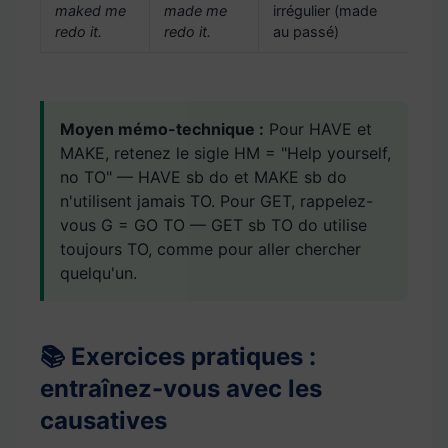
maked me
made me
irrégulier (made
redo it.
redo it.
au passé)
Moyen mémo-technique :
Pour HAVE et
MAKE, retenez le sigle HM = "Help yourself,
no TO" — HAVE sb do et MAKE sb do
n'utilisent jamais TO. Pour GET, rappelez-
vous G = GO TO — GET sb TO do utilise
toujours TO, comme pour aller chercher
quelqu'un.
📚 Exercices pratiques :
entraînez-vous avec les
causatives