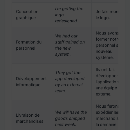
I'm getting the
Conception
Je fais repenser
logo
graphique
le logo.
redesigned.
Nous avons fait
We had our
former notre
Formation du
staff trained on
personnel sur le
personnel
the new
nouveau
system.
système.
Ils ont fait
They got the
développer
Développement
app developed
l'application par
informatique
by an external
une équipe
team.
externe.
Nous ferons
We will have the
expédier les
Livraison de
goods shipped
marchandises
marchandises
next week.
la semaine