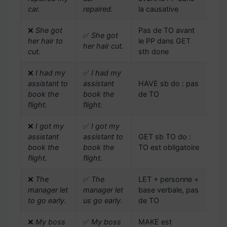
car.
repaired.
la causative
❌
She got
Pas de TO avant
✅
She got
her hair to
le PP dans GET
her hair cut.
cut.
sth done
❌
I had my
✅
I had my
assistant to
assistant
HAVE sb do : pas
book the
book the
de TO
flight.
flight.
❌
I got my
✅
I got my
assistant
assistant to
GET sb TO do :
book the
book the
TO est obligatoire
flight.
flight.
❌
The
✅
The
LET + personne +
manager let
manager let
base verbale, pas
to go early.
us go early.
de TO
❌
My boss
✅
My boss
MAKE est