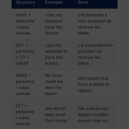
Structure
Exemple
Sens
HAVE +
I had my
J'ai demandé à
personne
assistant
mon assistant de
+ base
book the
réserver les
verbale
tickets.
billets.
GET +
I got my
J'ai persuadé mon
personne
assistant to
assistant de
+ TO +
book the
réserver les
infinitif
tickets.
billets.
MAKE +
My boss
Mon patron m'a
personne
made me
forcé à refaire le
+ base
redo the
rapport.
verbale
report.
LET +
She let her
Elle a laissé son
personne
team work
équipe travailler
+ base
from home.
depuis chez soi.
verbale