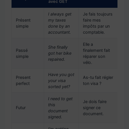
avec GET
I always get
Je fais toujours
Présent
my taxes
faire mes
simple
done by an
impôts par un
accountant.
comptable.
Elle a
She finally
Passé
finalement fait
got her bike
simple
réparer son
repaired.
vélo.
Have you got
Present
As-tu fait régler
your visa
perfect
ton visa ?
sorted yet?
I need to get
Je dois faire
this
Futur
signer ce
document
document.
signed.
I'm getting