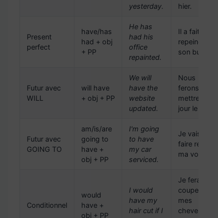
yesterday.
hier.
He has
have/has
Il a fait
Present
had his
had + obj
repeindre
perfect
office
+ PP
son bureau.
repainted.
We will
Nous
Futur avec
will have
have the
ferons
WILL
+ obj + PP
website
mettre à
updated.
jour le site.
am/is/are
I'm going
Je vais
Futur avec
going to
to have
faire réviser
GOING TO
have +
my car
ma voiture.
obj + PP
serviced.
Je ferais
I would
couper
would
have my
mes
Conditionnel
have +
hair cut if I
cheveux si
obj + PP