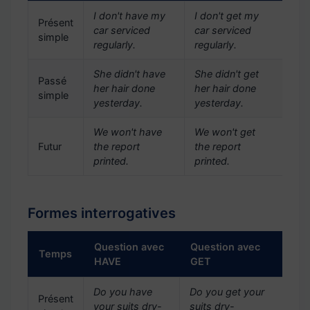
I don't have my
I don't get my
Présent
car serviced
car serviced
simple
regularly.
regularly.
She didn't have
She didn't get
Passé
her hair done
her hair done
simple
yesterday.
yesterday.
We won't have
We won't get
Futur
the report
the report
printed.
printed.
Formes interrogatives
Question avec
Question avec
Temps
HAVE
GET
Do you have
Do you get your
Présent
your suits dry-
suits dry-