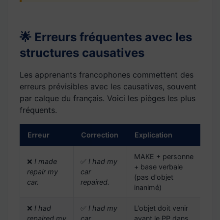
🌟 Erreurs fréquentes avec les
structures causatives
Les apprenants francophones commettent des
erreurs prévisibles avec les causatives, souvent
par calque du français. Voici les pièges les plus
fréquents.
Erreur
Correction
Explication
MAKE + personne
❌
I made
✅
I had my
+ base verbale
repair my
car
(pas d'objet
car.
repaired.
inanimé)
❌
I had
✅
I had my
L'objet doit venir
repaired my
car
avant le PP dans