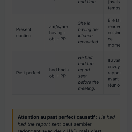
had time.
j'avais le
temps.
Elle fait
She is
am/is/are
rénover sa
Présent
having her
having +
cuisine en
continu
kitchen
obj + PP
ce
renovated.
moment.
He had
Il avait fait
had the
envoyer le
had had +
report
Past perfect
rapport
obj + PP
sent
avant la
before the
réunion.
meeting.
Attention au past perfect causatif :
He had
had the report sent
peut sembler
redondant avec deux HAD, mais c'est