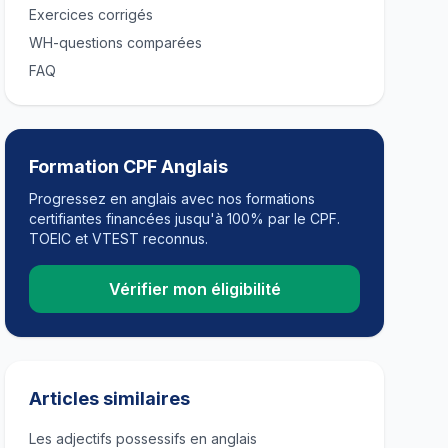
Exercices corrigés
WH-questions comparées
FAQ
Formation CPF Anglais
Progressez en anglais avec nos formations
certifiantes financées jusqu'à 100% par le CPF.
TOEIC et VTEST reconnus.
Vérifier mon éligibilité
Articles similaires
Les adjectifs possessifs en anglais