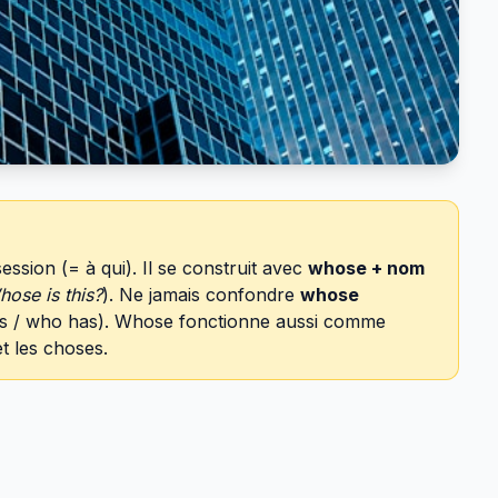
session (= à qui). Il se construit avec
whose + nom
ose is this?
). Ne jamais confondre
whose
s / who has). Whose fonctionne aussi comme
t les choses.