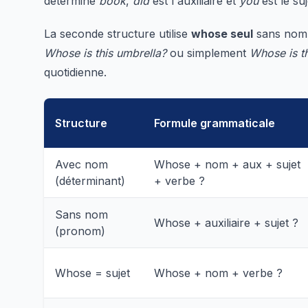
détermine
book
,
did
est l'auxiliaire et
you
est le suj
La seconde structure utilise
whose seul
sans nom e
Whose is this umbrella?
ou simplement
Whose is th
quotidienne.
Structure
Formule grammaticale
Avec nom
Whose + nom + aux + sujet
(déterminant)
+ verbe ?
Sans nom
Whose + auxiliaire + sujet ?
(pronom)
Whose = sujet
Whose + nom + verbe ?