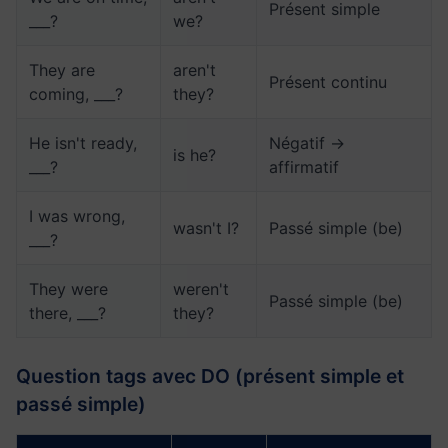
Présent simple
___?
we?
They are
aren't
Présent continu
coming, ___?
they?
He isn't ready,
Négatif →
is he?
___?
affirmatif
I was wrong,
wasn't I?
Passé simple (be)
___?
They were
weren't
Passé simple (be)
there, ___?
they?
Question tags avec DO (présent simple et
passé simple)