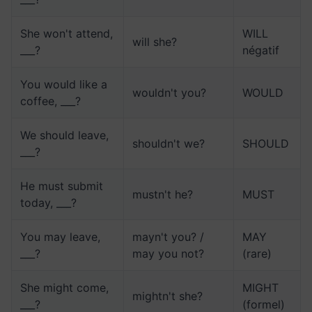
She won't attend,
WILL
will she?
___?
négatif
You would like a
wouldn't you?
WOULD
coffee, ___?
We should leave,
shouldn't we?
SHOULD
___?
He must submit
mustn't he?
MUST
today, ___?
You may leave,
mayn't you? /
MAY
___?
may you not?
(rare)
She might come,
MIGHT
mightn't she?
___?
(formel)