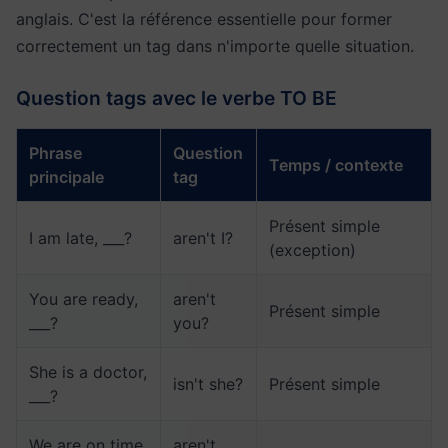
anglais. C'est la référence essentielle pour former
correctement un tag dans n'importe quelle situation.
Question tags avec le verbe TO BE
Phrase
Question
Temps / contexte
principale
tag
Présent simple
I am late, ___?
aren't I?
(exception)
You are ready,
aren't
Présent simple
___?
you?
She is a doctor,
isn't she?
Présent simple
___?
We are on time,
aren't