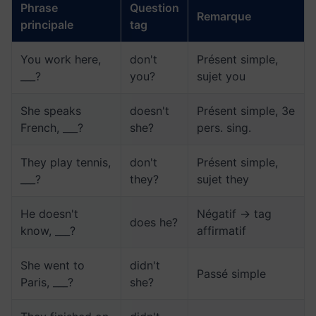
Phrase
Question
Remarque
principale
tag
You work here,
don't
Présent simple,
___?
you?
sujet you
She speaks
doesn't
Présent simple, 3e
French, ___?
she?
pers. sing.
They play tennis,
don't
Présent simple,
___?
they?
sujet they
He doesn't
Négatif → tag
does he?
know, ___?
affirmatif
She went to
didn't
Passé simple
Paris, ___?
she?