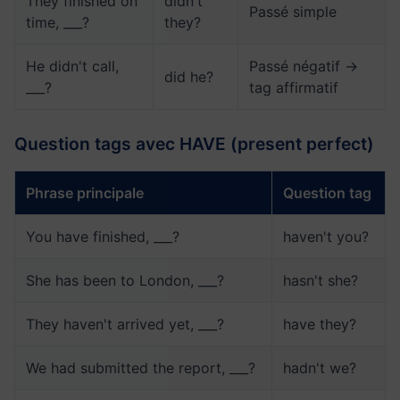
They finished on
didn't
Passé simple
time, ___?
they?
He didn't call,
Passé négatif →
did he?
___?
tag affirmatif
Question tags avec HAVE (present perfect)
Phrase principale
Question tag
You have finished, ___?
haven't you?
She has been to London, ___?
hasn't she?
They haven't arrived yet, ___?
have they?
We had submitted the report, ___?
hadn't we?