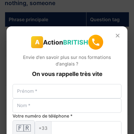
nothing, someone
Phrase principale
Question tag
×
It's raining, ___?
isn't it?
Action
BRITISH
A
There is a problem, ___?
isn't there?
Envie d'en savoir plus sur nos formations
There aren't any issues, ___?
are there?
d'anglais ?
On vous rappelle très vite
Nothing is perfect, ___?
is it?
Everyone knows this, ___?
don't they?
Somebody called, ___?
didn't they?
Votre numéro de téléphone *
Nobody complained, ___?
did they?
🇫🇷
+33