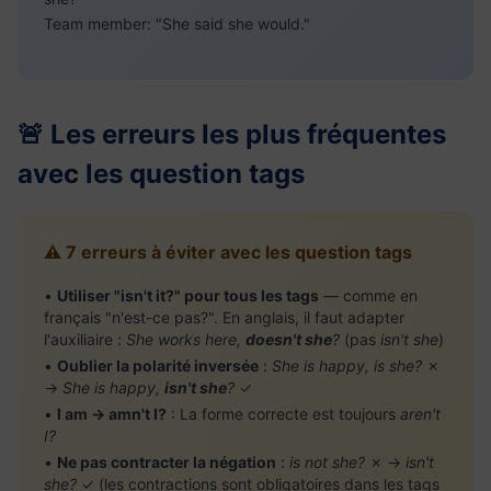
Team member: "She said she would."
🚨 Les erreurs les plus fréquentes
avec les question tags
⚠️ 7 erreurs à éviter avec les question tags
•
Utiliser "isn't it?" pour tous les tags
— comme en
français "n'est-ce pas?". En anglais, il faut adapter
l'auxiliaire :
She works here,
doesn't she
?
(pas
isn't she
)
•
Oublier la polarité inversée
:
She is happy, is she?
✗
→
She is happy,
isn't she
?
✓
•
I am → amn't I?
: La forme correcte est toujours
aren't
I?
•
Ne pas contracter la négation
:
is not she?
✗ →
isn't
she?
✓ (les contractions sont obligatoires dans les tags