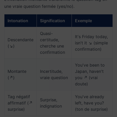
une vraie question fermée (yes/no).
Intonation
Signification
Exemple
Quasi-
It's Friday today,
Descendante
certitude,
isn't it ↘ (simple
(↘)
cherche une
confirmation)
confirmation
You've been to
Montante
Incertitude,
Japan, haven't
(↗)
vraie question
you ↗ (vrai
doute)
Tag négatif
You've already
Surprise,
affirmatif (↗
left, have you?
indignation
surprise)
(ton de surprise)