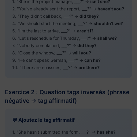
1. "She is the project manager, ___?" →
isn't she?
2. "You've already sent the report, ___?" →
haven't you?
3. "They didn't call back, ___?" →
did they?
4. "We should start the meeting, ___?" →
shouldn't we?
5. "I'm the last to arrive, ___?" →
aren't I?
6. "Let's reschedule for Thursday, ___?" →
shall we?
7. "Nobody complained, ___?" →
did they?
8. "Close the window, ___?" →
will you?
9. "He can't speak German, ___?" →
can he?
10. "There are no issues, ___?" →
are there?
Exercice 2 : Question tags inversés (phrase
négative → tag affirmatif)
💬 Ajoutez le tag affirmatif
1. "She hasn't submitted the form, ___?" →
has she?