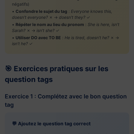
négatifs)
•
Confondre le sujet du tag
:
Everyone knows this,
doesn't everyone?
✗ →
doesn't they?
✓
•
Répéter le nom au lieu du pronom
:
She is here, isn't
Sarah?
✗ →
isn't she?
✓
•
Utiliser DO avec TO BE
:
He is tired, doesn't he?
✗ →
isn't he?
✓
🎯 Exercices pratiques sur les
question tags
Exercice 1 : Complétez avec le bon question
tag
💬 Ajoutez le question tag correct