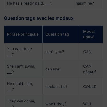
He has already paid, ___?
hasn't he?
Question tags avec les modaux
Modal
Phrase principale
Question tag
utilisé
You can drive,
can't you?
CAN
___?
She can't swim,
CAN
can she?
___?
négatif
He could help,
couldn't he?
COULD
___?
They will come,
won't they?
WILL
___?