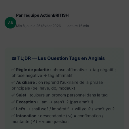
Par l'équipe ActionBRITISH
AB
Mis à jour le 26 février 2026 | Lecture 16 min
📖 TL;DR — Les Question Tags en Anglais
✅
Règle de polarité
: phrase affirmative → tag négatif ;
phrase négative → tag affirmatif
✅
Auxiliaire
: on reprend l'auxiliaire de la phrase
principale (be, have, do, modaux)
✅
Sujet
: toujours un pronom personnel dans le tag
✅
Exception
: I am → aren't I? (pas amn't I)
✅
Let's
→ shall we? / impératif → will you? / won't you?
✅
Intonation
: descendante (↘) = confirmation /
montante (↗) = vraie question