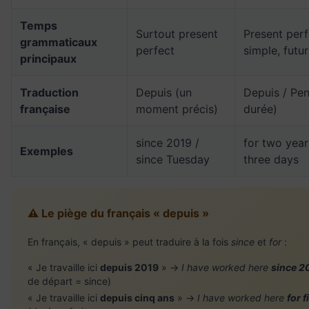
Temps
Surtout present
Present perf
grammaticaux
perfect
simple, futur
principaux
Traduction
Depuis (un
Depuis / Pe
française
moment précis)
durée)
since 2019 /
for two year
Exemples
since Tuesday
three days
⚠️ Le piège du français « depuis »
En français, « depuis » peut traduire à la fois
since
et
for
:
« Je travaille ici
depuis 2019
» →
I have worked here
since 2
de départ = since)
« Je travaille ici
depuis cinq ans
» →
I have worked here
for f