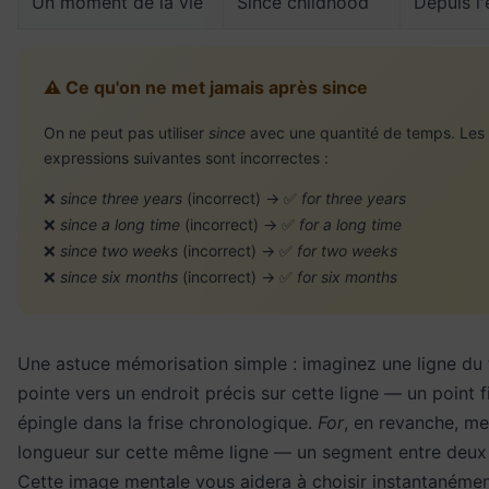
Un moment de la vie
Since childhood
Depuis l
⚠️ Ce qu'on ne met jamais après since
On ne peut pas utiliser
since
avec une quantité de temps. Les
expressions suivantes sont incorrectes :
❌
since three years
(incorrect) → ✅
for three years
❌
since a long time
(incorrect) → ✅
for a long time
❌
since two weeks
(incorrect) → ✅
for two weeks
❌
since six months
(incorrect) → ✅
for six months
Une astuce mémorisation simple : imaginez une ligne du
pointe vers un endroit précis sur cette ligne — un point f
épingle dans la frise chronologique.
For
, en revanche, m
longueur sur cette même ligne — un segment entre deux 
Cette image mentale vous aidera à choisir instantanéme