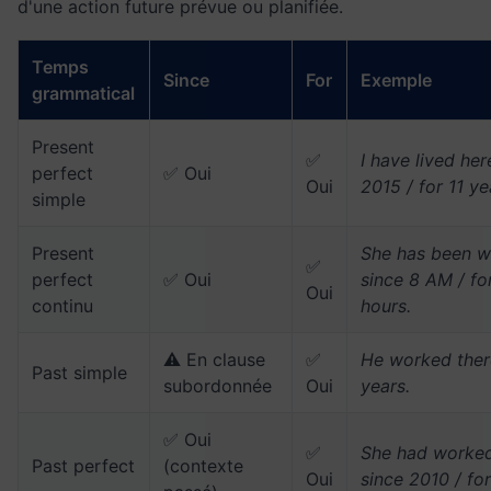
d'une action future prévue ou planifiée.
Temps
Since
For
Exemple
grammatical
Present
✅
I have lived her
perfect
✅ Oui
Oui
2015 / for 11 ye
simple
Present
She has been w
✅
perfect
✅ Oui
since 8 AM / fo
Oui
continu
hours.
⚠️ En clause
✅
He worked ther
Past simple
subordonnée
Oui
years.
✅ Oui
✅
She had worked
Past perfect
(contexte
Oui
since 2010 / fo