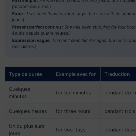
Past simple :
He worked in London for two years.
(Il a travail
pendant deux ans.)
Futur :
I will be in Paris for three days.
(Je serai à Paris pendan
jours.)
Present perfect continu :
She has been studying for four hour
étudie depuis quatre heures.)
Expression vague :
I haven't seen him for ages.
(Je ne l'ai pa
des lustres.)
Type de durée
Exemple avec for
Traduction
Quelques
for ten minutes
pendant dix 
minutes
Quelques heures
for three hours
pendant trois
Un ou plusieurs
for two days
pendant deux
jours