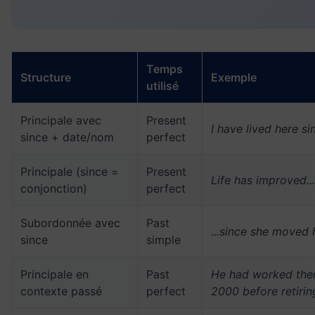
Temps
Structure
Exemple
utilisé
Principale avec
Present
I have lived here si
since + date/nom
perfect
Principale (since =
Present
Life has improved...
conjonction)
perfect
Subordonnée avec
Past
...since she moved 
since
simple
Principale en
Past
He had worked ther
contexte passé
perfect
2000 before retirin