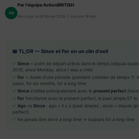
Par l'équipe ActionBRITISH
AB
Mis à jour le 26 février 2026 | Lecture 18 min
📖 TL;DR — Since et For en un clin d'oeil
✅
Since
= point de départ précis dans le temps (depuis quan
2018, since Monday, since I was a child
✅
For
= durée d'une période (pendant combien de temps ?) 
years, for six months, for a long time
✅
Since
s'utilise principalement avec le
present perfect
(have
✅
For
fonctionne avec le present perfect, le past simple ET le 
✅
Ago
vs
Since
: ago = il y a (past simple) ; since = depuis (p
perfect)
✅ Ne jamais dire
since a long time
→ toujours
for a long time