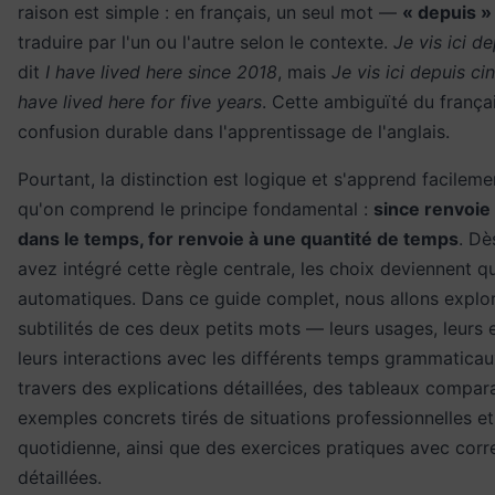
raison est simple : en français, un seul mot —
« depuis »
traduire par l'un ou l'autre selon le contexte.
Je vis ici d
dit
I have lived here since 2018
, mais
Je vis ici depuis ci
have lived here for five years
. Cette ambiguïté du frança
confusion durable dans l'apprentissage de l'anglais.
Pourtant, la distinction est logique et s'apprend facileme
qu'on comprend le principe fondamental :
since renvoie 
dans le temps, for renvoie à une quantité de temps
. Dè
avez intégré cette règle centrale, les choix deviennent q
automatiques. Dans ce guide complet, nous allons explor
subtilités de ces deux petits mots — leurs usages, leurs 
leurs interactions avec les différents temps grammatica
travers des explications détaillées, des tableaux compara
exemples concrets tirés de situations professionnelles et
quotidienne, ainsi que des exercices pratiques avec corr
détaillées.