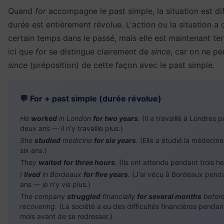
Quand
for
accompagne le past simple, la situation est dif
durée est entièrement révolue. L'action ou la situation a 
certain temps dans le passé, mais elle est maintenant te
ici que
for
se distingue clairement de
since
, car on ne peu
since
(préposition) de cette façon avec le past simple.
💬 For + past simple (durée révolue)
He
worked
in London
for two years
.
(Il a travaillé à Londres 
deux ans — il n'y travaille plus.)
She
studied
medicine
for six years
.
(Elle a étudié la médecin
six ans.)
They
waited
for three hours
.
(Ils ont attendu pendant trois he
I
lived
in Bordeaux
for five years
.
(J'ai vécu à Bordeaux pend
ans — je n'y vis plus.)
The company
struggled
financially
for several months
befor
recovering.
(La société a eu des difficultés financières pendan
mois avant de se redresser.)