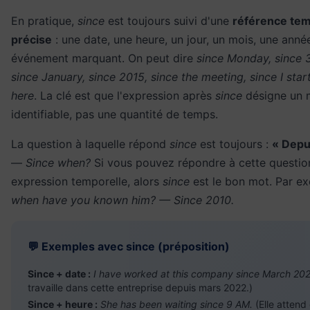
En pratique,
since
est toujours suivi d'une
référence tem
précise
: une date, une heure, un jour, un mois, une anné
événement marquant. On peut dire
since Monday, since 3
since January, since 2015, since the meeting, since I sta
here
. La clé est que l'expression après
since
désigne un
identifiable, pas une quantité de temps.
La question à laquelle répond
since
est toujours :
« Depu
—
Since when?
Si vous pouvez répondre à cette questio
expression temporelle, alors
since
est le bon mot. Par e
when have you known him? — Since 2010.
💬 Exemples avec since (préposition)
Since + date :
I have worked at this company since March 202
travaille dans cette entreprise depuis mars 2022.)
Since + heure :
She has been waiting since 9 AM.
(Elle attend