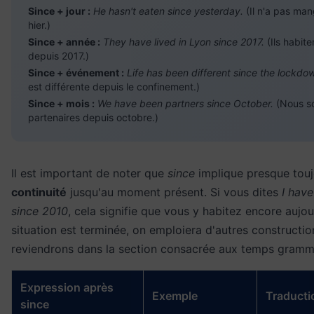
Since + jour :
He hasn't eaten since yesterday.
(Il n'a pas ma
hier.)
Since + année :
They have lived in Lyon since 2017.
(Ils habite
depuis 2017.)
Since + événement :
Life has been different since the lockdo
est différente depuis le confinement.)
Since + mois :
We have been partners since October.
(Nous 
partenaires depuis octobre.)
Il est important de noter que
since
implique presque touj
continuité
jusqu'au moment présent. Si vous dites
I have
since 2010
, cela signifie que vous y habitez encore aujour
situation est terminée, on emploiera d'autres constructi
reviendrons dans la section consacrée aux temps gramm
Expression après
Exemple
Traducti
since