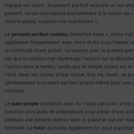
logique est claire : le present perfect exprime un lien en
présent, ce qui correspond parfaitement à la notion de
dans le passé, toujours vrai maintenant ».
Le
present perfect continu
(
have/has been + verbe-ing
)
également fréquemment avec
since
et
for
pour insister s
la continuité d'une action. La nuance avec le present per
est que le continu met davantage l'accent sur le déroul
l'action dans le temps, tandis que le simple insiste sur le 
l'état. Avec les verbes d'état (
know, live, be, have
), on pr
généralement le present perfect simple même pour une s
continue.
Le
past simple
s'emploie avec
for
(mais pas avec
since
d
fonction principale de préposition) pour parler d'une act
pendant une période définie dans le passé et qui est mai
terminée. Le
futur
accueille également
for
pour exprimer