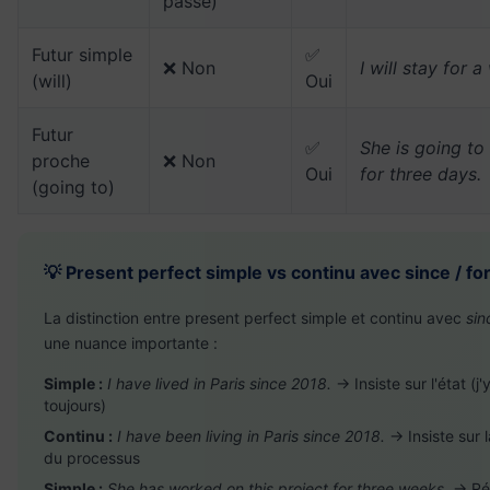
passé)
Futur simple
✅
❌ Non
I will stay for a
(will)
Oui
Futur
✅
She is going t
proche
❌ Non
Oui
for three days.
(going to)
💡 Present perfect simple vs continu avec since / fo
La distinction entre present perfect simple et continu avec
sin
une nuance importante :
Simple :
I have lived in Paris since 2018.
→ Insiste sur l'état (j'y
toujours)
Continu :
I have been living in Paris since 2018.
→ Insiste sur l
du processus
Simple :
She has worked on this project for three weeks.
→ Rés