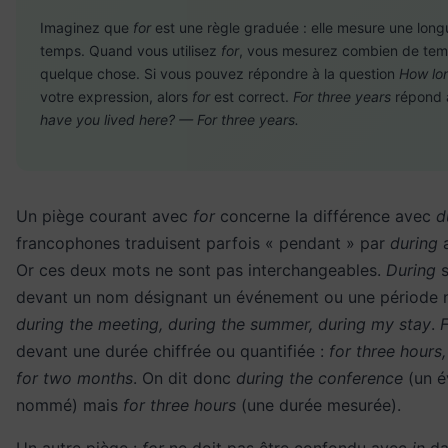
Imaginez que
for
est une règle graduée : elle mesure une long
temps. Quand vous utilisez
for
, vous mesurez combien de tem
quelque chose. Si vous pouvez répondre à la question
How lo
votre expression, alors
for
est correct.
For three years
répond
have you lived here? — For three years.
Un piège courant avec
for
concerne la différence avec
d
francophones traduisent parfois « pendant » par
during
a
Or ces deux mots ne sont pas interchangeables.
During
s
devant un nom désignant un événement ou une période
during the meeting, during the summer, during my stay
.
F
devant une durée chiffrée ou quantifiée :
for three hours,
for two months
. On dit donc
during the conference
(un é
nommé) mais
for three hours
(une durée mesurée).
Un autre piège :
for
ne doit pas être confondu avec
in
da