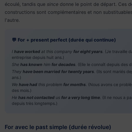
écoulé, tandis que
since
donne le point de départ. Ces d
constructions sont complémentaires et non substituables
l'autre.
💬 For + present perfect (durée qui continue)
I
have worked
at this company
for eight years
.
(Je travaille 
entreprise depuis huit ans.)
She
has known
him
for decades
.
(Elle le connaît depuis des 
They
have been married
for twenty years
.
(Ils sont mariés de
ans.)
We
have had
this problem
for months
.
(Nous avons ce probl
des mois.)
He
has not contacted
us
for a very long time
.
(Il ne nous a p
depuis très longtemps.)
For avec le past simple (durée révolue)