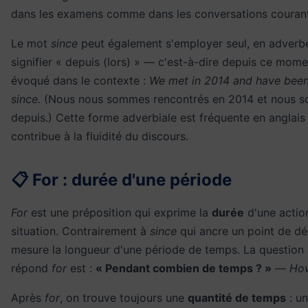
dans les examens comme dans les conversations couran
Le mot
since
peut également s'employer seul, en adverb
signifier « depuis (lors) » — c'est-à-dire depuis ce mome
évoqué dans le contexte :
We met in 2014 and have been
since.
(Nous nous sommes rencontrés en 2014 et nous 
depuis.) Cette forme adverbiale est fréquente en anglais 
contribue à la fluidité du discours.
📋 For : durée d'une période
For
est une préposition qui exprime la
durée
d'une actio
situation. Contrairement à
since
qui ancre un point de d
mesure la longueur d'une période de temps. La question 
répond
for
est :
« Pendant combien de temps ? »
—
How
Après
for
, on trouve toujours une
quantité de temps
: u