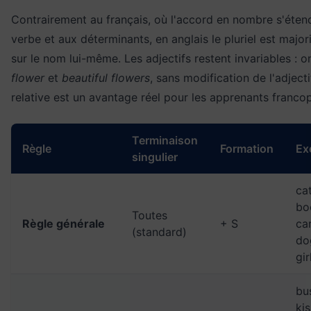
Contrairement au français, où l'accord en nombre s'étend 
verbe et aux déterminants, en anglais le pluriel est majo
sur le nom lui-même. Les adjectifs restent invariables : o
flower
et
beautiful flowers
, sans modification de l'adjecti
relative est un avantage réel pour les apprenants franco
Terminaison
Règle
Formation
Ex
singulier
ca
bo
Toutes
Règle générale
+ S
ca
(standard)
do
gir
bu
ki