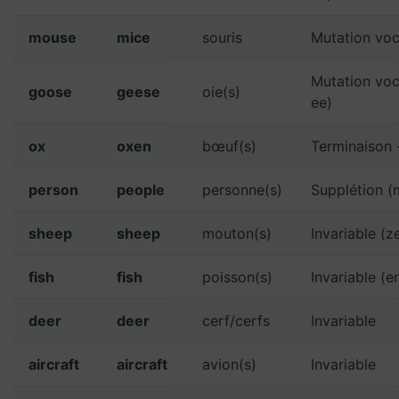
mouse
mice
souris
Mutation voc
Mutation voc
goose
geese
oie(s)
ee)
ox
oxen
bœuf(s)
Terminaison 
person
people
personne(s)
Supplétion (m
sheep
sheep
mouton(s)
Invariable (z
fish
fish
poisson(s)
Invariable (e
deer
deer
cerf/cerfs
Invariable
aircraft
aircraft
avion(s)
Invariable