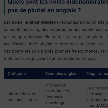
Quels sont les noms indénombrable
pas de pluriel en anglais ?
Les
noms indénombrables
(
uncountable nouns
) dési
concepts abstraits, des matières ou des substances q
pas compter individuellement. Ils n'ont pas de pluriel, 
avec l'article indéfini
a/an
, et prennent un verbe au sing
des points les plus piégés pour les francophones, car 
mots ont un équivalent dénombrable en français.
Catégorie
Exemples anglais
Piège franç
information,
Ces mots pr
news, advice,
Informations et
en français
feedback,
communications
information
knowledge,
mais JAMAIS