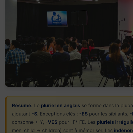
Résumé.
Le
pluriel en anglais
se forme dans la plupa
ajoutant
-S
. Exceptions clés :
-ES
pour les sibilants,
-
consonne + Y,
-VES
pour -F/-FE. Les
pluriels irrégul
men, child → children) sont à mémoriser. Les
indénom