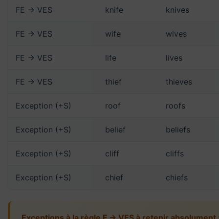
FE → VES
knife
knives
FE → VES
wife
wives
FE → VES
life
lives
FE → VES
thief
thieves
Exception (+S)
roof
roofs
Exception (+S)
belief
beliefs
Exception (+S)
cliff
cliffs
Exception (+S)
chief
chiefs
Exceptions à la règle F → VES à retenir absolument 