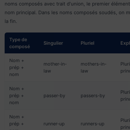
noms composés avec trait d'union, le premier élément
nom principal. Dans les noms composés soudés, on mar
la fin.
Type de
Singulier
Pluriel
Expl
composé
Nom +
mother-in-
mothers-in-
Plur
prép +
law
law
prin
nom
Nom +
Plur
prép +
passer-by
passers-by
prin
nom
Nom +
Plur
prép +
runner-up
runners-up
prin