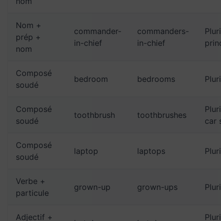
nom
Nom +
commander-
commanders-
Plur
prép +
in-chief
in-chief
prin
nom
Composé
bedroom
bedrooms
Pluri
soudé
Composé
Plur
toothbrush
toothbrushes
soudé
car 
Composé
laptop
laptops
Pluri
soudé
Verbe +
grown-up
grown-ups
Pluri
particule
Adjectif +
Plur