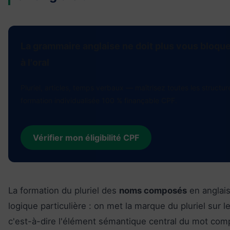
La grammaire anglaise ne doit plus vous bloquer
à l'oral
Pluriel, articles, temps verbaux — maîtrisez toutes les structu
formation individualisée 100 % finançable CPF.
Vérifier mon éligibilité CPF
La formation du pluriel des
noms composés
en anglais
logique particulière : on met la marque du pluriel sur l
c'est-à-dire l'élément sémantique central du mot com