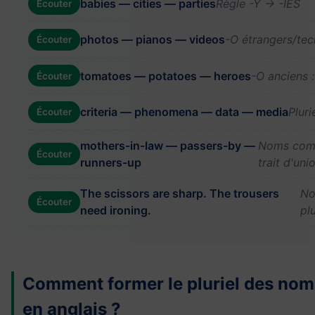
babies — cities — parties
Règle -Y → -IES
Écouter
photos — pianos — videos
-O étrangers/tec
Écouter
tomatoes — potatoes — heroes
-O anciens 
Écouter
criteria — phenomena — data — media
Pluri
Écouter
mothers-in-law — passers-by —
Noms com
Écouter
runners-up
trait d'uni
The scissors are sharp. The trousers
No
Écouter
need ironing.
plu
Comment former le pluriel des no
en anglais ?