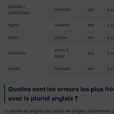
glasses /
lunettes
are
a p
spectacles
tights
collants
are
a p
pliers
pinces
are
a p
pince à
tweezers
are
a p
épiler
scales
balance
are
a p
Quelles sont les erreurs les plus fr
avec le pluriel anglais ?
Le pluriel en anglais est semé de pièges, notamment p