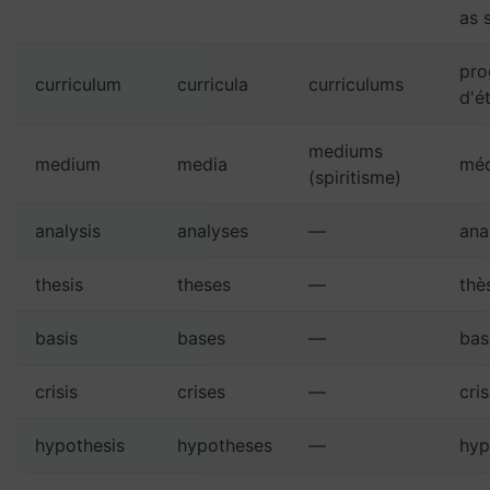
as 
pro
curriculum
curricula
curriculums
d'é
mediums
medium
media
méd
(spiritisme)
analysis
analyses
—
ana
thesis
theses
—
thè
basis
bases
—
bas
crisis
crises
—
cris
hypothesis
hypotheses
—
hyp