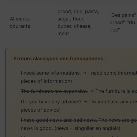
bread, rice, pasta,
"Des pains"
Aliments
sugar, flour,
bread", "du
courants
butter, cheese,
rice"
meat
Erreurs classiques des francophones :
I need some informations.
→ I need some informat
pieces of information)
The furnitures are expensive.
→ The furniture is e
Do you have any advices?
→ Do you have any adv
pieces of advice)
I have good news and bad news. The news are go
news is good. (
news
= singulier en anglais)