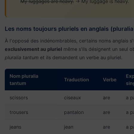
My luggages are heavy.
→ My luggage is heavy.
Les noms toujours pluriels en anglais (plurali
À l'opposé des indénombrables, certains noms anglais s'u
exclusivement au pluriel
même s'ils désignent un seul ob
pluralia tantum
et ils demandent un verbe au pluriel.
Nom pluralia
Exp
Traduction
Verbe
tantum
sin
scissors
ciseaux
are
a p
trousers
pantalon
are
a p
jeans
jean
are
a p