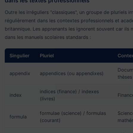
dans les textes professionnels
Outre les irréguliers "classiques", un groupe de pluriels ir
régulièrement dans les contextes professionnels et acad
britannique. Les apprenants les ignorent souvent car ils 
dans les manuels scolaires standards :
Singulier
Pluriel
Contex
Docume
appendix
appendices (ou appendixes)
thèses
indices (finance) / indexes
index
Financ
(livres)
formulae (science) / formulas
Scienc
formula
(courant)
mathé