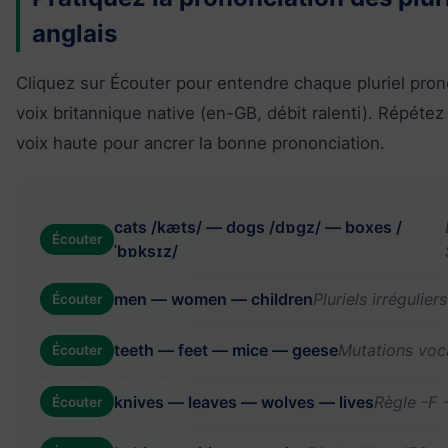
anglais
Cliquez sur Écouter pour entendre chaque pluriel pro
voix britannique native (en-GB, débit ralenti). Répét
voix haute pour ancrer la bonne prononciation.
cats /kæts/ — dogs /dɒɡz/ — boxes /
Écouter
ˈbɒksɪz/
men — women — children
Pluriels irrégulier
Écouter
teeth — feet — mice — geese
Mutations voc
Écouter
knives — leaves — wolves — lives
Règle -F
Écouter