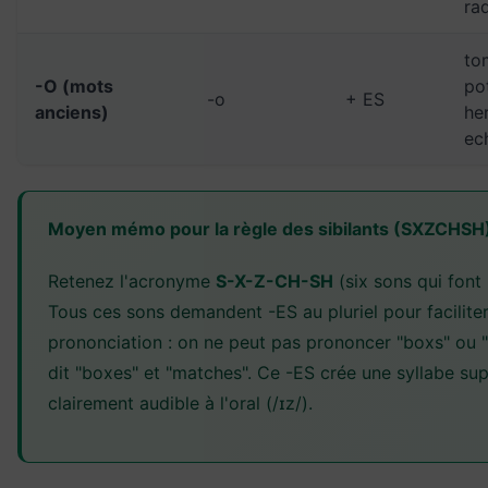
ra
to
-O (mots
po
-o
+ ES
anciens)
he
ec
Moyen mémo pour la règle des sibilants (SXZCHSH)
Retenez l'acronyme
S-X-Z-CH-SH
(six sons qui font 
Tous ces sons demandent -ES au pluriel pour faciliter
prononciation : on ne peut pas prononcer "boxs" ou
dit "boxes" et "matches". Ce -ES crée une syllabe su
clairement audible à l'oral (/ɪz/).