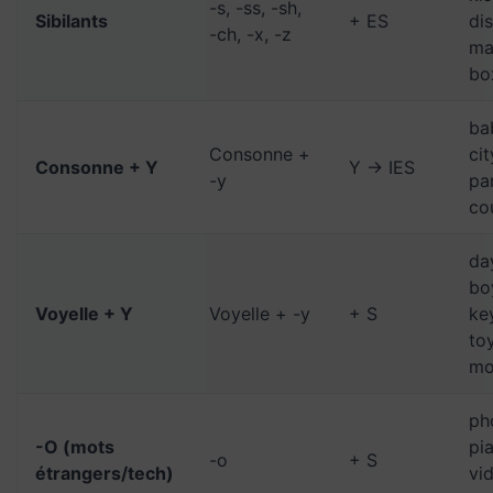
-s, -ss, -sh,
Sibilants
+ ES
di
-ch, -x, -z
ma
bo
ba
Consonne +
cit
Consonne + Y
Y → IES
-y
pa
co
da
bo
Voyelle + Y
Voyelle + -y
+ S
ke
to
mo
ph
-O (mots
pi
-o
+ S
étrangers/tech)
vi