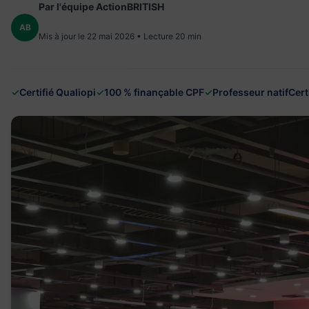
Par l'équipe ActionBRITISH
AB
Mis à jour le 22 mai 2026 • Lecture 20 min
✓
Certifié Qualiopi
✓
100 % finançable CPF
✓
Professeur natif
Cert