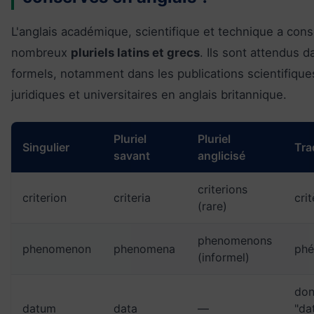
L'anglais académique, scientifique et technique a con
nombreux
pluriels latins et grecs
. Ils sont attendus 
formels, notamment dans les publications scientifique
juridiques et universitaires en anglais britannique.
Pluriel
Pluriel
Singulier
Tra
savant
anglicisé
criterions
criterion
criteria
crit
(rare)
phenomenons
phenomenon
phenomena
phé
(informel)
don
datum
data
—
"da