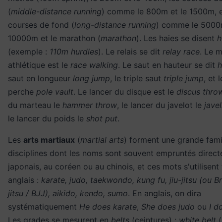
(
middle-distance running
) comme le 800m et le 1500m, e
courses de fond (
long-distance running
) comme le 5000m
10000m et le marathon (
marathon
). Les haies se disent
h
(exemple :
110m hurdles
). Le relais se dit
relay race
. Le 
athlétique est le
race walking
. Le saut en hauteur se dit
h
saut en longueur
long jump
, le triple saut
triple jump
, et 
perche
pole vault
. Le lancer du disque est le
discus thro
du marteau le
hammer throw
, le lancer du javelot le
jave
le lancer du poids le
shot put
.
Les
arts martiaux
(
martial arts
) forment une grande fami
disciplines dont les noms sont souvent empruntés direc
japonais, au coréen ou au chinois, et ces mots s'utilisent 
anglais :
karate, judo, taekwondo, kung fu, jiu-jitsu (ou Bra
jitsu / BJJ), aikido, kendo, sumo
. En anglais, on dira
systématiquement
He does karate
,
She does judo
ou
I d
Les grades se mesurent en
belts
(ceintures) :
white belt
(