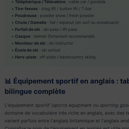
•
Téléphérique / Télécabine
: cable car / gondola
•
Tire-fesses
: drag lift / button lift / T-bar
•
Poudreuse
: powder snow / fresh powder
•
Chute / Gamelle
: fall / wipeout (en surf ou snowboard)
•
Forfait de ski
: ski pass / lift pass
•
Casque
: helmet (fortement recommandé)
•
Moniteur de ski
: ski instructor
•
École de ski
: ski school
•
Hors-piste
: off-piste / backcountry skiing
📊 Équipement sportif en anglais : ta
bilingue complète
L'équipement sportif (
sports equipment
ou
sporting goo
domaine de vocabulaire très riche en anglais, avec des t
varient parfois entre l'anglais britannique et l'anglais amé
Connaître le nom de l'équipement en anglais est utile n