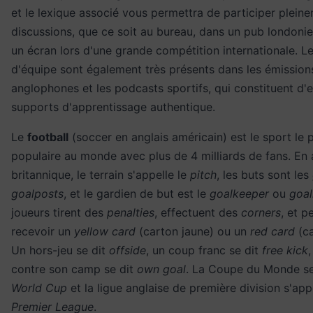
et le lexique associé vous permettra de participer plein
discussions, que ce soit au bureau, dans un pub londoni
un écran lors d'une grande compétition internationale. L
d'équipe sont également très présents dans les émission
anglophones et les podcasts sportifs, qui constituent d'e
supports d'apprentissage authentique.
Le
football
(soccer en anglais américain) est le sport le 
populaire au monde avec plus de 4 milliards de fans. En 
britannique, le terrain s'appelle le
pitch
, les buts sont les
goalposts
, et le gardien de but est le
goalkeeper
ou
goal
joueurs tirent des
penalties
, effectuent des
corners
, et p
recevoir un
yellow card
(carton jaune) ou un
red card
(ca
Un hors-jeu se dit
offside
, un coup franc se dit
free kick
,
contre son camp se dit
own goal
. La Coupe du Monde se
World Cup
et la ligue anglaise de première division s'appe
Premier League
.