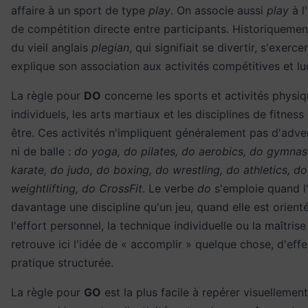
affaire à un sport de type
play
. On associe aussi
play
à l
de compétition directe entre participants. Historiquemen
du vieil anglais
plegian
, qui signifiait se divertir, s'exerc
explique son association aux activités compétitives et lu
La règle pour
DO
concerne les sports et activités physi
individuels, les arts martiaux et les disciplines de fitness
être. Ces activités n'impliquent généralement pas d'adver
ni de balle :
do yoga, do pilates, do aerobics, do gymnas
karate, do judo, do boxing, do wrestling, do athletics, do
weightlifting, do CrossFit
. Le verbe
do
s'emploie quand l'
davantage une discipline qu'un jeu, quand elle est orient
l'effort personnel, la technique individuelle ou la maîtrise
retrouve ici l'idée de « accomplir » quelque chose, d'eff
pratique structurée.
La règle pour
GO
est la plus facile à repérer visuellement 