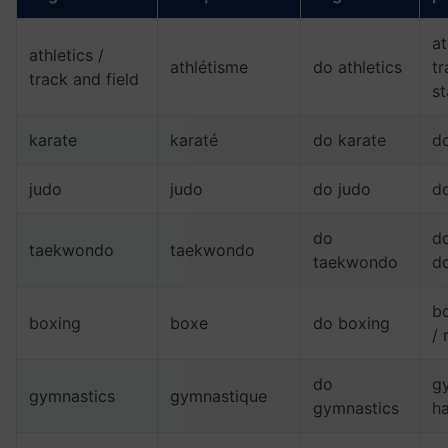
at
athletics /
athlétisme
do athletics
tr
track and field
s
karate
karaté
do karate
d
judo
judo
do judo
d
do
do
taekwondo
taekwondo
taekwondo
d
b
boxing
boxe
do boxing
/ 
do
g
gymnastics
gymnastique
gymnastics
ha