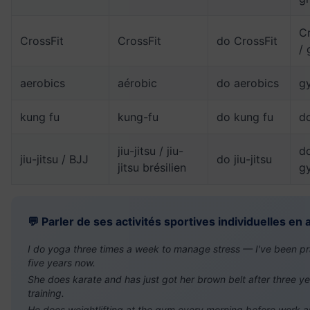
C
CrossFit
CrossFit
do CrossFit
/
aerobics
aérobic
do aerobics
gy
kung fu
kung-fu
do kung fu
do
jiu-jitsu / jiu-
do
jiu-jitsu / BJJ
do jiu-jitsu
jitsu brésilien
g
💬 Parler de ses activités sportives individuelles en 
I do yoga three times a week to manage stress — I've been pra
five years now.
She does karate and has just got her brown belt after three ye
training.
He does weightlifting at the gym every morning before work 