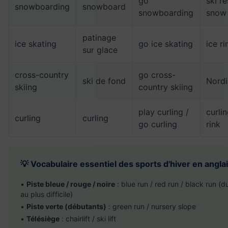
go
ski re
snowboarding
snowboard
snowboarding
snow
patinage
ice skating
go ice skating
ice ri
sur glace
cross-country
go cross-
ski de fond
Nordic
skiing
country skiing
play curling /
curlin
curling
curling
go curling
rink
💡 Vocabulaire essentiel des sports d'hiver en angla
•
Piste bleue / rouge / noire
: blue run / red run / black run (du
au plus difficile)
•
Piste verte (débutants)
: green run / nursery slope
•
Télésiège
: chairlift / ski lift