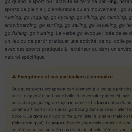
go
quand le sport ou l'activité se termine par
-ing
, nota
sports de plein air, d'endurance ou en mouvement :
go s
running, go jogging, go cycling, go hiking, go climbing, g
snowboarding, go surfing, go sailing, go kayaking, go hor
go fishing, go hunting
. Le verbe
go
évoque l'idée de se d
un lieu ou de partir pratiquer une activité, ce qui colle p
avec ces sports pratiqués à l'extérieur ou dans un envi
naturel spécifique.
⚠️ Exceptions et cas particuliers à connaître
Quelques sports échappent partiellement à la logique principa
utilise
play golf
(sport avec balle et adversaire potentiel) mais
aussi dire
go golfing
de façon informelle. La
boxe
utilise
do bo
comme art martial mais aussi
go boxing
dans le sens « aller fai
boxe ». La
gym
se dit
go to the gym
(aller à la salle) mais on f
(faire de la gym). Le
yoga
utilise
do yoga
mais certains disent
en référence au cours. En cas de doute absolu, référez-vous à 