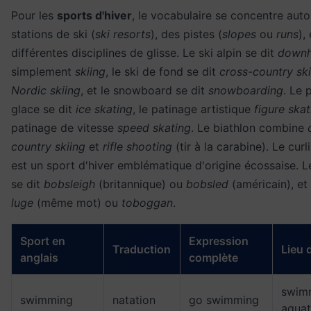
Pour les
sports d'hiver
, le vocabulaire se concentre aut
stations de ski (
ski resorts
), des pistes (
slopes
ou
runs
),
différentes disciplines de glisse. Le ski alpin se dit
downhi
simplement
skiing
, le ski de fond se dit
cross-country ski
Nordic skiing
, et le snowboard se dit
snowboarding
. Le 
glace se dit
ice skating
, le patinage artistique
figure skat
patinage de vitesse
speed skating
. Le biathlon combine
country skiing
et
rifle shooting
(tir à la carabine). Le curl
est un sport d'hiver emblématique d'origine écossaise. L
se dit
bobsleigh
(britannique) ou
bobsled
(américain), et 
luge
(même mot) ou
toboggan
.
Sport en
Expression
Traduction
Lieu 
anglais
complète
swimm
swimming
natation
go swimming
aquat