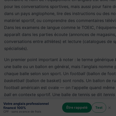
pour les conversations sportives, mais aussi pour faire 
dans un pays anglophone, lire des instructions ou des no
matériel sportif, ou comprendre des commentaires télévis
Dans les examens de langue comme le TOEIC, l'équipeme
apparaît dans les parties écoute (annonces de magasins,
conversations entre athlètes) et lecture (catalogues de sp
spécialisés).
Un premier point important à noter : le terme générique
une balle ou un ballon en général, mais l'anglais nomme
chaque balle selon son sport. Un
football
(ballon de foot
basketball
(ballon de basket) sont ronds. Un ballon de r
football américain est ovale — on l'appelle quand même
ball
en contexte sportif. Une balle de tennis se dit
tennis 
balle de golf se dit
golf ball
, et une balle de cricket se di
Votre anglais professionnel
×
Être rappelé
Test
financé 100%
(balle dure en cuir rouge). Le palet de hockey sur glace 
CPF · sans avance de frais
Le volant de badminton se dit
shuttlecock
ou simplemen