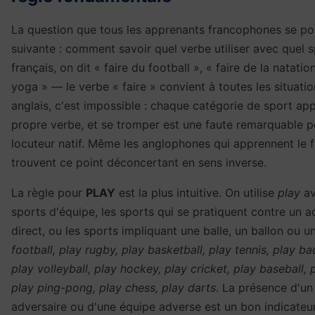
La question que tous les apprenants francophones se pos
suivante : comment savoir quel verbe utiliser avec quel s
français, on dit « faire du football », « faire de la natation
yoga » — le verbe « faire » convient à toutes les situatio
anglais, c'est impossible : chaque catégorie de sport app
propre verbe, et se tromper est une faute remarquable p
locuteur natif. Même les anglophones qui apprennent le f
trouvent ce point déconcertant en sens inverse.
La règle pour
PLAY
est la plus intuitive. On utilise
play
av
sports d'équipe, les sports qui se pratiquent contre un a
direct, ou les sports impliquant une balle, un ballon ou u
football, play rugby, play basketball, play tennis, play b
play volleyball, play hockey, play cricket, play baseball, p
play ping-pong, play chess, play darts
. La présence d'un
adversaire ou d'une équipe adverse est un bon indicateur