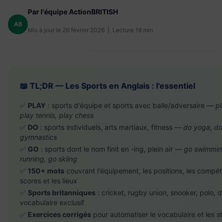
Par l'équipe ActionBRITISH
AB
Mis à jour le 26 février 2026 | Lecture 18 min
📖 TL;DR — Les Sports en Anglais : l'essentiel
✅
PLAY
: sports d'équipe et sports avec balle/adversaire —
pl
play tennis, play chess
✅
DO
: sports individuels, arts martiaux, fitness —
do yoga, do
gymnastics
✅
GO
: sports dont le nom finit en -ing, plein air —
go swimmin
running, go skiing
✅
150+ mots
couvrant l'équipement, les positions, les compéti
scores et les lieux
✅
Sports britanniques
: cricket, rugby union, snooker, polo, 
vocabulaire exclusif
✅
Exercices corrigés
pour automatiser le vocabulaire et les s