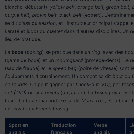
blanche, débutant),
yellow belt, orange belt, green belt, b
purple belt, brown belt, black belt
(expert). L'entraînemen
se dit
class
ou
session
, et l'instructeur principal s'appell
karaté et judo) ou
master
dans d'autres disciplines. Un
d
lieu de pratique.
La
boxe
(
boxing
) se pratique dans un
ring
, avec des
box
(gants de boxe) et un
mouthguard
(protège-dents). Le
h
(sac de frappe) et le
speed bag
(poire de vitesse) sont l
équipements d'entraînement. Un combat se dit
bout
ou
f
en
rounds
. On peut gagner par
knock-out (KO)
, par
techn
out (TKO)
ou aux
points
(
on points
). La
boxing gym
est l
boxe. La boxe thaïlandaise se dit
Muay Thai
, et la boxe 
dit
savate
ou
French boxing
.
Sport en
Traduction
Verbe
Li
anglais
française
anglais
pr