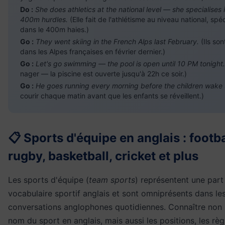
Do :
She does athletics at the national level — she specialises 
400m hurdles.
(Elle fait de l'athlétisme au niveau national, spé
dans le 400m haies.)
Go :
They went skiing in the French Alps last February.
(Ils son
dans les Alpes françaises en février dernier.)
Go :
Let's go swimming — the pool is open until 10 PM tonight.
nager — la piscine est ouverte jusqu'à 22h ce soir.)
Go :
He goes running every morning before the children wake 
courir chaque matin avant que les enfants se réveillent.)
📋 Sports d'équipe en anglais : footba
rugby, basketball, cricket et plus
Les sports d'équipe (
team sports
) représentent une par
vocabulaire sportif anglais et sont omniprésents dans le
conversations anglophones quotidiennes. Connaître non 
nom du sport en anglais, mais aussi les positions, les rè