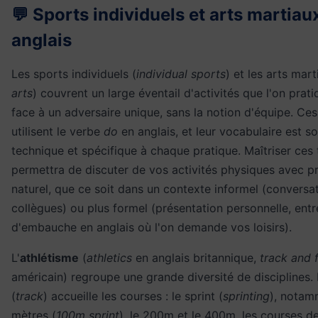
💬 Sports individuels et arts martiau
anglais
Les sports individuels (
individual sports
) et les arts mart
arts
) couvrent un large éventail d'activités que l'on prat
face à un adversaire unique, sans la notion d'équipe. Ces
utilisent le verbe
do
en anglais, et leur vocabulaire est s
technique et spécifique à chaque pratique. Maîtriser ces
permettra de discuter de vos activités physiques avec pr
naturel, que ce soit dans un contexte informel (conversa
collègues) ou plus formel (présentation personnelle, entr
d'embauche en anglais où l'on demande vos loisirs).
L'
athlétisme
(
athletics
en anglais britannique,
track and f
américain) regroupe une grande diversité de disciplines. 
(
track
) accueille les courses : le sprint (
sprinting
), notam
mètres (
100m sprint
), le 200m et le 400m, les courses 