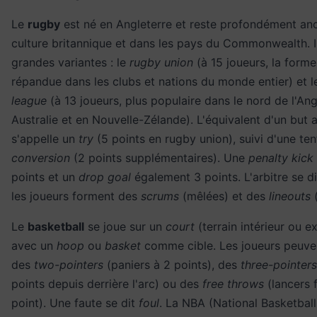
Le
rugby
est né en Angleterre et reste profondément anc
culture britannique et dans les pays du Commonwealth. I
grandes variantes : le
rugby union
(à 15 joueurs, la forme
répandue dans les clubs et nations du monde entier) et 
league
(à 13 joueurs, plus populaire dans le nord de l'Ang
Australie et en Nouvelle-Zélande). L'équivalent d'un but 
s'appelle un
try
(5 points en rugby union), suivi d'une ten
conversion
(2 points supplémentaires). Une
penalty kick
points et un
drop goal
également 3 points. L'arbitre se d
les joueurs forment des
scrums
(mêlées) et des
lineouts
(
Le
basketball
se joue sur un
court
(terrain intérieur ou ex
avec un
hoop
ou
basket
comme cible. Les joueurs peuve
des
two-pointers
(paniers à 2 points), des
three-pointers
points depuis derrière l'arc) ou des
free throws
(lancers 
point). Une faute se dit
foul
. La NBA (National Basketball