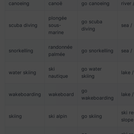
canoeing
canoë
go canoeing
river 
plongée
go scuba
scuba diving
sous-
sea / 
diving
marine
randonnée
snorkelling
go snorkelling
sea /
palmée
ski
go water
water skiing
lake /
nautique
skiing
go
wakeboarding
wakeboard
lake 
wakeboarding
ski re
skiing
ski alpin
go skiing
slope