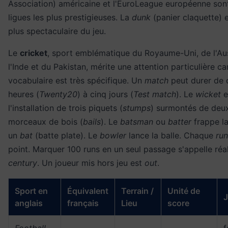
Association) américaine et l'EuroLeague européenne son
ligues les plus prestigieuses. La
dunk
(panier claquette) es
plus spectaculaire du jeu.
Le
cricket
, sport emblématique du Royaume-Uni, de l'Aus
l'Inde et du Pakistan, mérite une attention particulière ca
vocabulaire est très spécifique. Un
match
peut durer de 
heures (
Twenty20
) à cinq jours (
Test match
). Le
wicket
e
l'installation de trois piquets (
stumps
) surmontés de deux
morceaux de bois (
bails
). Le
batsman
ou
batter
frappe la
un
bat
(batte plate). Le
bowler
lance la balle. Chaque
run
point. Marquer 100 runs en un seul passage s'appelle réa
century
. Un joueur mis hors jeu est
out
.
Sport en
Équivalent
Terrain /
Unité de
J
anglais
français
Lieu
score
Football
f