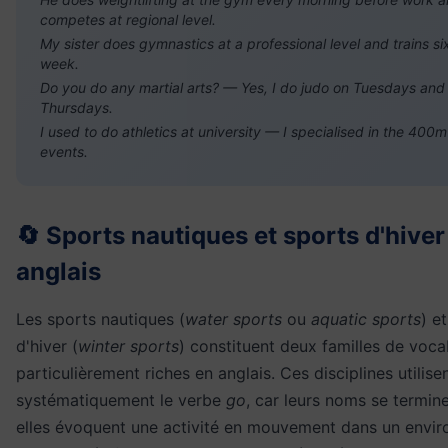
competes at regional level.
My sister does gymnastics at a professional level and trains si
week.
Do you do any martial arts? — Yes, I do judo on Tuesdays and
Thursdays.
I used to do athletics at university — I specialised in the 40
events.
🔄 Sports nautiques et sports d'hiver
anglais
Les sports nautiques (
water sports
ou
aquatic sports
) e
d'hiver (
winter sports
) constituent deux familles de voca
particulièrement riches en anglais. Ces disciplines utilis
systématiquement le verbe
go
, car leurs noms se termin
elles évoquent une activité en mouvement dans un envi