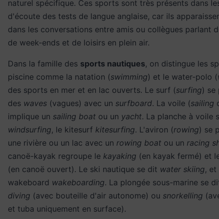
naturel spécifique. Ces sports sont très présents dans l
d'écoute des tests de langue anglaise, car ils apparaisse
dans les conversations entre amis ou collègues parlant 
de week-ends et de loisirs en plein air.
Dans la famille des
sports nautiques
, on distingue les s
piscine comme la natation (
swimming
) et le water-polo (
des sports en mer et en lac ouverts. Le surf (
surfing
) se
des
waves
(vagues) avec un
surfboard
. La voile (
sailing
implique un
sailing boat
ou un
yacht
. La planche à voile s
windsurfing
, le kitesurf
kitesurfing
. L'aviron (
rowing
) se 
une rivière ou un lac avec un
rowing boat
ou un
racing sh
canoë-kayak regroupe le
kayaking
(en kayak fermé) et l
(en canoë ouvert). Le ski nautique se dit
water skiing
, et
wakeboard
wakeboarding
. La plongée sous-marine se d
diving
(avec bouteille d'air autonome) ou
snorkelling
(av
et tuba uniquement en surface).