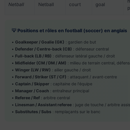
n
Netball
Netball
court
goal
p
💡 Positions et rôles en football (soccer) en anglais
•
Goalkeeper / Goalie (GK)
: gardien de but
•
Defender / Centre-back (CB)
: défenseur central
•
Full-back (LB / RB)
: défenseur latéral gauche / droit
•
Midfielder (CM / DM / AM)
: milieu de terrain central, défensi
•
Winger (LW / RW)
: ailier gauche / droit
•
Forward / Striker (ST / CF)
: attaquant / avant-centre
•
Captain / Skipper
: capitaine de l'équipe
•
Manager / Coach
: entraîneur principal
•
Referee / Ref
: arbitre central
•
Linesman / Assistant referee
: juge de touche / arbitre assi
•
Substitutes / Subs
: remplaçants sur le banc