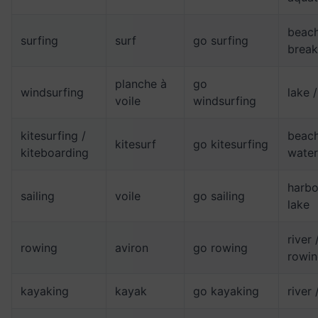
beach
surfing
surf
go surfing
break
planche à
go
windsurfing
lake 
voile
windsurfing
kitesurfing /
beach
kitesurf
go kitesurfing
kiteboarding
water
harbo
sailing
voile
go sailing
lake
river 
rowing
aviron
go rowing
rowin
kayaking
kayak
go kayaking
river 