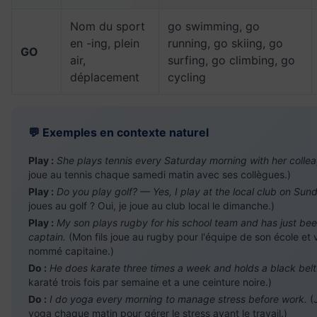
Nom du sport
go swimming, go
en -ing, plein
running, go skiing, go
GO
air,
surfing, go climbing, go
déplacement
cycling
💬 Exemples en contexte naturel
Play :
She plays tennis every Saturday morning with her colle
joue au tennis chaque samedi matin avec ses collègues.)
Play :
Do you play golf? — Yes, I play at the local club on Sun
joues au golf ? Oui, je joue au club local le dimanche.)
Play :
My son plays rugby for his school team and has just b
captain.
(Mon fils joue au rugby pour l'équipe de son école et v
nommé capitaine.)
Do :
He does karate three times a week and holds a black belt
karaté trois fois par semaine et a une ceinture noire.)
Do :
I do yoga every morning to manage stress before work.
(J
yoga chaque matin pour gérer le stress avant le travail.)