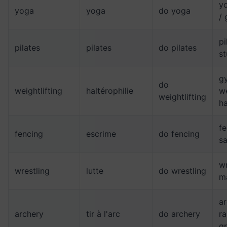
y
yoga
yoga
do yoga
/
pi
pilates
pilates
do pilates
st
g
do
weightlifting
haltérophilie
we
weightlifting
ha
fe
fencing
escrime
do fencing
sa
wr
wrestling
lutte
do wrestling
ma
a
archery
tir à l'arc
do archery
ra
g