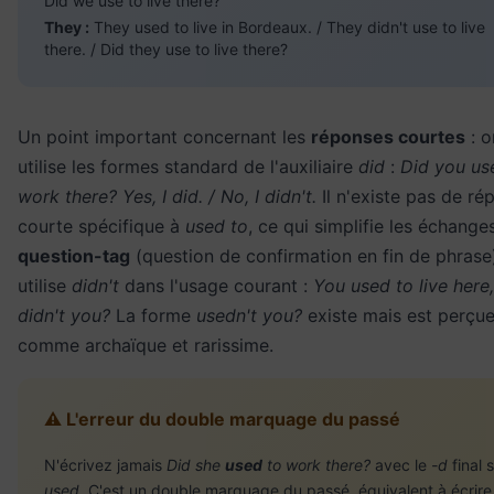
Did we use to live there?
They :
They used to live in Bordeaux. / They didn't use to live
there. / Did they use to live there?
Un point important concernant les
réponses courtes
: o
utilise les formes standard de l'auxiliaire
did
:
Did you us
work there? Yes, I did. / No, I didn't.
Il n'existe pas de ré
courte spécifique à
used to
, ce qui simplifie les échange
question-tag
(question de confirmation en fin de phrase
utilise
didn't
dans l'usage courant :
You used to live here,
didn't you?
La forme
usedn't you?
existe mais est perçu
comme archaïque et rarissime.
⚠️ L'erreur du double marquage du passé
N'écrivez jamais
Did she
used
to work there?
avec le
-d
final 
used
. C'est un double marquage du passé, équivalent à écrire