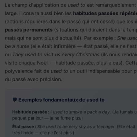
Le champ d'application de
used to
est remarquablement
large. Il couvre aussi bien les
habitudes passées répété
(actions régulières dans le passé qui ont cessé) que les
é
passés permanents
(situations qui duraient dans le tem
mais qui ne sont plus d'actualité). Par exemple :
She use
be a nurse
(elle était infirmière — état passé, elle ne l'est
ou
They used to visit us every Christmas
(ils nous rendai
visite chaque Noël — habitude passée, plus le cas). Cett
polyvalence fait de
used to
un outil indispensable pour p
du passé avec précision.
💬 Exemples fondamentaux de used to
Habitude passée :
I used to smoke a pack a day.
(Je fumais u
paquet par jour — je ne fume plus.)
État passé :
She used to be very shy as a teenager.
(Elle était
très timide — elle ne l'est plus.)