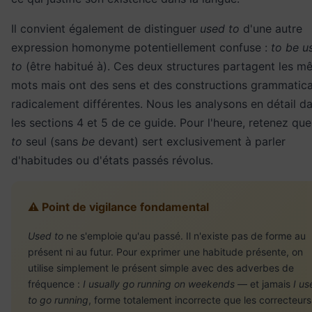
Il convient également de distinguer
used to
d'une autre
expression homonyme potentiellement confuse :
to be u
to
(être habitué à). Ces deux structures partagent les 
mots mais ont des sens et des constructions grammatica
radicalement différentes. Nous les analysons en détail d
les sections 4 et 5 de ce guide. Pour l'heure, retenez qu
to
seul (sans
be
devant) sert exclusivement à parler
d'habitudes ou d'états passés révolus.
⚠️ Point de vigilance fondamental
Used to
ne s'emploie qu'au passé. Il n'existe pas de forme au
présent ni au futur. Pour exprimer une habitude présente, on
utilise simplement le présent simple avec des adverbes de
fréquence :
I usually go running on weekends
— et jamais
I us
to go running
, forme totalement incorrecte que les correcteurs