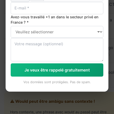
sentiment
love jazz.
jazz. (INCORREC
passé
Avez-vous travaillé +1 an dans le secteur privé en
Possession
✅ I used to
❌ I would have a
France ? *
passée (verbe
have a
motorbike.
have)
motorbike.
(INCORRECT)
✅ They used to
Action répétée
✅ They would go
go hiking
dynamique
hiking together.
together.
Routine
✅ She used to
Je veux être rappelé gratuitement
✅ She would coo
passée
cook every
every Sunday.
(action)
Sunday.
Vos données sont protégées. Pas de spam.
⚠️ Would peut être ambigu sans contexte !
Hors contexte, une phrase avec
would
au passé peut être