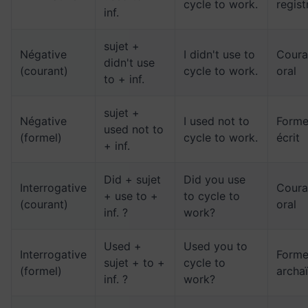
cycle to work.
regist
inf.
sujet +
Négative
I didn't use to
Coura
didn't use
(courant)
cycle to work.
oral
to + inf.
sujet +
Négative
I used not to
Forme
used not to
(formel)
cycle to work.
écrit
+ inf.
Did + sujet
Did you use
Interrogative
Coura
+ use to +
to cycle to
(courant)
oral
inf. ?
work?
Used +
Used you to
Interrogative
Forme
sujet + to +
cycle to
(formel)
archa
inf. ?
work?