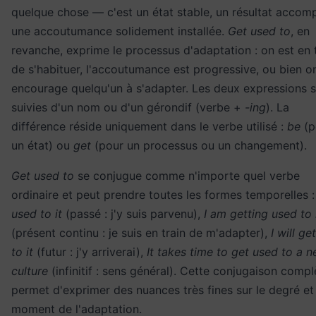
quelque chose — c'est un état stable, un résultat accomp
une accoutumance solidement installée.
Get used to
, en
revanche, exprime le processus d'adaptation : on est en 
de s'habituer, l'accoutumance est progressive, ou bien o
encourage quelqu'un à s'adapter. Les deux expressions 
suivies d'un nom ou d'un gérondif (verbe +
-ing
). La
différence réside uniquement dans le verbe utilisé :
be
(p
un état) ou
get
(pour un processus ou un changement).
Get used to
se conjugue comme n'importe quel verbe
ordinaire et peut prendre toutes les formes temporelles 
used to it
(passé : j'y suis parvenu),
I am getting used to 
(présent continu : je suis en train de m'adapter),
I will ge
to it
(futur : j'y arriverai),
It takes time to get used to a 
culture
(infinitif : sens général). Cette conjugaison compl
permet d'exprimer des nuances très fines sur le degré et 
moment de l'adaptation.