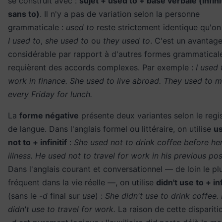
se construit avec :
sujet + used to + base verbale (infinit
sans to)
. Il n'y a pas de variation selon la personne
grammaticale :
used to
reste strictement identique qu'on
I used to
,
she used to
ou
they used to
. C'est un avantag
considérable par rapport à d'autres formes grammatical
requièrent des accords complexes. Par exemple :
I used 
work in finance. She used to live abroad. They used to 
every Friday for lunch.
La
forme négative
présente deux variantes selon le regi
de langue. Dans l'anglais formel ou littéraire, on utilise
u
not to + infinitif
:
She used not to drink coffee before he
illness. He used not to travel for work in his previous pos
Dans l'anglais courant et conversationnel — de loin le pl
fréquent dans la vie réelle —, on utilise
didn't use to + inf
(sans le
-d
final sur
use
) :
She didn't use to drink coffee.
didn't use to travel for work.
La raison de cette dispariti