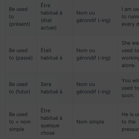
Être
Be used
I am u
habitué à
Nom ou
to
to runn
(état
gérondif (-ing)
(présent)
every d
actuel)
She wa
Be used
Était
Nom ou
used t
to (passé)
habitué à
gérondif (-ing)
workin
alone.
You wil
Be used
Sera
Nom ou
used to
to (futur)
habitué à
gérondif (-ing)
soon.
Être
Be used
He is u
habitué à
to + nom
Nom simple
to the
quelque
simple
pressur
chose