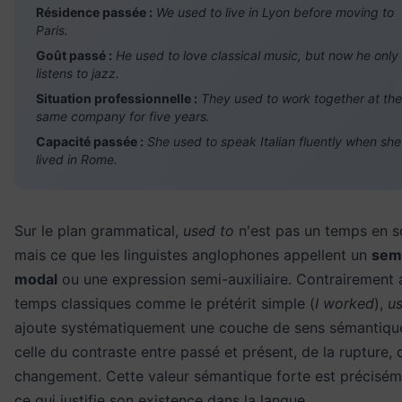
Résidence passée :
We used to live in Lyon before moving to
Paris.
Goût passé :
He used to love classical music, but now he only
listens to jazz.
Situation professionnelle :
They used to work together at the
same company for five years.
Capacité passée :
She used to speak Italian fluently when she
lived in Rome.
Sur le plan grammatical,
used to
n'est pas un temps en so
mais ce que les linguistes anglophones appellent un
sem
modal
ou une expression semi-auxiliaire. Contrairement 
temps classiques comme le prétérit simple (
I worked
),
u
ajoute systématiquement une couche de sens sémantique
celle du contraste entre passé et présent, de la rupture, 
changement. Cette valeur sémantique forte est précisém
ce qui justifie son existence dans la langue.