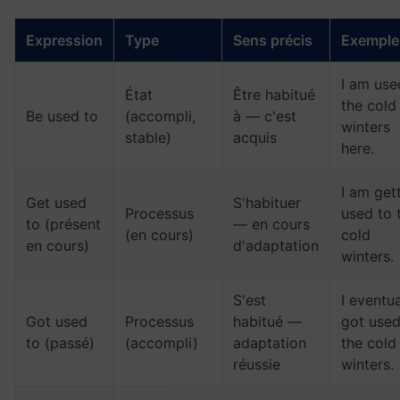
Expression
Type
Sens précis
Exemple
I am use
État
Être habitué
the cold
Be used to
(accompli,
à — c'est
winters
stable)
acquis
here.
I am get
Get used
S'habituer
Processus
used to 
to (présent
— en cours
(en cours)
cold
en cours)
d'adaptation
winters.
S'est
I eventua
Got used
Processus
habitué —
got used
to (passé)
(accompli)
adaptation
the cold
réussie
winters.