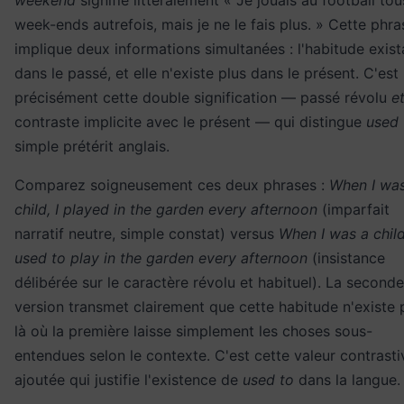
weekend
signifie littéralement « Je jouais au football tou
week-ends autrefois, mais je ne le fais plus. » Cette phra
implique deux informations simultanées : l'habitude exist
dans le passé, et elle n'existe plus dans le présent. C'est
précisément cette double signification — passé révolu
e
contraste implicite avec le présent — qui distingue
used 
simple prétérit anglais.
Comparez soigneusement ces deux phrases :
When I wa
child, I played in the garden every afternoon
(imparfait
narratif neutre, simple constat) versus
When I was a child
used to play in the garden every afternoon
(insistance
délibérée sur le caractère révolu et habituel). La seconde
version transmet clairement que cette habitude n'existe p
là où la première laisse simplement les choses sous-
entendues selon le contexte. C'est cette valeur contrasti
ajoutée qui justifie l'existence de
used to
dans la langue.