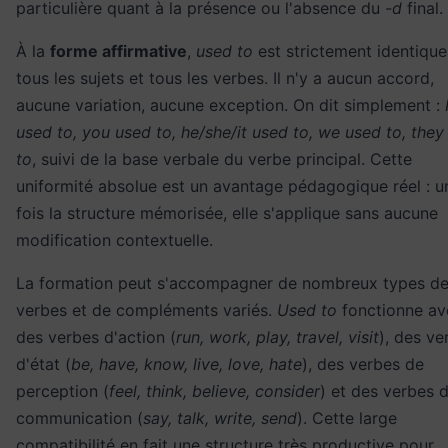
particulière quant à la présence ou l'absence du
-d
final.
À la
forme affirmative
,
used to
est strictement identique
tous les sujets et tous les verbes. Il n'y a aucun accord,
aucune variation, aucune exception. On dit simplement :
used to, you used to, he/she/it used to, we used to, they
to
, suivi de la base verbale du verbe principal. Cette
uniformité absolue est un avantage pédagogique réel : u
fois la structure mémorisée, elle s'applique sans aucune
modification contextuelle.
La formation peut s'accompagner de nombreux types d
verbes et de compléments variés.
Used to
fonctionne av
des verbes d'action (
run, work, play, travel, visit
), des ve
d'état (
be, have, know, live, love, hate
), des verbes de
perception (
feel, think, believe, consider
) et des verbes 
communication (
say, talk, write, send
). Cette large
compatibilité en fait une structure très productive pour