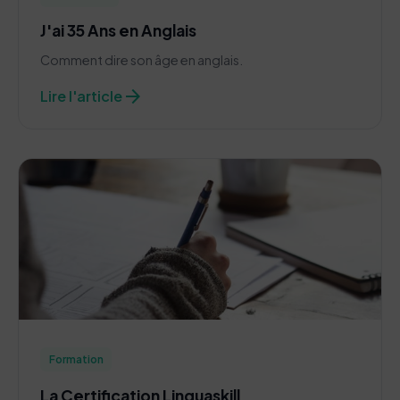
J'ai 35 Ans en Anglais
Comment dire son âge en anglais.
arrow_forward
Lire l'article
Formation
La Certification Linguaskill