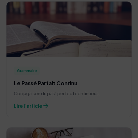
Grammaire
Le Passé Parfait Continu
Conjugaison du past perfect continuous.
arrow_forward
Lire l'article