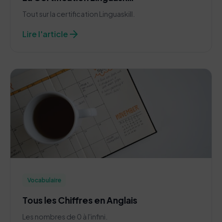
Tout sur la certification Linguaskill.
arrow_forward
Lire l'article
Vocabulaire
Tous les Chiffres en Anglais
Les nombres de 0 à l'infini.