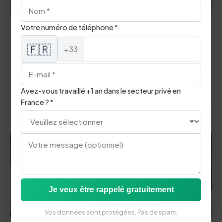
Votre numéro de téléphone *
Grammaire
🇫🇷
+33
Les Utilisations de Yet
Comment utiliser yet correctement.
arrow_forward
Avez-vous travaillé +1 an dans le secteur privé en
Lire l'article
France ? *
Je veux être rappelé gratuitement
Vos données sont protégées. Pas de spam.