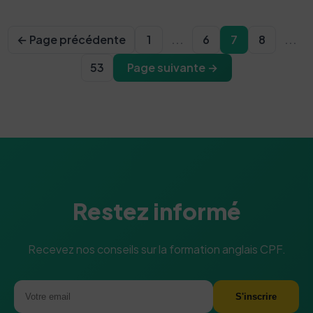
← Page précédente
1
...
6
7
8
...
53
Page suivante →
Restez informé
Recevez nos conseils sur la formation anglais CPF.
S'inscrire