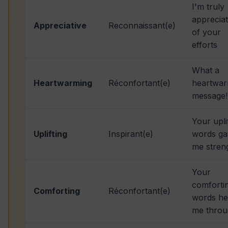
I'm truly
appreciat
Appreciative
Reconnaissant(e)
of your
efforts
What a
Heartwarming
Réconfortant(e)
heartwar
message!
Your upli
Uplifting
Inspirant(e)
words ga
me stren
Your
comforti
Comforting
Réconfortant(e)
words he
me thro