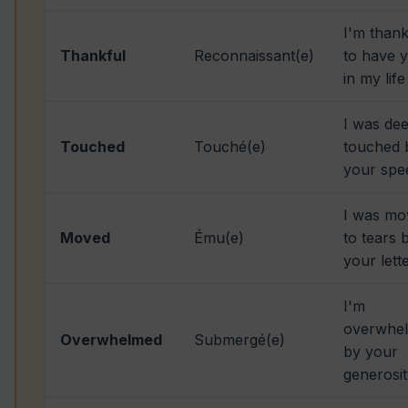
I'm thank
Thankful
Reconnaissant(e)
to have 
in my life
I was de
Touched
Touché(e)
touched 
your spe
I was mo
Moved
Ému(e)
to tears 
your lett
I'm
overwhe
Overwhelmed
Submergé(e)
by your
generosi