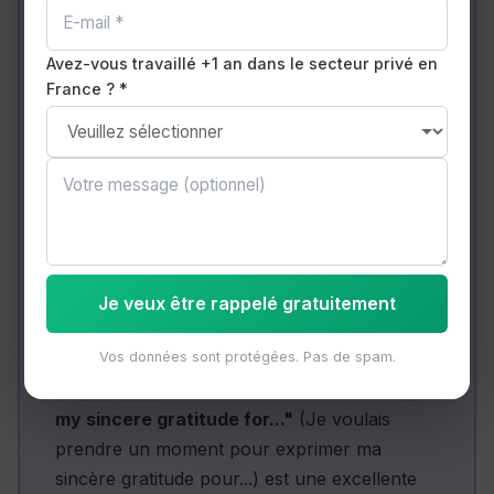
accompagnement
Avez-vous travaillé +1 an dans le secteur privé en
France ? *
Thank you for believing in me
Merci d'avoir cru en moi
Your recognition means a great deal to
me
Votre reconnaissance compte beaucoup
pour moi
Je veux être rappelé gratuitement
Dans un e-mail professionnel, commencer
Vos données sont protégées. Pas de spam.
par
"I wanted to take a moment to express
my sincere gratitude for..."
(Je voulais
prendre un moment pour exprimer ma
sincère gratitude pour...) est une excellente