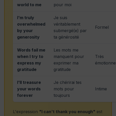
world to me
pour moi
I'm truly
Je suis
overwhelmed
véritablement
Formel
by your
submergé(e) par
generosity
ta générosité
Words fail me
Les mots me
when I try to
manquent pour
Très
express my
exprimer ma
émotionne
gratitude
gratitude
I'll treasure
Je chérirai tes
your words
mots pour
Intime
forever
toujours
L'expression
"I can't thank you enough"
est