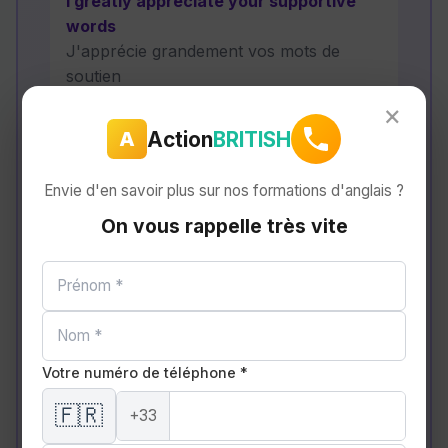
I greatly appreciate your supportive
words
J'apprécie grandement vos mots de
soutien
×
Action
BRITISH
A
Thank you for your invaluable
feedback
Envie d'en savoir plus sur nos formations d'anglais ?
Merci pour votre retour inestimable
On vous rappelle très vite
Your encouragement has been
instrumental
Votre encouragement a été déterminant
Votre numéro de téléphone *
I'm grateful for your guidance and
🇫🇷
+33
mentorship
Je vous suis reconnaissant(e) pour votre