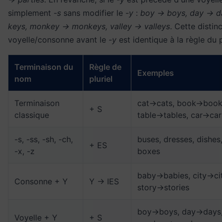
simplement
-s
sans modifier le
-y
:
boy → boys, day → d
keys, monkey → monkeys, valley → valleys
. Cette distin
voyelle/consonne avant le
-y
est identique à la règle du 
Terminaison du
Règle de
Exemples
nom
pluriel
Terminaison
cat→cats, book→book
+ S
classique
table→tables, car→car
-s, -ss, -sh, -ch,
buses, dresses, dishes
+ ES
-x, -z
boxes
baby→babies, city→cit
Consonne + Y
Y → IES
story→stories
boy→boys, day→days,
Voyelle + Y
+ S