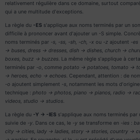
relativement régulière dans ce domaine, surtout comparé
qui a une multitude d'exceptions.
La règle du
-ES
s'applique aux noms terminés par un son 
difficile à prononcer avant d'ajouter un -S simple. Concr
noms terminés par
-s, -ss, -sh, -ch, -x
ou
-z
ajoutent
-es
→ buses, dress → dresses, dish → dishes, church → chu
boxes, buzz → buzzes
. La même règle s'applique à cert
terminés par
-o
, comme
potato → potatoes, tomato → t
→ heroes, echo → echoes
. Cependant, attention : de n
-o
ajoutent simplement
-s
, notamment les mots d'origine
technique :
photo → photos, piano → pianos, radio → rad
videos, studio → studios
.
La règle du
-Y → -IES
s'applique aux noms terminés par
suivie de
-y
. Dans ce cas, le
-y
se transforme en
-ies
:
ba
city → cities, lady → ladies, story → stories, country → c
→ parties
. En revanche, si le
-y
est précédé d'une voyelle