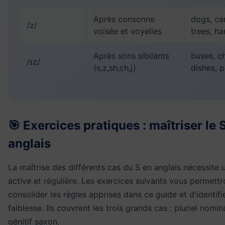
Après consonne
dogs, car
/z/
voisée et voyelles
trees, h
Après sons sibilants
buses, c
/ɪz/
(s,z,sh,ch,j)
dishes, 
🎯 Exercices pratiques : maîtriser le 
anglais
La maîtrise des différents cas du S en anglais nécessite 
active et régulière. Les exercices suivants vous permettr
consolider les règles apprises dans ce guide et d'identif
faiblesse. Ils couvrent les trois grands cas : pluriel nomin
génitif saxon.