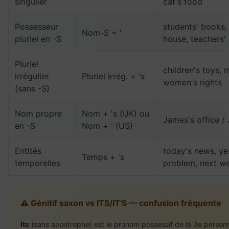
singulier
cat's food
Possesseur
students' books,
Nom-S + '
pluriel en -S
house, teachers'
Pluriel
children's toys, 
irrégulier
Pluriel irrég. + 's
women's rights
(sans -S)
Nom propre
Nom + 's (UK) ou
James's office /
en -S
Nom + ' (US)
Entités
today's news, ye
Temps + 's
temporelles
problem, next we
⚠️ Génitif saxon vs ITS/IT'S — confusion fréquente
Its
(sans apostrophe) est le pronom possessif de la 3e personn