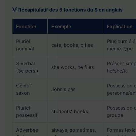
💡 Récapitulatif des 5 fonctions du S en anglais
Fonction
Exemple
Explication
Pluriel
Plusieurs él
cats, books, cities
nominal
même type
S verbal
Présent simp
she works, he flies
(3e pers.)
he/she/it
Génitif
Possession 
John's car
saxon
personne/an
Pluriel
Possession 
students' books
possessif
groupe
Adverbes
always, sometimes,
Formes lexic