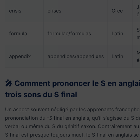
J
crisis
crises
Grec
é
S
formula
formulae/formulas
Latin
m
M
appendix
appendices/appendixes
Latin
é
🎤 Comment prononcer le S en anglais
trois sons du S final
Un aspect souvent négligé par les apprenants francopho
prononciation du
-S
final en anglais, qu'il s'agisse du S d
verbal ou même du S du génitif saxon. Contrairement au 
S final est presque toujours muet, le S final en anglais s