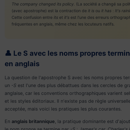
The company changed its policy.
(La société a changé sa poli
(avec apostrophe) est la contraction de
it is
ou
it has
:
It's rain
Cette confusion entre
its
et
it's
est l'une des erreurs orthograp
fréquentes en anglais, même chez les locuteurs natifs.
👤 Le S avec les noms propres termin
en anglais
La question de l'apostrophe S avec les noms propres ter
un
-S
est l'une des plus débattues dans les cercles de g
anglaise, car les conventions orthographiques varient sel
et les styles éditoriaux. Il n'existe pas de règle universel
acceptée, mais voici les pratiques les plus courantes.
En
anglais britannique
, la pratique dominante est d'ajou
le nom propre se termine par
-S
:
James's car, Charles's