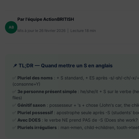
Par l'équipe ActionBRITISH
AB
Mis à jour le 26 février 2026 | Lecture 18 min
📌 TL;DR — Quand mettre un S en anglais
✅
Pluriel des noms
: + S standard, + ES après -s/-sh/-ch/-x/-
(consonne+Y)
✅
3e personne présent simple
: he/she/it + S sur le verbe (h
flies)
✅
Génitif saxon
: possesseur + 's + chose (John's car, the chil
✅
Pluriel possessif
: apostrophe seule après -S (students' bo
✅
Avec DOES
: le verbe NE prend PAS de -S (Does she work?
✅
Pluriels irréguliers
: man→men, child→children, tooth→teet