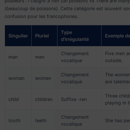
plusieurs :
I caught a fish
(un poisson) vs
There are many f
(beaucoup de poissons). Cette catégorie est souvent so
confusion pour les francophones.
Type
Singulier
Pluriel
Exemple de
d'irrégularité
Changement
Five men a
man
men
vocalique
outside.
Changement
The women 
woman
women
vocalique
are talente
Three child
child
children
Suffixe -ren
playing in 
Changement
tooth
teeth
She has per
vocalique