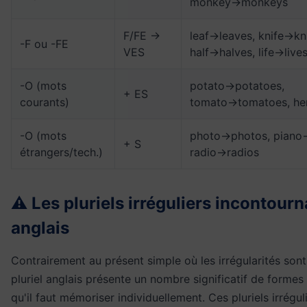
monkey→monkeys
F/FE →
leaf→leaves, knife→kn
-F ou -FE
VES
half→halves, life→live
-O (mots
potato→potatoes,
+ ES
courants)
tomato→tomatoes, he
-O (mots
photo→photos, piano
+ S
étrangers/tech.)
radio→radios
⚠️ Les pluriels irréguliers incontour
anglais
Contrairement au présent simple où les irrégularités sont 
pluriel anglais présente un nombre significatif de formes 
qu'il faut mémoriser individuellement. Ces pluriels irrégul