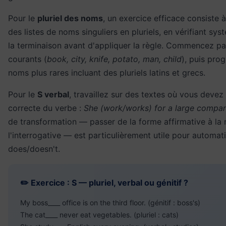
Pour le
pluriel des noms
, un exercice efficace consiste 
des listes de noms singuliers en pluriels, en vérifiant s
la terminaison avant d'appliquer la règle. Commencez p
courants (
book, city, knife, potato, man, child
), puis pro
noms plus rares incluant des pluriels latins et grecs.
Pour le
S verbal
, travaillez sur des textes où vous devez 
correcte du verbe :
She (work/works) for a large compa
de transformation — passer de la forme affirmative à la 
l'interrogative — est particulièrement utile pour automati
does/doesn't.
✏️ Exercice : S — pluriel, verbal ou génitif ?
My boss____ office is on the third floor. (génitif : boss's)
The cat____ never eat vegetables. (pluriel : cats)