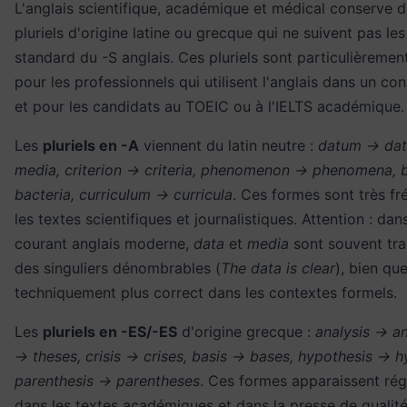
L'anglais scientifique, académique et médical conserve
pluriels d'origine latine ou grecque qui ne suivent pas les
standard du -S anglais. Ces pluriels sont particulièreme
pour les professionnels qui utilisent l'anglais dans un con
et pour les candidats au TOEIC ou à l'IELTS académique.
Les
pluriels en -A
viennent du latin neutre :
datum → dat
media, criterion → criteria, phenomenon → phenomena, 
bacteria, curriculum → curricula
. Ces formes sont très f
les textes scientifiques et journalistiques. Attention : dan
courant anglais moderne,
data
et
media
sont souvent tr
des singuliers dénombrables (
The data is clear
), bien que
techniquement plus correct dans les contextes formels.
Les
pluriels en -ES/-ES
d'origine grecque :
analysis → an
→ theses, crisis → crises, basis → bases, hypothesis → 
parenthesis → parentheses
. Ces formes apparaissent ré
dans les textes académiques et dans la presse de qualité