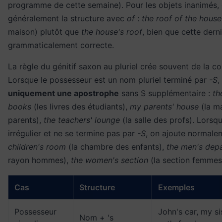
programme de cette semaine). Pour les objets inanimés, 
généralement la structure avec
of
:
the roof of the house
maison) plutôt que
the house's roof
, bien que cette dern
grammaticalement correcte.
La règle du génitif saxon au pluriel crée souvent de la co
Lorsque le possesseur est un nom pluriel terminé par
-S
,
uniquement une apostrophe
sans S supplémentaire :
th
books
(les livres des étudiants),
my parents' house
(la m
parents),
the teachers' lounge
(la salle des profs). Lorsqu
irrégulier et ne se termine pas par
-S
, on ajoute normal
children's room
(la chambre des enfants),
the men's dep
rayon hommes),
the women's section
(la section femmes
Cas
Structure
Exemples
Possesseur
John's car, my sis
Nom + 's