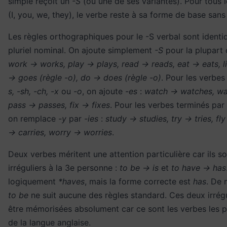
simple reçoit un
-S
(ou une de ses variantes). Pour tous l
(I, you, we, they), le verbe reste à sa forme de base sans
Les règles orthographiques pour le -S verbal sont identi
pluriel nominal. On ajoute simplement
-S
pour la plupart 
work → works, play → plays, read → reads, eat → eats, li
→ goes (règle -o), do → does (règle -o)
. Pour les verbe
s, -sh, -ch, -x
ou
-o
, on ajoute
-es
:
watch → watches, w
pass → passes, fix → fixes
. Pour les verbes terminés pa
on remplace
-y
par
-ies
:
study → studies, try → tries, fly
→ carries, worry → worries
.
Deux verbes méritent une attention particulière car ils s
irréguliers à la 3e personne :
to be → is
et
to have → has
logiquement
*haves
, mais la forme correcte est
has
. De 
to be
ne suit aucune des règles standard. Ces deux irrégu
être mémorisées absolument car ce sont les verbes les p
de la langue anglaise.