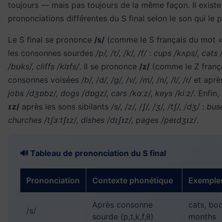
toujours — mais pas toujours de la même façon. Il existe 
prononciations différentes du S final selon le son qui le 
Le S final se prononce
/s/
(comme le S français du mot « 
les consonnes sourdes
/p/, /t/, /k/, /f/
:
cups /kʌps/, cats
/bʊks/, cliffs /klɪfs/
. Il se prononce
/z/
(comme le Z frança
consonnes voisées
/b/, /d/, /g/, /v/, /m/, /n/, /l/, /r/
et après
jobs /dʒɒbz/, dogs /dɒgz/, cars /kɑːz/, keys /kiːz/
. Enfin
ɪz/
après les sons sibilants
/s/, /z/, /ʃ/, /ʒ/, /tʃ/, /dʒ/
:
buse
churches /tʃɜːtʃɪz/, dishes /dɪʃɪz/, pages /peɪdʒɪz/
.
🔊 Tableau de prononciation du S final
Prononciation
Contexte phonétique
Exemple
Après consonne
cats, boo
/s/
sourde (p,t,k,f,θ)
months