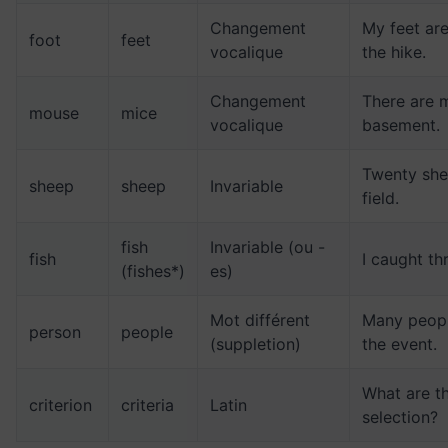
Changement
My feet are
foot
feet
vocalique
the hike.
Changement
There are m
mouse
mice
vocalique
basement.
Twenty she
sheep
sheep
Invariable
field.
fish
Invariable (ou -
fish
I caught th
(fishes*)
es)
Mot différent
Many peopl
person
people
(suppletion)
the event.
What are th
criterion
criteria
Latin
selection?