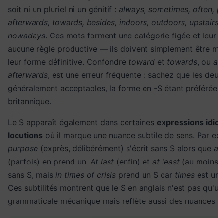
soit ni un pluriel ni un génitif :
always, sometimes, often, 
afterwards, towards, besides, indoors, outdoors, upstairs
nowadays
. Ces mots forment une catégorie figée et leur
aucune règle productive — ils doivent simplement être 
leur forme définitive. Confondre
toward
et
towards
, ou
a
afterwards
, est une erreur fréquente : sachez que les de
généralement acceptables, la forme en -S étant préférée
britannique.
Le S apparaît également dans certaines
expressions idi
locutions
où il marque une nuance subtile de sens. Par 
purpose
(exprès, délibérément) s'écrit sans S alors que
a
(parfois) en prend un.
At last
(enfin) et
at least
(au moins)
sans S, mais
in times of crisis
prend un S car
times
est un 
Ces subtilités montrent que le S en anglais n'est pas qu
grammaticale mécanique mais reflète aussi des nuances