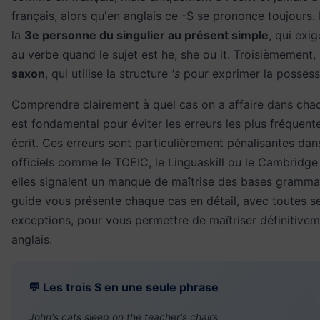
français, alors qu'en anglais ce -S se prononce toujours
la
3e personne du singulier au présent simple
, qui exig
au verbe quand le sujet est he, she ou it. Troisièmement,
saxon
, qui utilise la structure
's
pour exprimer la possess
Comprendre clairement à quel cas on a affaire dans chaq
est fondamental pour éviter les erreurs les plus fréquent
écrit. Ces erreurs sont particulièrement pénalisantes da
officiels comme le TOEIC, le Linguaskill ou le Cambridg
elles signalent un manque de maîtrise des bases gramma
guide vous présente chaque cas en détail, avec toutes se
exceptions, pour vous permettre de maîtriser définitivem
anglais.
💬 Les trois S en une seule phrase
John's cats sleep on the teacher's chairs.