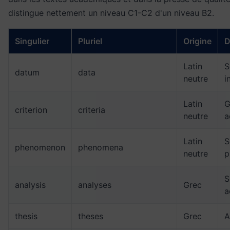
distingue nettement un niveau C1-C2 d'un niveau B2.
Singulier
Pluriel
Origine
D
Latin
S
datum
data
neutre
i
Latin
G
criterion
criteria
neutre
a
Latin
S
phenomenon
phenomena
neutre
p
S
analysis
analyses
Grec
a
thesis
theses
Grec
A