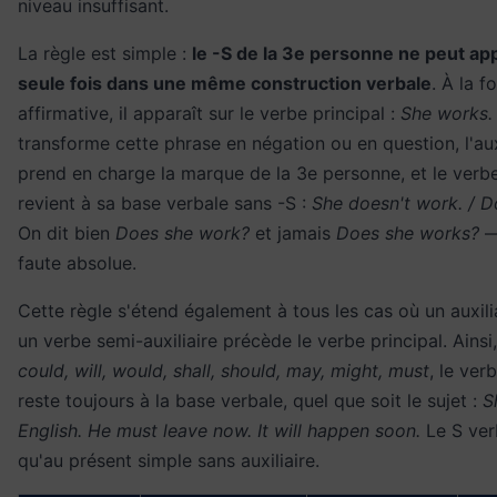
niveau insuffisant.
La règle est simple :
le -S de la 3e personne ne peut ap
seule fois dans une même construction verbale
. À la f
affirmative, il apparaît sur le verbe principal :
She works.
transforme cette phrase en négation ou en question, l'aux
prend en charge la marque de la 3e personne, et le verbe
revient à sa base verbale sans -S :
She doesn't work. / 
On dit bien
Does she work?
et jamais
Does she works?
—
faute absolue.
Cette règle s'étend également à tous les cas où un auxil
un verbe semi-auxiliaire précède le verbe principal. Ainsi
could, will, would, shall, should, may, might, must
, le ver
reste toujours à la base verbale, quel que soit le sujet :
S
English. He must leave now. It will happen soon.
Le S verb
qu'au présent simple sans auxiliaire.