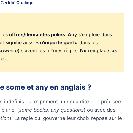
f
Certifié Qualiopi
 les
offres/demandes polies
.
Any
s'emploie dans
 et signifie aussi
« n'importe quel »
dans les
 nowhere
) suivent les mêmes règles.
No
remplace
not
rect.
de some et any en anglais ?
indéfinis qui expriment une quantité non précisée.
luriel (
some books, any questions
) ou avec des
tion
). La règle qui gouverne leur choix repose sur le