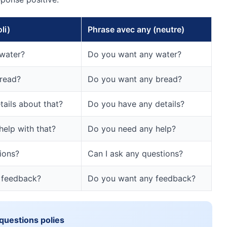
li)
Phrase avec any (neutre)
water?
Do you want any water?
read?
Do you want any bread?
ails about that?
Do you have any details?
help with that?
Do you need any help?
ions?
Can I ask any questions?
e feedback?
Do you want any feedback?
questions polies