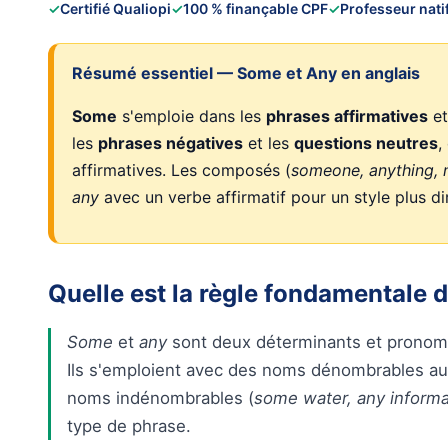
✓
Certifié Qualiopi
✓
100 % finançable CPF
✓
Professeur nati
Résumé essentiel — Some et Any en anglais
Some
s'emploie dans les
phrases affirmatives
et
les
phrases négatives
et les
questions neutres
,
affirmatives. Les composés (
someone, anything,
any
avec un verbe affirmatif pour un style plus di
Quelle est la règle fondamentale 
Some
et
any
sont deux déterminants et pronoms 
Ils s'emploient avec des noms dénombrables au p
noms indénombrables (
some water, any informa
type de phrase.