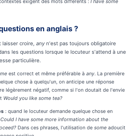
x contextes exigent des mots différents :
I have some
questions en anglais ?
 laisser croire,
any
n'est pas toujours obligatoire
ans les questions lorsque le locuteur s'attend à une
esse particulière.
ome
est correct et même préférable à
any
. La première
elque chose à quelqu'un, on anticipe une réponse
re légèrement négatif, comme si l'on doutait de l'envie
st
Would you like some tea?
es
: quand le locuteur demande quelque chose en
.
Could I have some more information about the
roceed?
Dans ces phrases, l'utilisation de
some
adoucit
ponse positive.