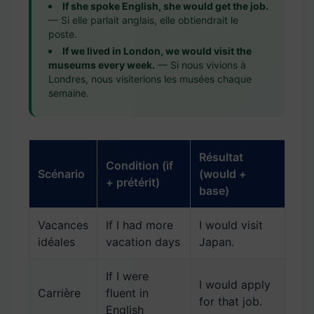
If she spoke English, she would get the job.
— Si elle parlait anglais, elle obtiendrait le
poste.
If we lived in London, we would visit the
museums every week.
— Si nous vivions à
Londres, nous visiterions les musées chaque
semaine.
Résultat
Condition (if
Scénario
(would +
+ prétérit)
base)
Vacances
If I had more
I would visit
idéales
vacation days
Japan.
If I were
I would apply
Carrière
fluent in
for that job.
English