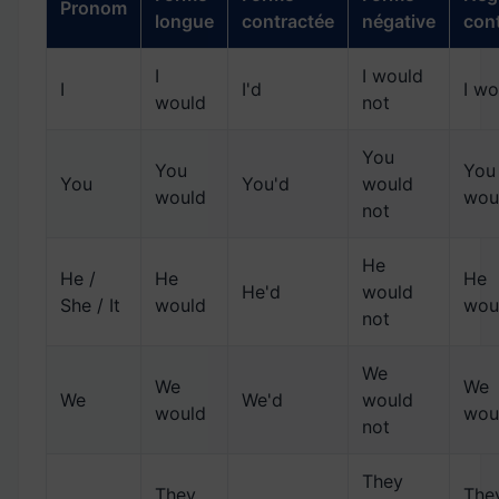
Pronom
longue
contractée
négative
con
I
I would
I
I'd
I wo
would
not
You
You
You
You
You'd
would
would
wou
not
He
He /
He
He
He'd
would
She / It
would
wou
not
We
We
We
We
We'd
would
would
wou
not
They
They
The