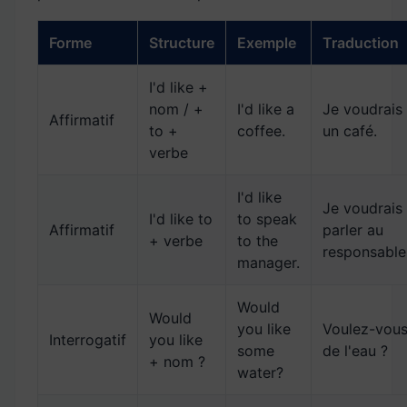
Forme
Structure
Exemple
Traduction
I'd like +
nom / +
I'd like a
Je voudrais
Affirmatif
to +
coffee.
un café.
verbe
I'd like
Je voudrais
I'd like to
to speak
Affirmatif
parler au
+ verbe
to the
responsable
manager.
Would
Would
you like
Voulez-vou
Interrogatif
you like
some
de l'eau ?
+ nom ?
water?