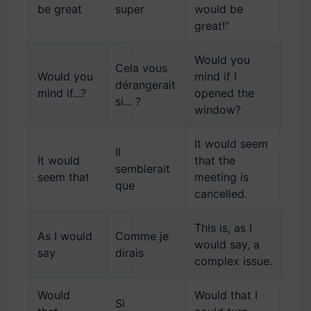
be great
super
would be
great!"
Would you
Cela vous
Would you
mind if I
dérangerait
mind if...?
opened the
si... ?
window?
It would seem
Il
It would
that the
semblerait
seem that
meeting is
que
cancelled.
This is, as I
As I would
Comme je
would say, a
say
dirais
complex issue.
Would
Would that I
Si