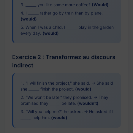
______ you like some more coffee?
(Would)
I ______ rather go by train than by plane.
(would)
When I was a child, I ______ play in the garden
every day.
(would)
Exercice 2 : Transformez au discours
indirect
"I will finish the project," she said. → She said
she ______ finish the project.
(would)
"We won't be late," they promised. → They
promised they ______ be late.
(wouldn't)
"Will you help me?" he asked. → He asked if I
______ help him.
(would)