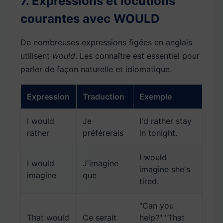
7. Expressions et locutions
courantes avec WOULD
De nombreuses expressions figées en anglais
utilisent
would
. Les connaître est essentiel pour
parler de façon naturelle et idiomatique.
Expression
Traduction
Exemple
I would
Je
I'd rather stay
rather
préférerais
in tonight.
I would
I would
J'imagine
imagine she's
imagine
que
tired.
"Can you
That would
Ce serait
help?" "That