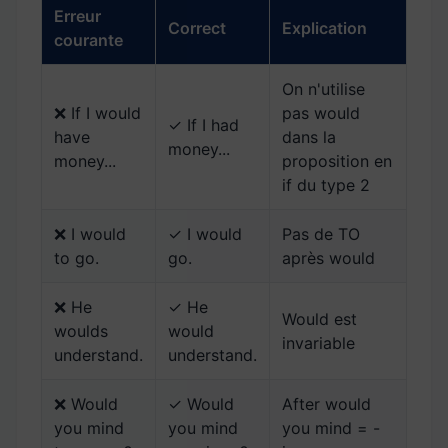
Erreur
Correct
Explication
courante
On n'utilise
❌ If I would
pas would
✓ If I had
have
dans la
money...
money...
proposition en
if du type 2
❌ I would
✓ I would
Pas de TO
to go.
go.
après would
❌ He
✓ He
Would est
woulds
would
invariable
understand.
understand.
❌ Would
✓ Would
After would
you mind
you mind
you mind = -