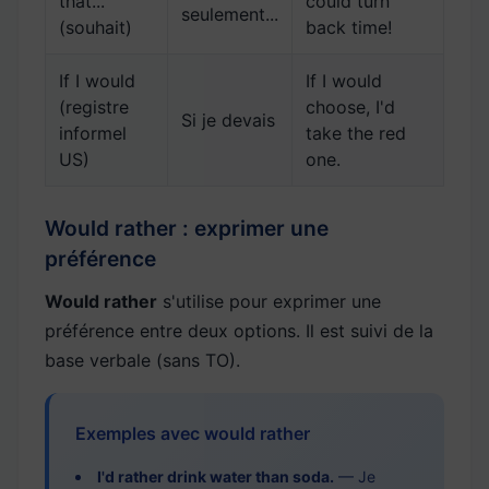
that...
could turn
seulement...
(souhait)
back time!
If I would
If I would
(registre
choose, I'd
Si je devais
informel
take the red
US)
one.
Would rather : exprimer une
préférence
Would rather
s'utilise pour exprimer une
préférence entre deux options. Il est suivi de la
base verbale (sans TO).
Exemples avec would rather
I'd rather drink water than soda.
— Je