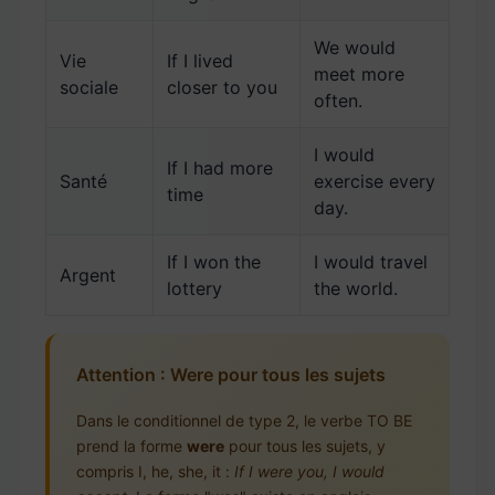
We would
Vie
If I lived
meet more
sociale
closer to you
often.
I would
If I had more
Santé
exercise every
time
day.
If I won the
I would travel
Argent
lottery
the world.
Attention : Were pour tous les sujets
Dans le conditionnel de type 2, le verbe TO BE
prend la forme
were
pour tous les sujets, y
compris I, he, she, it :
If I were you, I would