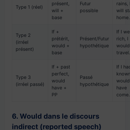
présent,
Futur
rains, 
Type 1 (réel)
will +
possible
will s
base
home.
If +
If I w
Type 2
prétérit,
Présent/Futur
rich, I
(irréel
would +
hypothétique
would
présent)
base
travel.
If + past
If I ha
perfect,
known
Type 3
Passé
would
would
(irréel passé)
hypothétique
have +
have
PP
come.
6. Would dans le discours
indirect (reported speech)