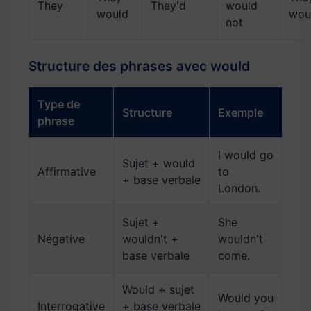
They
They'd
would
would
wou
not
Structure des phrases avec would
Type de
Structure
Exemple
phrase
I would go
Sujet + would
Affirmative
to
+ base verbale
London.
Sujet +
She
Négative
wouldn't +
wouldn't
base verbale
come.
Would + sujet
Would you
Interrogative
+ base verbale