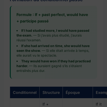
Formule : If + past perfect, would have
+ participe passé
If I had studied more, I would have passed
the exam.
— Si j'avais plus étudié, j'aurais
réussi l'examen.
If she had arrived on time, she would have
seen the show.
— Si elle était arrivée à temps,
elle aurait vu le spectacle.
They would have won if they had practiced
harder.
— Ils auraient gagné s'ils s'étaient
entraînés plus dur.
Conditionnel
Structure
Époque
Exemp
If +
If it