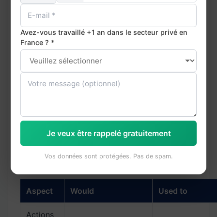
When I was young, I would spend hours
reading.
— Quand j'étais jeune, je passais des
Avez-vous travaillé +1 an dans le secteur privé en
heures à lire.
France ? *
Every summer, we would go camping in
the mountains.
— Chaque été, nous allions
camper à la montagne.
My grandmother would bake bread every
Sunday.
— Ma grand-mère faisait du pain
chaque dimanche.
After school, we would play in the garden
until dark.
— Après l'école, nous jouions dans le
jardin jusqu'à la nuit tombée.
Je veux être rappelé gratuitement
Vos données sont protégées. Pas de spam.
Would vs Used to : quelle différence ?
Aspect
Would
Used to
Actions