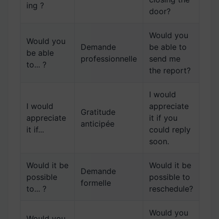
ing ?
door?
Would you
Would you
Demande
be able to
be able
professionnelle
send me
to... ?
the report?
I would
I would
appreciate
Gratitude
appreciate
it if you
anticipée
it if...
could reply
soon.
Would it be
Would it be
Demande
possible
possible to
formelle
to... ?
reschedule?
Would you
Would you