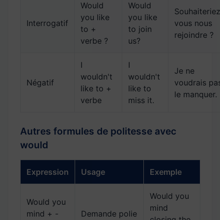
Would
Would
Souhaiterie
you like
you like
Interrogatif
vous nous
to +
to join
rejoindre ?
verbe ?
us?
I
I
Je ne
wouldn't
wouldn't
Négatif
voudrais pa
like to +
like to
le manquer.
verbe
miss it.
Autres formules de politesse avec
would
Expression
Usage
Exemple
Would you
Would you
mind
mind + -
Demande polie
closing the