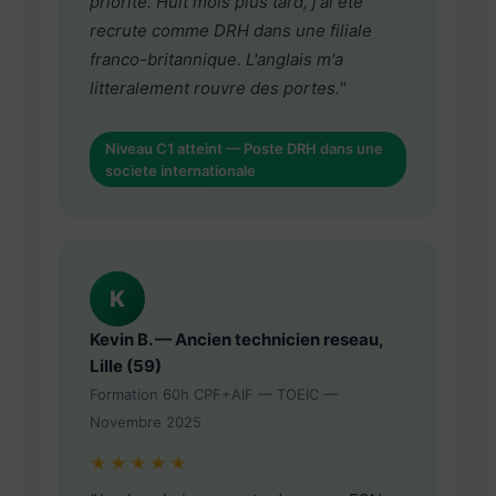
priorite. Huit mois plus tard, j'ai ete
recrute comme DRH dans une filiale
franco-britannique. L'anglais m'a
litteralement rouvre des portes."
Niveau C1 atteint — Poste DRH dans une
societe internationale
K
Kevin B. — Ancien technicien reseau,
Lille (59)
Formation 60h CPF+AIF — TOEIC —
Novembre 2025
★★★★★