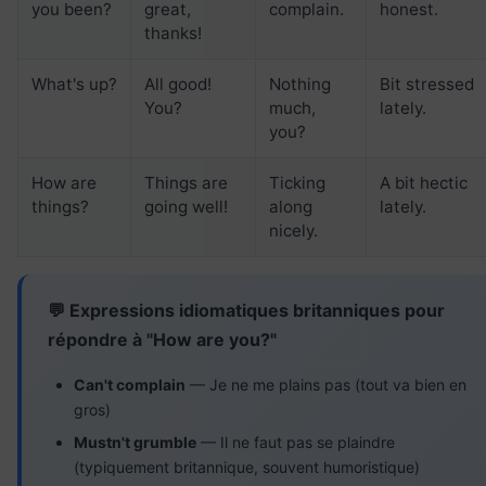
you been?
great,
complain.
honest.
thanks!
What's up?
All good!
Nothing
Bit stressed
You?
much,
lately.
you?
How are
Things are
Ticking
A bit hectic
things?
going well!
along
lately.
nicely.
💬 Expressions idiomatiques britanniques pour
répondre à "How are you?"
Can't complain
— Je ne me plains pas (tout va bien en
gros)
Mustn't grumble
— Il ne faut pas se plaindre
(typiquement britannique, souvent humoristique)