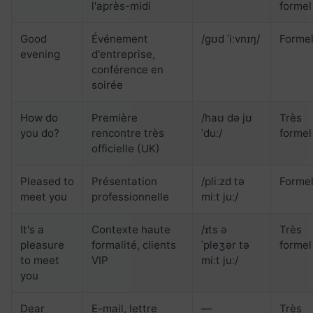
l'après-midi
formel
Good
Événement
/ɡʊd ˈiːvnɪŋ/
Forme
evening
d'entreprise,
conférence en
soirée
How do
Première
/haʊ də jʊ
Très
you do?
rencontre très
ˈduː/
formel
officielle (UK)
Pleased to
Présentation
/pliːzd tə
Forme
meet you
professionnelle
miːt juː/
It's a
Contexte haute
/ɪts ə
Très
pleasure
formalité, clients
ˈpleʒər tə
formel
to meet
VIP
miːt juː/
you
Dear
E-mail, lettre
—
Très