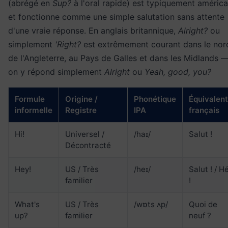
(abrégé en
Sup?
à l'oral rapide) est typiquement américa
et fonctionne comme une simple salutation sans attente
d'une vraie réponse. En anglais britannique,
Alright?
ou
simplement
'Right?
est extrêmement courant dans le nor
de l'Angleterre, au Pays de Galles et dans les Midlands 
on y répond simplement
Alright
ou
Yeah, good, you?
Formule
Origine /
Phonétique
Équivalent
informelle
Registre
IPA
français
Hi!
Universel /
/haɪ/
Salut !
Décontracté
Hey!
US / Très
/heɪ/
Salut ! / H
familier
!
What's
US / Très
/wɒts ʌp/
Quoi de
up?
familier
neuf ?