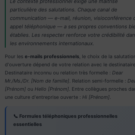
Le contexte professionnel exige une maîtrise
particulière des salutations. Chaque canal de
communication — e-mail, réunion, visioconférence 
appel téléphonique — a ses propres conventions bi
établies. Les respecter renforce votre crédibilité da
les environnements internationaux.
Pour les
e-mails professionnels
, le choix de la salutatio
d'ouverture dépend de votre relation avec le destinataire
Destinataire inconnu ou relation très formelle :
Dear
Mr./Ms./Dr. [Nom de famille]
. Relation semi-formelle :
De
[Prénom]
ou
Hello [Prénom]
. Entre collègues proches da
une culture d'entreprise ouverte :
Hi [Prénom]
.
📞 Formules téléphoniques professionnelles
essentielles