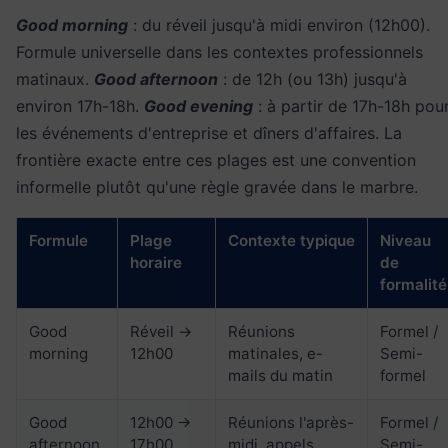
Good morning
: du réveil jusqu'à midi environ (12h00).
Formule universelle dans les contextes professionnels
matinaux.
Good afternoon
: de 12h (ou 13h) jusqu'à
environ 17h-18h.
Good evening
: à partir de 17h-18h pou
les événements d'entreprise et dîners d'affaires. La
frontière exacte entre ces plages est une convention
informelle plutôt qu'une règle gravée dans le marbre.
Formule
Plage
Contexte typique
Niveau
horaire
de
formalité
Good
Réveil →
Réunions
Formel /
morning
12h00
matinales, e-
Semi-
mails du matin
formel
Good
12h00 →
Réunions l'après-
Formel /
afternoon
17h00
midi, appels
Semi-