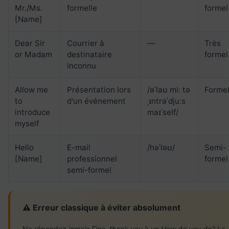
Mr./Ms.
formelle
formel
[Name]
Dear Sir
Courrier à
—
Très
or Madam
destinataire
formel
inconnu
Allow me
Présentation lors
/əˈlaʊ miː tə
Forme
to
d'un événement
ˌɪntrəˈdjuːs
introduce
maɪˈself/
myself
Hello
E-mail
/həˈləʊ/
Semi-
[Name]
professionnel
formel
semi-formel
⚠️ Erreur classique à éviter absolument
Ne répondez jamais
Fine, thank you
à un
How do you do?
La