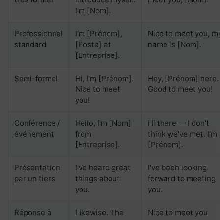
I'm [Nom].
Professionnel
I'm [Prénom],
Nice to meet you, m
standard
[Poste] at
name is [Nom].
[Entreprise].
Semi-formel
Hi, I'm [Prénom].
Hey, [Prénom] here.
Nice to meet
Good to meet you!
you!
Conférence /
Hello, I'm [Nom]
Hi there — I don't
événement
from
think we've met. I'm
[Entreprise].
[Prénom].
Présentation
I've heard great
I've been looking
par un tiers
things about
forward to meeting
you.
you.
Réponse à
Likewise. The
Nice to meet you