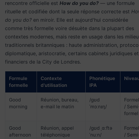
rencontre officielle est
How do you do?
— une formule
rituelle et codifiée dont la seule réponse correcte est
Ho
do you do?
en miroir. Elle est aujourd'hui considérée
comme très formelle voire désuète dans la plupart des
contextes modernes, mais reste en usage dans les milie
traditionnels britanniques : haute administration, protoco
diplomatique, aristocratie, certains cabinets juridiques et
financiers de la City de Londres.
Formule
Contexte
Phonétique
Nivea
formelle
d'utilisation
IPA
Good
Réunion, bureau,
/ɡʊd
Forme
morning
e-mail le matin
ˈmɔːnɪŋ/
/ Semi
formel
Good
Réunion, appel
/ɡʊd ˌɑːftə
Forme
afternoon
téléphonique
ˈnuːn/
/ Semi