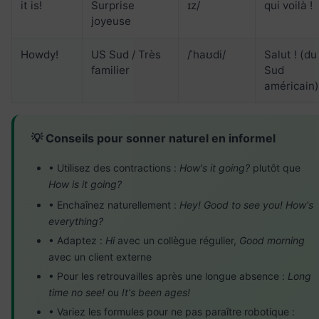
it is!
Surprise
ɪz/
qui voilà !
joyeuse
Howdy!
US Sud / Très
/ˈhaʊdi/
Salut ! (du
familier
Sud
américain)
💡 Conseils pour sonner naturel en informel
• Utilisez des contractions :
How's it going?
plutôt que
How is it going?
• Enchaînez naturellement :
Hey! Good to see you! How's
everything?
• Adaptez :
Hi
avec un collègue régulier,
Good morning
avec un client externe
• Pour les retrouvailles après une longue absence :
Long
time no see!
ou
It's been ages!
• Variez les formules pour ne pas paraître robotique :