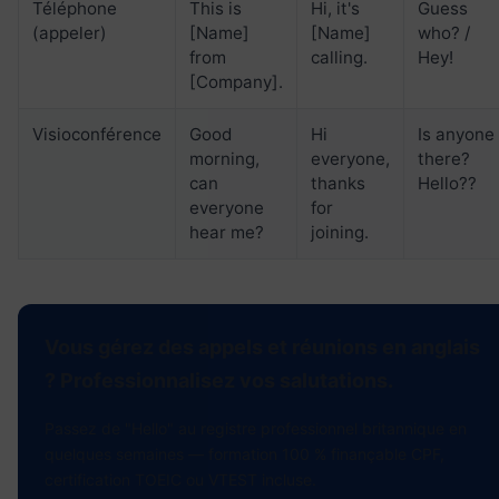
Téléphone
This is
Hi, it's
Guess
(appeler)
[Name]
[Name]
who? /
from
calling.
Hey!
[Company].
Visioconférence
Good
Hi
Is anyone
morning,
everyone,
there?
can
thanks
Hello??
everyone
for
hear me?
joining.
Vous gérez des appels et réunions en anglais
? Professionnalisez vos salutations.
Passez de "Hello" au registre professionnel brit­annique en
quelques semaines — formation 100 % finançable CPF,
certification TOEIC ou VTEST incluse.