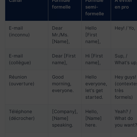
Canal
Formule
Formule
À éviter
formelle
semi-
en pro
formelle
E-mail
Dear
Hello
Hey! / Yo,
(inconnu)
Mr./Ms.
[First
[Name],
name],
E-mail
Dear [First
Hi [First
Sup, /
(collègue)
name],
name],
What's up
Réunion
Good
Hello
Hey guys!
(ouverture)
morning,
everyone,
(contexte
everyone.
let's get
très
started.
formels)
Téléphone
[Company],
Hello,
Yeah? /
(décrocher)
[Name]
[Name]
What do
speaking.
here.
you want