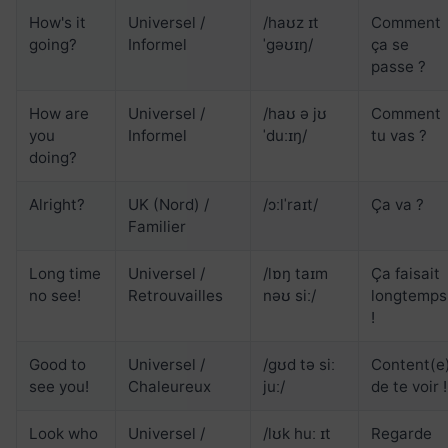
How's it
Universel /
/haʊz ɪt
Comment
going?
Informel
ˈɡəʊɪŋ/
ça se
passe ?
How are
Universel /
/haʊ ə jʊ
Comment
you
Informel
ˈduːɪŋ/
tu vas ?
doing?
Alright?
UK (Nord) /
/ɔːlˈraɪt/
Ça va ?
Familier
Long time
Universel /
/lɒŋ taɪm
Ça faisait
no see!
Retrouvailles
nəʊ siː/
longtemps
!
Good to
Universel /
/ɡʊd tə siː
Content(e
see you!
Chaleureux
juː/
de te voir !
Look who
Universel /
/lʊk huː ɪt
Regarde