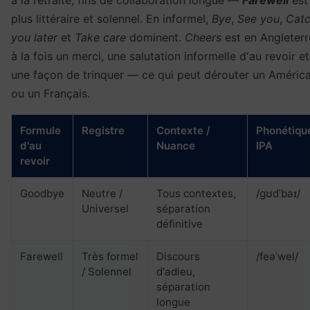
à la retraite, fins de collaboration longue —
Farewell
est
plus littéraire et solennel. En informel,
Bye
,
See you
,
Cat
you later
et
Take care
dominent.
Cheers
est en Angleterr
à la fois un merci, une salutation informelle d'au revoir et
une façon de trinquer — ce qui peut dérouter un América
ou un Français.
Formule
Registre
Contexte /
Phonétiqu
d'au
Nuance
IPA
revoir
Goodbye
Neutre /
Tous contextes,
/ɡʊdˈbaɪ/
Universel
séparation
définitive
Farewell
Très formel
Discours
/feəˈwel/
/ Solennel
d'adieu,
séparation
longue