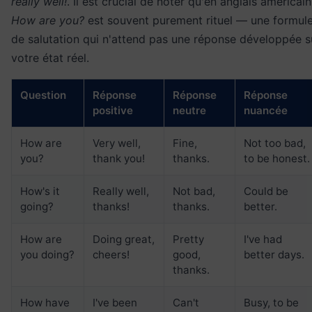
really well!
. Il est crucial de noter qu'en anglais américain
How are you?
est souvent purement rituel — une formul
de salutation qui n'attend pas une réponse développée s
votre état réel.
Question
Réponse
Réponse
Réponse
positive
neutre
nuancée
How are
Very well,
Fine,
Not too bad,
you?
thank you!
thanks.
to be honest.
How's it
Really well,
Not bad,
Could be
going?
thanks!
thanks.
better.
How are
Doing great,
Pretty
I've had
you doing?
cheers!
good,
better days.
thanks.
How have
I've been
Can't
Busy, to be