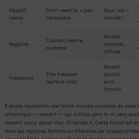
Négatif
Don’t need to = pas
Must not =
(sens)
nécessaire
interdit !
Formel,
Courant, neutre,
Registre
solennel,
moderne
officiel
Moyen
Très fréquent
(plutôt
Fréquence
(surtout oral)
écrit
formel)
Il existe également une forme modale ancienne de
need
e
britannique —
needn’t
— qui s’utilise sans
to
et sans auxil
needn’t worry about that, I’ll handle it
. Cette forme est en
dans les registres formels ou littéraires de l’anglais brita