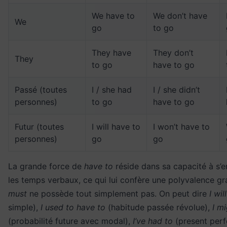
We have to
We don’t have
We
go
to go
They have
They don’t
They
to go
have to go
Passé (toutes
I / she had
I / she didn’t
personnes)
to go
have to go
Futur (toutes
I will have to
I won’t have to
personnes)
go
go
La grande force de
have to
réside dans sa capacité à s’
les temps verbaux, ce qui lui confère une polyvalence g
must
ne possède tout simplement pas. On peut dire
I wil
simple),
I used to have to
(habitude passée révolue),
I m
(probabilité future avec modal),
I’ve had to
(present perf