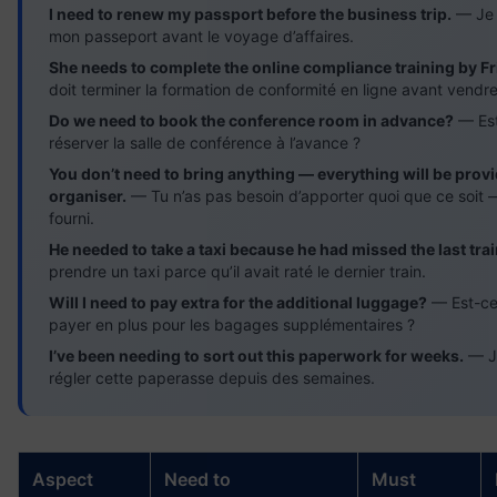
I need to renew my passport before the business trip.
— Je 
mon passeport avant le voyage d’affaires.
She needs to complete the online compliance training by Fr
doit terminer la formation de conformité en ligne avant vendre
Do we need to book the conference room in advance?
— Est
réserver la salle de conférence à l’avance ?
You don’t need to bring anything — everything will be prov
organiser.
— Tu n’as pas besoin d’apporter quoi que ce soit 
fourni.
He needed to take a taxi because he had missed the last trai
prendre un taxi parce qu’il avait raté le dernier train.
Will I need to pay extra for the additional luggage?
— Est-ce 
payer en plus pour les bagages supplémentaires ?
I’ve been needing to sort out this paperwork for weeks.
— J’
régler cette paperasse depuis des semaines.
Aspect
Need to
Must