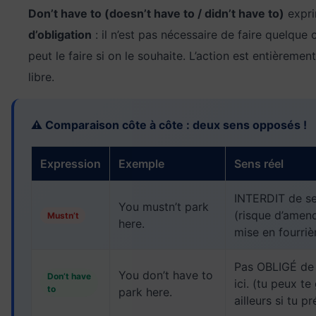
Don’t have to (doesn’t have to / didn’t have to)
expri
d’obligation
: il n’est pas nécessaire de faire quelque
peut le faire si on le souhaite. L’action est entièremen
libre.
⚠️ Comparaison côte à côte : deux sens opposés !
Expression
Exemple
Sens réel
INTERDIT de se 
You mustn’t park
(risque d’amen
Mustn’t
here.
mise en fourriè
Pas OBLIGÉ de 
You don’t have to
Don’t have
ici. (tu peux te
to
park here.
ailleurs si tu p