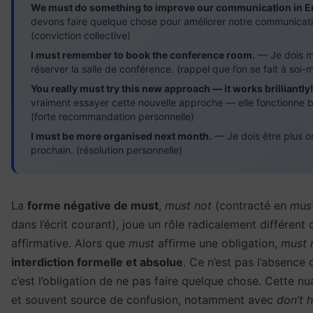
We must do something to improve our communication in En
devons faire quelque chose pour améliorer notre communicati
(conviction collective)
I must remember to book the conference room.
— Je dois m
réserver la salle de conférence. (rappel que l’on se fait à soi
You really must try this new approach — it works brilliantly
vraiment essayer cette nouvelle approche — elle fonctionne b
(forte recommandation personnelle)
I must be more organised next month.
— Je dois être plus o
prochain. (résolution personnelle)
La
forme négative de must
,
must not
(contracté en
must
dans l’écrit courant), joue un rôle radicalement différent
affirmative. Alors que
must
affirme une obligation,
must 
interdiction formelle et absolue
. Ce n’est pas l’absence 
c’est l’obligation de ne pas faire quelque chose. Cette nu
et souvent source de confusion, notamment avec
don’t 