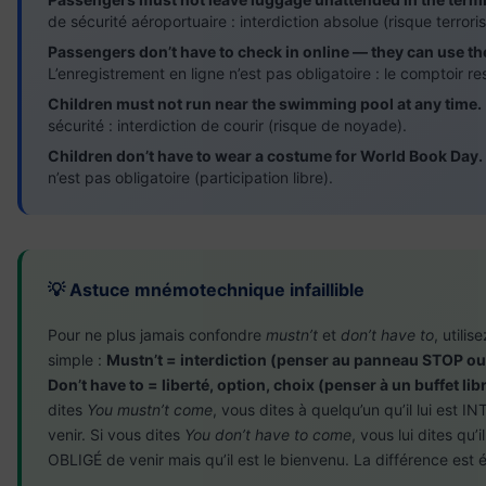
de sécurité aéroportuaire : interdiction absolue (risque terroris
Passengers don’t have to check in online — they can use th
L’enregistrement en ligne n’est pas obligatoire : le comptoir re
Children must not run near the swimming pool at any time.
sécurité : interdiction de courir (risque de noyade).
Children don’t have to wear a costume for World Book Day.
n’est pas obligatoire (participation libre).
💡 Astuce mnémotechnique infaillible
Pour ne plus jamais confondre
mustn’t
et
don’t have to
, utilis
simple :
Mustn’t = interdiction (penser au panneau STOP ou
Don’t have to = liberté, option, choix (penser à un buffet lib
dites
You mustn’t come
, vous dites à quelqu’un qu’il lui est I
venir. Si vous dites
You don’t have to come
, vous lui dites qu’i
OBLIGÉ de venir mais qu’il est le bienvenu. La différence est 