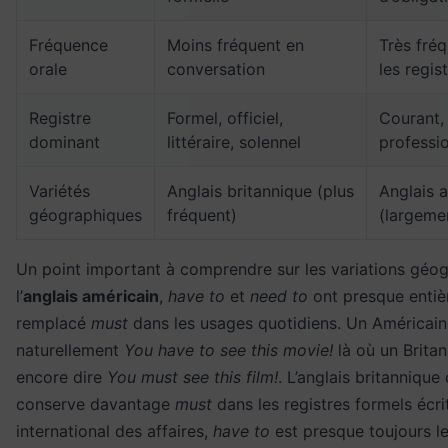
Fréquence
Moins fréquent en
Très fré
orale
conversation
les regis
Registre
Formel, officiel,
Courant, 
dominant
littéraire, solennel
professi
Variétés
Anglais britannique (plus
Anglais 
géographiques
fréquent)
(largeme
Un point important à comprendre sur les variations géog
l’
anglais américain
,
have to
et
need to
ont presque enti
remplacé
must
dans les usages quotidiens. Un Américain 
naturellement
You have to see this movie!
là où un Britan
encore dire
You must see this film!
. L’anglais britanniqu
conserve davantage
must
dans les registres formels écrit
international des affaires,
have to
est presque toujours le