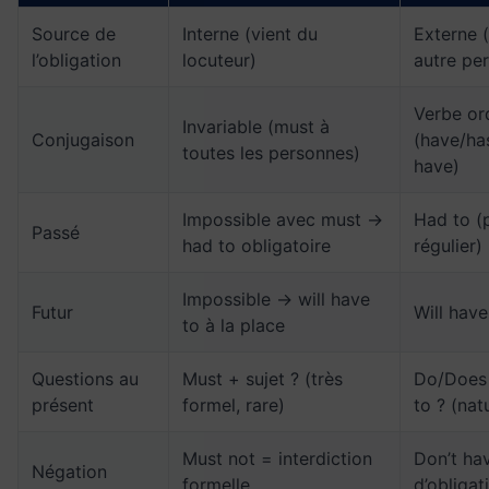
Source de
Interne (vient du
Externe (r
l’obligation
locuteur)
autre pe
Verbe or
Invariable (must à
Conjugaison
(have/has
toutes les personnes)
have)
Impossible avec must →
Had to (
Passé
had to obligatoire
régulier)
Impossible → will have
Futur
Will have
to à la place
Questions au
Must + sujet ? (très
Do/Does 
présent
formel, rare)
to ? (nat
Must not = interdiction
Don’t ha
Négation
formelle
d’obligat