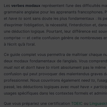
Les
verbes modaux
représentent l’une des difficultés ma
grammaire anglaise pour les apprenants francophones. 
et
have to
sont sans doute les plus fondamentaux : ils p
d’exprimer l’obligation, la nécessité, l’interdiction et, dan
une déduction logique. Pourtant, leur différence est sou
comprise — et cette confusion génère de nombreuses err
à l’écrit qu’à l’oral.
Ce guide complet vous permettra de maîtriser chaque n
deux modaux fondamentaux de l’anglais. Vous comprend
must not
et
don’t have to
n’ont absolument pas le même
confusion qui peut provoquer des malentendus graves d
professionnel. Nous couvrirons également
need to
, l’us
passé, les déductions logiques avec
must have + partici
usages spécifiques dans les contextes formels et administ
Que vous prépariez une certification
TOEIC
ou
Linguaskil