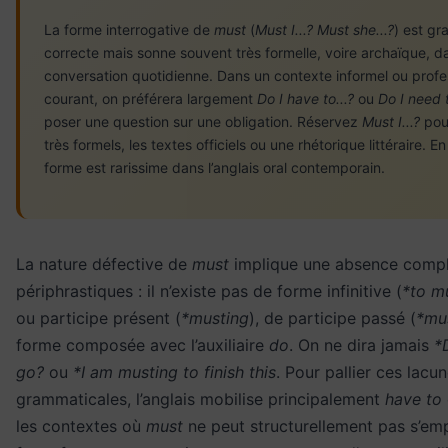
La forme interrogative de
must
(
Must I...? Must she...?
) est g
correcte mais sonne souvent très formelle, voire archaïque, d
conversation quotidienne. Dans un contexte informel ou profe
courant, on préférera largement
Do I have to...?
ou
Do I need t
poser une question sur une obligation. Réservez
Must I...?
pour
très formels, les textes officiels ou une rhétorique littéraire. E
forme est rarissime dans l’anglais oral contemporain.
La nature défective de
must
implique une absence compl
périphrastiques : il n’existe pas de forme infinitive (
*to m
ou participe présent (
*musting
), de participe passé (
*mu
forme composée avec l’auxiliaire
do
. On ne dira jamais
*
go?
ou
*I am musting to finish this
. Pour pallier ces lacu
grammaticales, l’anglais mobilise principalement
have to
les contextes où
must
ne peut structurellement pas s’em