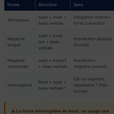
Forme
Structure
Sens
sujet + must +
Obligation interne /
Affirmative
base verbale
forte conviction
sujet + must
Négative
Interdiction absolue
not + base
longue
(formel)
verbale
Négative
sujet + mustn’t
Interdiction
contractée
+ base verbale
(registre courant)
Est-ce vraiment
Must + sujet +
Interrogative
nécessaire ? (très
base verbale ?
formel)
⚠️ La forme interrogative de must : un usage rare