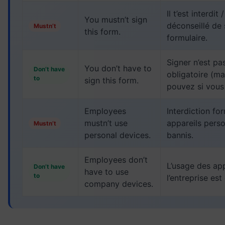
Il t’est interdit
You mustn’t sign
déconseillé de 
Mustn’t
this form.
formulaire.
Signer n’est pa
You don’t have to
Don’t have
obligatoire (ma
to
sign this form.
pouvez si vous
Employees
Interdiction for
mustn’t use
appareils pers
Mustn’t
personal devices.
bannis.
Employees don’t
L’usage des app
Don’t have
have to use
to
l’entreprise est
company devices.