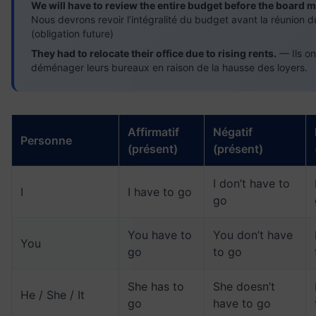
We will have to review the entire budget before the board m
Nous devrons revoir l’intégralité du budget avant la réunion d
(obligation future)
They had to relocate their office due to rising rents.
— Ils on
déménager leurs bureaux en raison de la hausse des loyers.
Affirmatif
Négatif
Personne
(présent)
(présent)
I don’t have to
I
I have to go
go
You have to
You don’t have
You
go
to go
She has to
She doesn’t
He / She / It
go
have to go